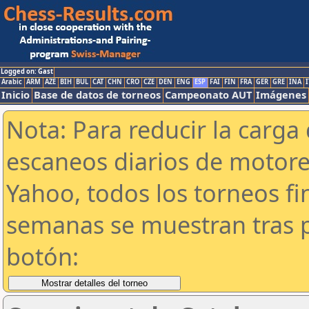
Logged on: Gast
Arabic
ARM
AZE
BIH
BUL
CAT
CHN
CRO
CZE
DEN
ENG
ESP
FAI
FIN
FRA
GER
GRE
INA
I
Inicio
Base de datos de torneos
Campeonato AUT
Imágenes
Nota: Para reducir la carga 
escaneos diarios de motor
Yahoo, todos los torneos f
semanas se muestran tras p
botón: