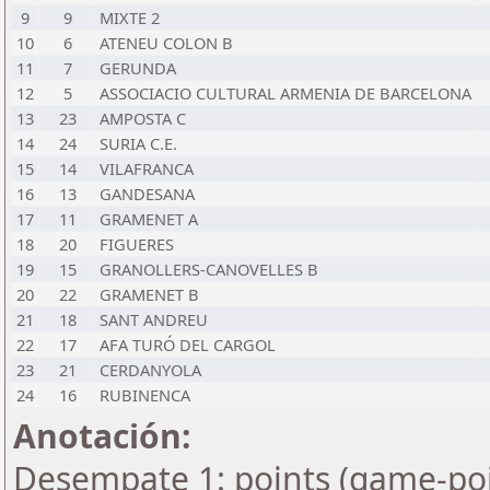
9
9
MIXTE 2
10
6
ATENEU COLON B
11
7
GERUNDA
12
5
ASSOCIACIO CULTURAL ARMENIA DE BARCELONA
13
23
AMPOSTA C
14
24
SURIA C.E.
15
14
VILAFRANCA
16
13
GANDESANA
17
11
GRAMENET A
18
20
FIGUERES
19
15
GRANOLLERS-CANOVELLES B
20
22
GRAMENET B
21
18
SANT ANDREU
22
17
AFA TURÓ DEL CARGOL
23
21
CERDANYOLA
24
16
RUBINENCA
Anotación:
Desempate 1: points (game-poi