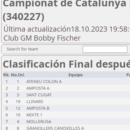
Campionat de Catalunya p
(340227)
Última actualización18.10.2023 19:58:
Club GM Bobby Fischer
Search for team
Clasificación Final despu
Rk.
No.Ini.
Equipo
P
1
1
ATENEU COLON A
2
2
AMPOSTA A
3
3
SANT CUGAT
4
19
LLINARS
5
12
AMPOSTA B
6
10
MIXTE 1
7
4
MOLLERUSA
8
8
GRANOLLERS CANOVELLES A