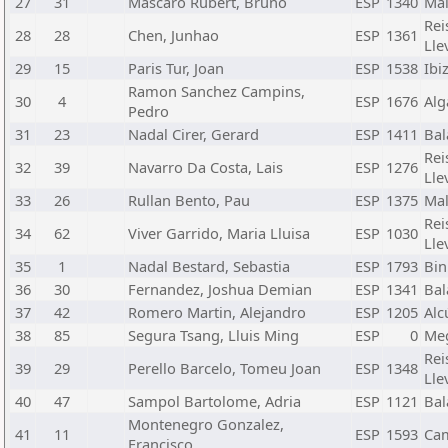
27
31
Mascaro Rubert, Bruno
ESP
1340
Mal
Rei
28
28
Chen, Junhao
ESP
1361
Lle
29
15
Paris Tur, Joan
ESP
1538
Ibi
Ramon Sanchez Campins,
30
4
ESP
1676
Alg
Pedro
31
23
Nadal Cirer, Gerard
ESP
1411
Bal
Rei
32
39
Navarro Da Costa, Lais
ESP
1276
Lle
33
26
Rullan Bento, Pau
ESP
1375
Mal
Rei
34
62
Viver Garrido, Maria Lluisa
ESP
1030
Lle
35
1
Nadal Bestard, Sebastia
ESP
1793
Bin
36
30
Fernandez, Joshua Demian
ESP
1341
Bal
37
42
Romero Martin, Alejandro
ESP
1205
Alc
38
85
Segura Tsang, Lluis Ming
ESP
0
Me
Rei
39
29
Perello Barcelo, Tomeu Joan
ESP
1348
Lle
40
47
Sampol Bartolome, Adria
ESP
1121
Bal
Montenegro Gonzalez,
41
11
ESP
1593
Ca
Francisco