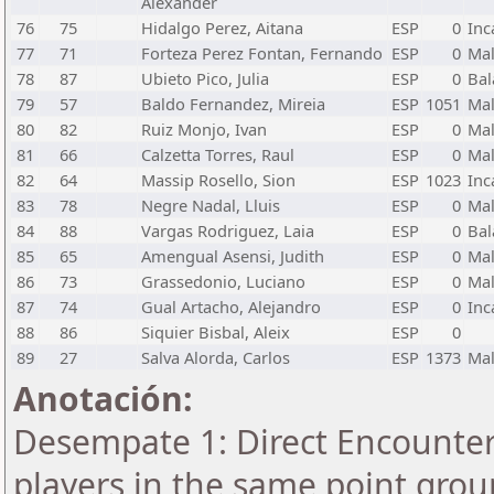
Alexander
76
75
Hidalgo Perez, Aitana
ESP
0
Inc
77
71
Forteza Perez Fontan, Fernando
ESP
0
Mal
78
87
Ubieto Pico, Julia
ESP
0
Bal
79
57
Baldo Fernandez, Mireia
ESP
1051
Mal
80
82
Ruiz Monjo, Ivan
ESP
0
Mal
81
66
Calzetta Torres, Raul
ESP
0
Mal
82
64
Massip Rosello, Sion
ESP
1023
Inc
83
78
Negre Nadal, Lluis
ESP
0
Mal
84
88
Vargas Rodriguez, Laia
ESP
0
Bal
85
65
Amengual Asensi, Judith
ESP
0
Mal
86
73
Grassedonio, Luciano
ESP
0
Mal
87
74
Gual Artacho, Alejandro
ESP
0
Inc
88
86
Siquier Bisbal, Aleix
ESP
0
89
27
Salva Alorda, Carlos
ESP
1373
Mal
Anotación:
Desempate 1: Direct Encounter 
players in the same point grou