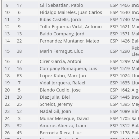
9
17
Gili Sebastian, Pablo
ESP
1466
Inc
10
6
Hidalgo Maireles, Juan Carlos
ESP
1640
Inc
11
2
Ribas Castells, Jordi
ESP
1740
Me
12
9
Trillo-Figueroa Vidal, Antonio
ESP
1621
Mar
13
13
Baldo Company, Jordi
ESP
1571
Mal
14
22
Fernandez Muntaner, Mateo
ESP
1426
Bal
Rei
15
38
Marin Ferragut, Lluc
ESP
1290
Lle
16
37
Cirer Garcia, Antoni
ESP
1299
Mal
17
16
Company Romaguera, Luis
ESP
1519
Mal
18
63
Lopez Kubo, Marc Jun
ESP
1024
Llu
19
7
Vidal Jorquera, Rafael
ESP
1635
Llu
20
5
Blando Cuello, Jose
ESP
1642
Alg
21
20
Diaz Julia, Biel
ESP
1445
Inc
22
25
Scheidt, Jeremy
ESP
1395
Me
23
52
Nadal Gil, Joan
ESP
1089
Bin
24
3
Munar Mesegue, David
ESP
1705
Sa 
25
32
Amoros Atienza, Liam
ESP
1312
Bal
26
45
Berroeta Riera, Lluc
ESP
1178
Bal