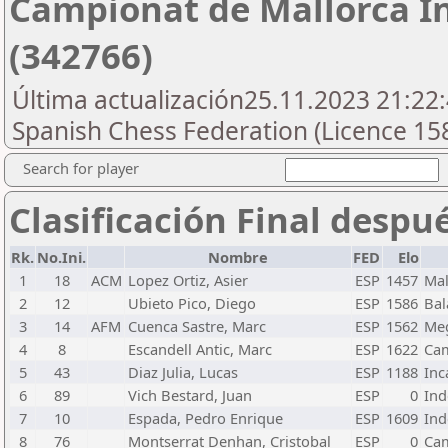
Campionat de Mallorca I
(342766)
Última actualización25.11.2023 21:22:
Spanish Chess Federation (Licence 15
Search for player
Clasificación Final despu
Rk.
No.Ini.
Nombre
FED
Elo
1
18
ACM
Lopez Ortiz, Asier
ESP
1457
Mal
2
12
Ubieto Pico, Diego
ESP
1586
Bal
3
14
AFM
Cuenca Sastre, Marc
ESP
1562
Me
4
8
Escandell Antic, Marc
ESP
1622
Ca
5
43
Diaz Julia, Lucas
ESP
1188
Inc
6
89
Vich Bestard, Juan
ESP
0
Ind
7
10
Espada, Pedro Enrique
ESP
1609
Ind
8
76
Montserrat Denhan, Cristobal
ESP
0
Ca