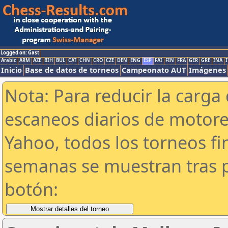
Logged on: Gast
Arabic
ARM
AZE
BIH
BUL
CAT
CHN
CRO
CZE
DEN
ENG
ESP
FAI
FIN
FRA
GER
GRE
INA
I
Inicio
Base de datos de torneos
Campeonato AUT
Imágenes
Nota: Para reducir la carga 
escaneos diarios de motor
Yahoo, todos los torneos f
semanas se muestran tras p
botón: