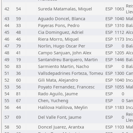
Rei
42
54
Sureda Matamalas, Miquel
ESP
1063
Lle
43
59
Aguado Doncel, Blanca
ESP
1040
Mal
44
33
Payeras Pons, Pedro
ESP
1310
Bal
45
48
Cia Dominguez, Adriel
ESP
1112
Alc
46
46
Riera Morro, Miquel
ESP
1173
Inc
47
79
Norlin, Hugo Oscar Per
ESP
0
Bal
48
41
Campo Sanjuan, John Alex
ESP
1205
Alc
49
19
Santandreu Barquero, Martin
ESP
1446
Bal
50
83
Sarmiento Martin, Nacho
ESP
0
Bal
51
36
Vallsdepadrines Forteza, Tomeu
ESP
1300
Ca
52
60
Gili Mata, Alejandro
ESP
1040
Inc
53
56
Poyato Fernandez, Francesc
ESP
1055
Mal
54
81
Rado Aguilo, Jaume
ESP
0
55
67
Chen, Yucheng
ESP
0
San
56
44
Halilova Halilova, Meylin
ESP
1183
Inc
Rei
57
69
Del Valle Font, Jaume
ESP
0
Lle
58
50
Doncel Juarez, Arantxa
ESP
1103
Mal