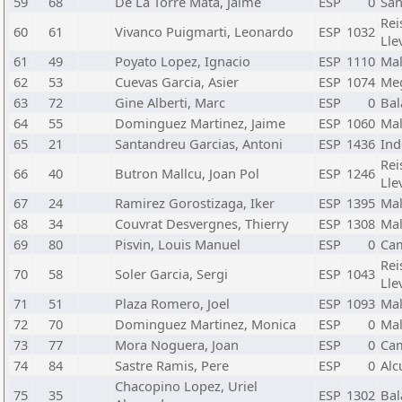
59
68
De La Torre Mata, Jaime
ESP
0
San
Rei
60
61
Vivanco Puigmarti, Leonardo
ESP
1032
Lle
61
49
Poyato Lopez, Ignacio
ESP
1110
Mal
62
53
Cuevas Garcia, Asier
ESP
1074
Me
63
72
Gine Alberti, Marc
ESP
0
Bal
64
55
Dominguez Martinez, Jaime
ESP
1060
Mal
65
21
Santandreu Garcias, Antoni
ESP
1436
Ind
Rei
66
40
Butron Mallcu, Joan Pol
ESP
1246
Lle
67
24
Ramirez Gorostizaga, Iker
ESP
1395
Mal
68
34
Couvrat Desvergnes, Thierry
ESP
1308
Mal
69
80
Pisvin, Louis Manuel
ESP
0
Ca
Rei
70
58
Soler Garcia, Sergi
ESP
1043
Lle
71
51
Plaza Romero, Joel
ESP
1093
Mal
72
70
Dominguez Martinez, Monica
ESP
0
Mal
73
77
Mora Noguera, Joan
ESP
0
Ca
74
84
Sastre Ramis, Pere
ESP
0
Alc
Chacopino Lopez, Uriel
75
35
ESP
1302
Bal