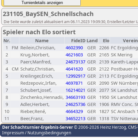
231105_BaySEN_Schnellschach
Die Seite wurde zuletzt aktualisiert am 06.11.2023 19:09:30, Ersteller/Letzte
Spieler nach Elo sortiert
Nr.
Name
FideID
Land
Elo
Verein
1
FM
Reilein,Christian,
4602390
GER
2266
FC Ergolding
2
Krug,Norbert,
4621603
GER
2165
SK Mering
3
Paerr,Manfred,
24673137
GER
2139
Kareth-Lapp
4
CM
Schatz,Christian,
4641620
GER
2122
Postbauer-H
5
Kreilinger,Erich,
12992917
GER
2113
FC Ergolding
6
Redzepovic,Irfan,
4697871
GER
2090
SW Nürnber
7
Schubert,Josef,
16214021
GER
2077
SK Landshut
8
Zinchenko,Hennadii,
34663193
GER
1950
SK Landshut
9
Adler,Herbert,
24625736
GER
1906
RMV Conc. St
10
Rieber,René,
4664329
GER
1827
SC Ansbach 1
11
Beer,Franz,
34652213
GER
1318
TSV Nittenau
Der Schachturnier-Ergebnis-Server
© 2006-2026 Heinz Herzog
, CMS
Impressum / Nutzungsbedingungen