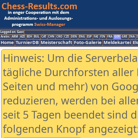
Logged on: Gast
Arabic
ARM
AZE
BIH
BUL
CAT
CHN
CRO
CZE
DEN
ENG
ESP
FAI
FIN
FRA
GER
GRE
INA
I
Home
TurnierDB
Meisterschaft
Foto-Galerie
Meldekartei
El
Hinweis: Um die Serverbel
tägliche Durchforsten aller 
Seiten und mehr) von Goog
reduzieren, werden bei alle
seit 5 Tagen beendet sind d
folgenden Knopf angezeigt