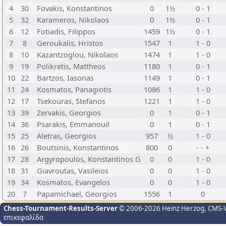
4
30
Fovakis, Konstantinos
0
1½
0 - 1
5
32
Karameros, Nikolaos
0
1½
0 - 1
6
12
Fotiadis, Filippos
1459
1½
0 - 1
7
8
Geroukalis, Hristos
1547
1
1 - 0
8
10
Kazantzoglou, Nikolaos
1474
1
1 - 0
9
19
Polikretis, Mattheos
1180
1
0 - 1
10
22
Bartzos, Iasonas
1149
1
0 - 1
11
24
Kosmatos, Panagiotis
1086
1
1 - 0
12
17
Tsekouras, Stefanos
1221
1
1 - 0
13
39
Zervakis, Georgios
0
1
0 - 1
14
36
Psarakis, Emmanouil
0
1
0 - 1
15
25
Aletras, Georgios
957
½
1 - 0
16
26
Boutsinis, Konstantinos
800
0
- - +
17
28
Argyropoulos, Konstantinos G
0
0
1 - 0
18
31
Giavroutas, Vasileios
0
0
1 - 0
19
34
Kosmatos, Evangelos
0
0
1 - 0
20
7
Papamichael, Georgios
1556
1
0
Chess-Tournament-Results-Server
© 2006-2026 Heinz Herzog
, CMS-
επικεφαλίδα