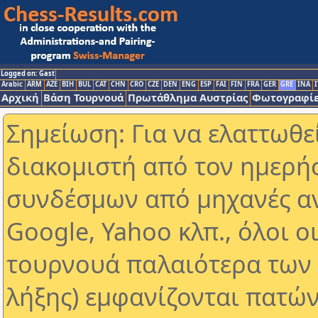
Logged on: Gast
Arabic
ARM
AZE
BIH
BUL
CAT
CHN
CRO
CZE
DEN
ENG
ESP
FAI
FIN
FRA
GER
GRE
INA
I
Αρχική
Βάση Τουρνουά
Πρωτάθλημα Αυστρίας
Φωτογραφίε
Σημείωση: Για να ελαττωθε
διακομιστή από τον ημερή
συνδέσμων από μηχανές α
Google, Yahoo κλπ., όλοι ο
τουρνουά παλαιότερα των 
λήξης) εμφανίζονται πατών