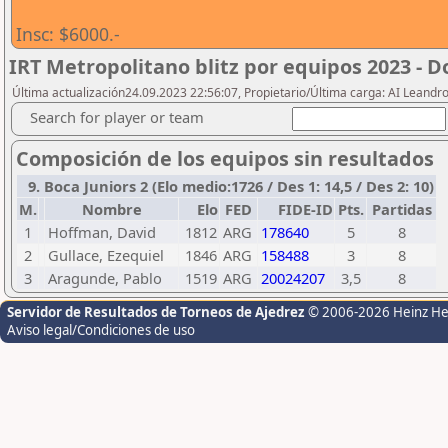
Insc: $6000.-
IRT Metropolitano blitz por equipos 2023 - 
Última actualización24.09.2023 22:56:07, Propietario/Última carga: AI Leand
Search for player or team
Composición de los equipos sin resultados
9. Boca Juniors 2 (Elo medio:1726 / Des 1: 14,5 / Des 2: 10)
M.
Nombre
Elo
FED
FIDE-ID
Pts.
Partidas
1
Hoffman, David
1812
ARG
178640
5
8
2
Gullace, Ezequiel
1846
ARG
158488
3
8
3
Aragunde, Pablo
1519
ARG
20024207
3,5
8
Servidor de Resultados de Torneos de Ajedrez
© 2006-2026 Heinz H
Aviso legal/Condiciones de uso