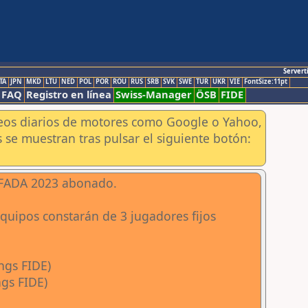
Servert
TA
JPN
MKD
LTU
NED
POL
POR
ROU
RUS
SRB
SVK
SWE
TUR
UKR
VIE
FontSize:11pt
FAQ
Registro en línea
Swiss-Manager
ÖSB
FIDE
aneos diarios de motores como Google o Yahoo,
 se muestran tras pulsar el siguiente botón:
 FADA 2023 abonado.
equipos constarán de 3 jugadores fijos
ngs FIDE)
ngs FIDE)