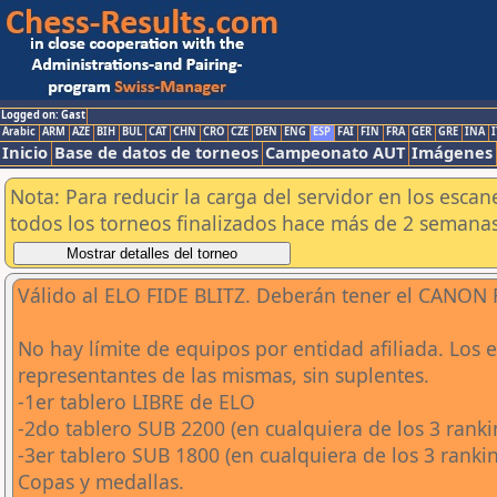
Logged on: Gast
Arabic
ARM
AZE
BIH
BUL
CAT
CHN
CRO
CZE
DEN
ENG
ESP
FAI
FIN
FRA
GER
GRE
INA
I
Inicio
Base de datos de torneos
Campeonato AUT
Imágenes
Nota: Para reducir la carga del servidor en los esc
todos los torneos finalizados hace más de 2 semanas
Válido al ELO FIDE BLITZ. Deberán tener el CANON
No hay límite de equipos por entidad afiliada. Los 
representantes de las mismas, sin suplentes.
-1er tablero LIBRE de ELO
-2do tablero SUB 2200 (en cualquiera de los 3 ranki
-3er tablero SUB 1800 (en cualquiera de los 3 ranki
Copas y medallas.