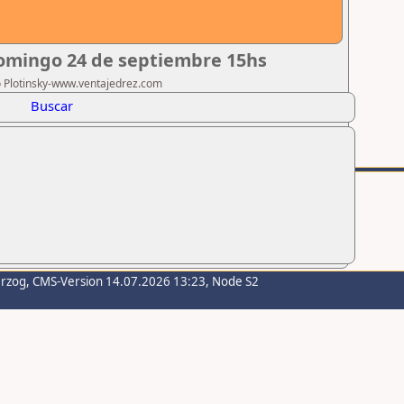
Domingo 24 de septiembre 15hs
ro Plotinsky-www.ventajedrez.com
Buscar
erzog
, CMS-Version 14.07.2026 13:23, Node S2