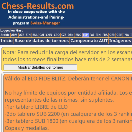
Logged on: Gast
Arabic
ARM
AZE
BIH
BUL
CAT
CHN
CRO
CZE
DEN
ENG
ESP
FAI
FIN
FRA
GER
GRE
INA
I
Inicio
Base de datos de torneos
Campeonato AUT
Imágenes
Nota: Para reducir la carga del servidor en los esc
todos los torneos finalizados hace más de 2 semanas
Válido al ELO FIDE BLITZ. Deberán tener el CANON
No hay límite de equipos por entidad afiliada. Los 
representantes de las mismas, sin suplentes.
-1er tablero LIBRE de ELO
-2do tablero SUB 2200 (en cualquiera de los 3 ranki
-3er tablero SUB 1800 (en cualquiera de los 3 ranki
Copas y medallas.