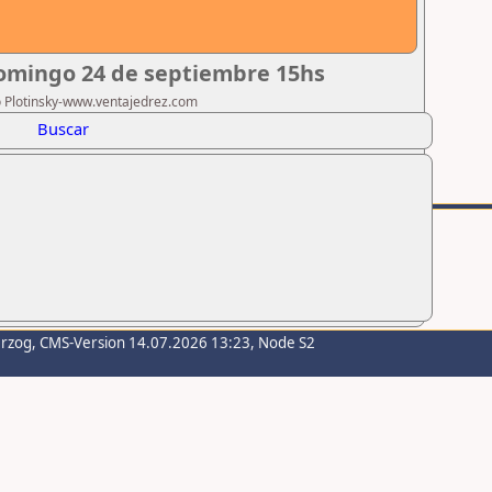
Domingo 24 de septiembre 15hs
ro Plotinsky-www.ventajedrez.com
Buscar
erzog
, CMS-Version 14.07.2026 13:23, Node S2