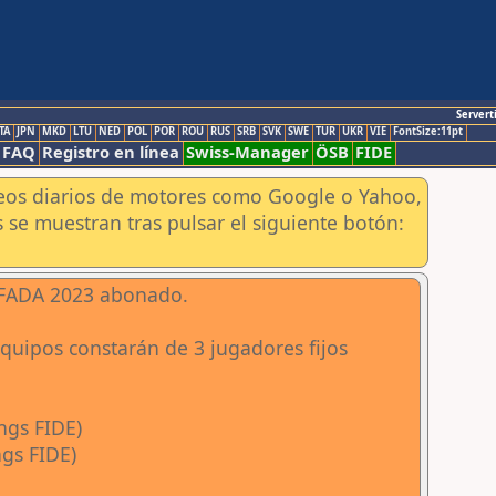
Servert
TA
JPN
MKD
LTU
NED
POL
POR
ROU
RUS
SRB
SVK
SWE
TUR
UKR
VIE
FontSize:11pt
FAQ
Registro en línea
Swiss-Manager
ÖSB
FIDE
aneos diarios de motores como Google o Yahoo,
 se muestran tras pulsar el siguiente botón:
 FADA 2023 abonado.
equipos constarán de 3 jugadores fijos
ngs FIDE)
ngs FIDE)