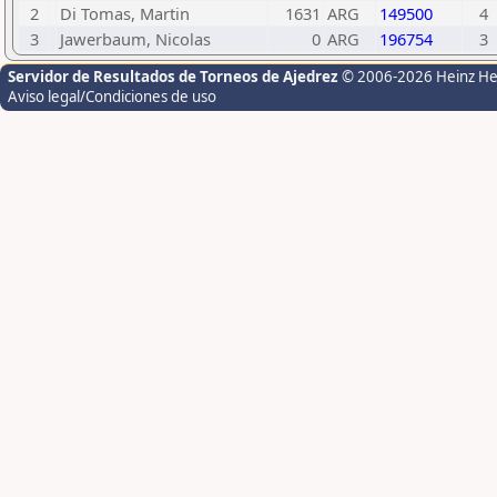
2
Di Tomas, Martin
1631
ARG
149500
4
3
Jawerbaum, Nicolas
0
ARG
196754
3
Servidor de Resultados de Torneos de Ajedrez
© 2006-2026 Heinz H
Aviso legal/Condiciones de uso