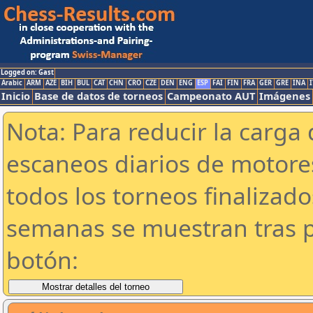
Logged on: Gast
Arabic
ARM
AZE
BIH
BUL
CAT
CHN
CRO
CZE
DEN
ENG
ESP
FAI
FIN
FRA
GER
GRE
INA
I
Inicio
Base de datos de torneos
Campeonato AUT
Imágenes
Nota: Para reducir la carga 
escaneos diarios de motor
todos los torneos finalizad
semanas se muestran tras p
botón: