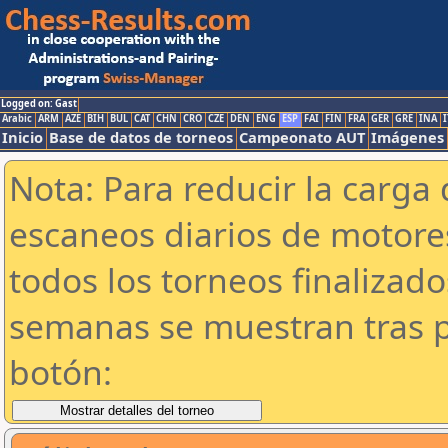
Logged on: Gast
Arabic
ARM
AZE
BIH
BUL
CAT
CHN
CRO
CZE
DEN
ENG
ESP
FAI
FIN
FRA
GER
GRE
INA
I
Inicio
Base de datos de torneos
Campeonato AUT
Imágenes
Nota: Para reducir la carga 
escaneos diarios de motor
todos los torneos finalizad
semanas se muestran tras p
botón: