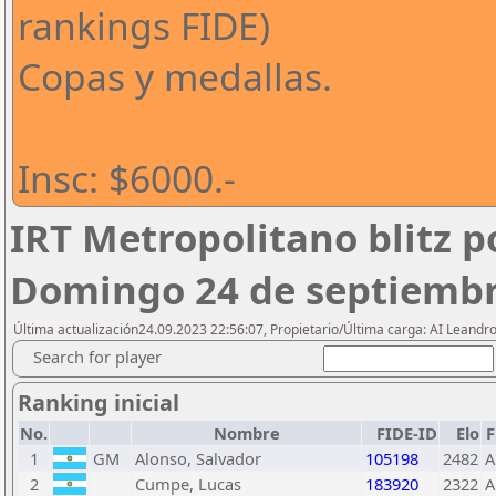
rankings FIDE)
Copas y medallas.
Insc: $6000.-
IRT Metropolitano blitz p
Domingo 24 de septiembr
Última actualización24.09.2023 22:56:07, Propietario/Última carga: AI Leand
Search for player
Ranking inicial
No.
Nombre
FIDE-ID
Elo
F
1
GM
Alonso, Salvador
105198
2482
A
2
Cumpe, Lucas
183920
2322
A