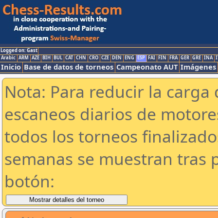
Logged on: Gast
Arabic
ARM
AZE
BIH
BUL
CAT
CHN
CRO
CZE
DEN
ENG
ESP
FAI
FIN
FRA
GER
GRE
INA
I
Inicio
Base de datos de torneos
Campeonato AUT
Imágenes
Nota: Para reducir la carga 
escaneos diarios de motor
todos los torneos finalizad
semanas se muestran tras p
botón: