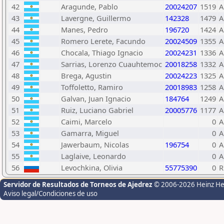
42
Aragunde, Pablo
20024207
1519
A
43
Lavergne, Guillermo
142328
1479
A
44
Manes, Pedro
196720
1424
A
45
Romero Lerete, Facundo
20024509
1355
A
46
Chocala, Thiago Ignacio
20024231
1336
A
47
Sarrias, Lorenzo Cuauhtemoc
20018258
1332
A
48
Brega, Agustin
20024223
1325
A
49
Toffoletto, Ramiro
20018983
1258
A
50
Galvan, Juan Ignacio
184764
1249
A
51
Ruiz, Luciano Gabriel
20005776
1177
A
52
Caimi, Marcelo
0
A
53
Gamarra, Miguel
0
A
54
Jawerbaum, Nicolas
196754
0
A
55
Laglaive, Leonardo
0
A
56
Levochkina, Olivia
55775390
0
R
Servidor de Resultados de Torneos de Ajedrez
© 2006-2026 Heinz H
Aviso legal/Condiciones de uso