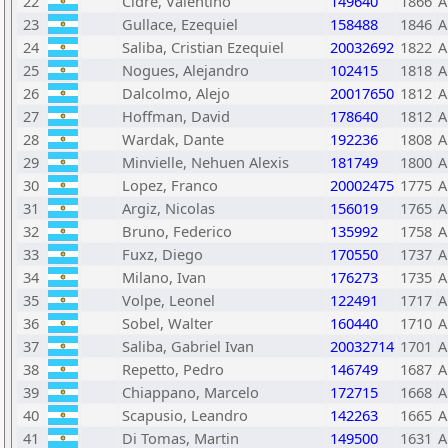
22
Cidre, Valentino
149640
1866
A
23
Gullace, Ezequiel
158488
1846
A
24
Saliba, Cristian Ezequiel
20032692
1822
A
25
Nogues, Alejandro
102415
1818
A
26
Dalcolmo, Alejo
20017650
1812
A
27
Hoffman, David
178640
1812
A
28
Wardak, Dante
192236
1808
A
29
Minvielle, Nehuen Alexis
181749
1800
A
30
Lopez, Franco
20002475
1775
A
31
Argiz, Nicolas
156019
1765
A
32
Bruno, Federico
135992
1758
A
33
Fuxz, Diego
170550
1737
A
34
Milano, Ivan
176273
1735
A
35
Volpe, Leonel
122491
1717
A
36
Sobel, Walter
160440
1710
A
37
Saliba, Gabriel Ivan
20032714
1701
A
38
Repetto, Pedro
146749
1687
A
39
Chiappano, Marcelo
172715
1668
A
40
Scapusio, Leandro
142263
1665
A
41
Di Tomas, Martin
149500
1631
A