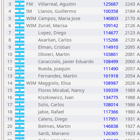
3
FM
Villarreal, Agustin
125687
2243
A
4
IM
Llanos, Guillermo
100358
2184
A
5
WIM
Campos, Maria Jose
146803
2170
A
6
WIM
Zuriel, Marisa
109142
2126
A
7
Lopez, Diego
114677
2123
A
8
Axarlian, Carlos
115266
2120
A
9
Elman, Cristian
114910
2095
A
10
Olivieri, Martin
103861
2081
A
11
Caracciolo, Javier Eduardo
108499
2060
A
12
Rueda, Joaquin
111490
2057
A
13
Fernandes, Martin
161918
2054
A
14
WIM
Maggiolo, Elisa
108987
2026
A
15
Flores Mirabal, Nancy
109339
1989
A
16
Kiszkiewicz, Ivan
134775
1988
A
17
Solis, Carlos
108014
1986
A
18
Jabie, Rafael
117366
1980
A
19
Calens, Diego
117951
1931
A
20
Belmes, Martin
146838
1927
A
21
Sardi, Mariano
126365
1923
A