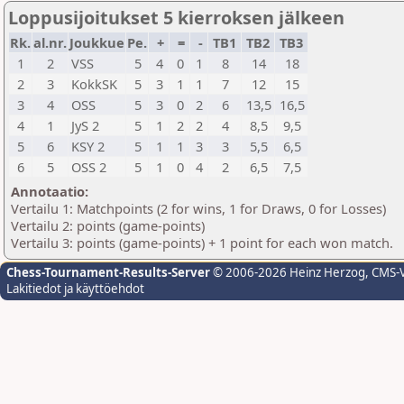
Loppusijoitukset 5 kierroksen jälkeen
Rk.
al.nr.
Joukkue
Pe.
+
=
-
TB1
TB2
TB3
1
2
VSS
5
4
0
1
8
14
18
2
3
KokkSK
5
3
1
1
7
12
15
3
4
OSS
5
3
0
2
6
13,5
16,5
4
1
JyS 2
5
1
2
2
4
8,5
9,5
5
6
KSY 2
5
1
1
3
3
5,5
6,5
6
5
OSS 2
5
1
0
4
2
6,5
7,5
Annotaatio:
Vertailu 1: Matchpoints (2 for wins, 1 for Draws, 0 for Losses)
Vertailu 2: points (game-points)
Vertailu 3: points (game-points) + 1 point for each won match.
Chess-Tournament-Results-Server
© 2006-2026 Heinz Herzog
, CMS-
Lakitiedot ja käyttöehdot