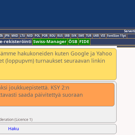
Servert
TA
JPN
MKD
LTU
NED
POL
POR
ROU
RUS
SRB
SVK
SWE
TUR
UKR
VIE
FontSize:11pt
e-rekisteröinti
Swiss-Manager
ÖSB
FIDE
nämme hakukoneiden kuten Google ja Yahoo
neet (loppupvm) turnaukset seuraavan linkin
ksi joukkuepistettä. KSY 2:n
ttavasti saada päivitettyä suoraan
deration (Licence 1)
Haku