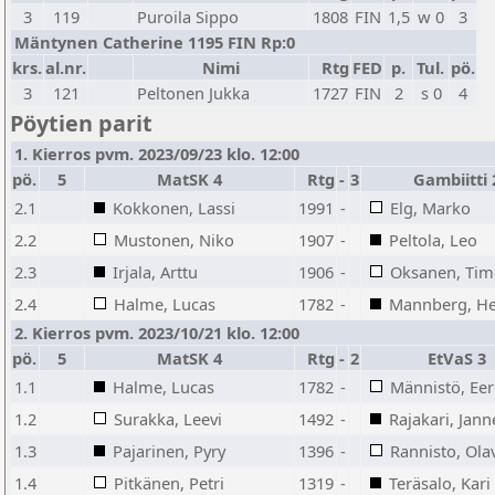
3
119
Puroila Sippo
1808
FIN
1,5
w 0
3
Mäntynen Catherine 1195 FIN Rp:0
krs.
al.nr.
Nimi
Rtg
FED
p.
Tul.
pö.
3
121
Peltonen Jukka
1727
FIN
2
s 0
4
Pöytien parit
1. Kierros pvm. 2023/09/23 klo. 12:00
pö.
5
MatSK 4
Rtg
-
3
Gambiitti 
2.1
Kokkonen, Lassi
1991
-
Elg, Marko
2.2
Mustonen, Niko
1907
-
Peltola, Leo
2.3
Irjala, Arttu
1906
-
Oksanen, Ti
2.4
Halme, Lucas
1782
-
Mannberg, He
2. Kierros pvm. 2023/10/21 klo. 12:00
pö.
5
MatSK 4
Rtg
-
2
EtVaS 3
1.1
Halme, Lucas
1782
-
Männistö, Ee
1.2
Surakka, Leevi
1492
-
Rajakari, Jann
1.3
Pajarinen, Pyry
1396
-
Rannisto, Ola
1.4
Pitkänen, Petri
1319
-
Teräsalo, Kari