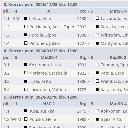
3. Kierros pvm. 2023/11/25 klo. 12:00
pö.
4
X
Rtg
-
5
MatSK 4
1.1
FM
Lehto, Ville
2138
-
Laivoranta, Va
1.2
Pulkkanen, Anssi-Tapio
2002
-
Surakka, Leev
1.3
Puroila, Sippo
1808
-
Wikström, Ed
1.4
Peltonen, Jukka
1727
-
Mäntynen, Ca
4. Kierros pvm. 2024/01/13 klo. 12:00
pö.
5
MatSK 4
Rtg
-
6
KäpSK 2
3.1
Kokkonen, Lassi
1991
-
Tiihonen, Ilpo
3.2
Norlamo, Sarabella
1922
-
Patola, Eero
3.3
Irjala, Arttu
1906
-
Wahlbäck, St
3.4
Laivoranta, Valtteri
1725
-
Karasmäki, S
5. Kierros pvm. 2024/02/10 klo. 12:00
pö.
1
HSC 2
Rtg
-
5
MatSK 4
1.1
Tusa, Tuukka
2115
-
Kokkonen, La
1.2
WFM
Puuska, Heini
1983
-
Irjala, Arttu
1.3
Pankkonen, Sakari
1920
-
Sääskilahti, L