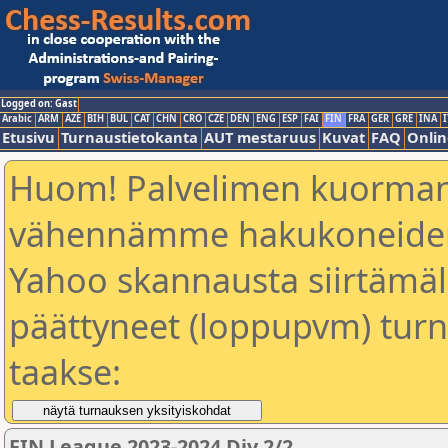
Logged on: Gast
Arabic
ARM
AZE
BIH
BUL
CAT
CHN
CRO
CZE
DEN
ENG
ESP
FAI
FIN
FRA
GER
GRE
INA
I
Etusivu
Turnaustietokanta
AUT mestaruus
Kuvat
FAQ
Onlin
Huom! Palvelimen kuorman
vähennämme hakukoneiden
Yahoo skannausta siirtämällä
päättyneet (loppupvm) turn
taakse:
FIN League 2023-2024 Div 2/2