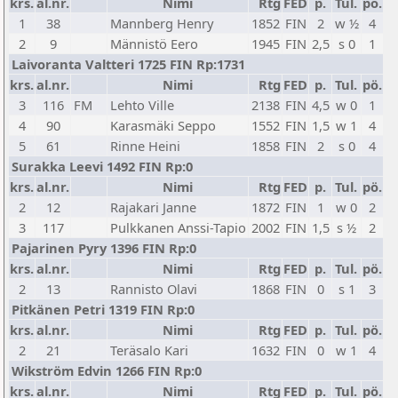
krs.
al.nr.
Nimi
Rtg
FED
p.
Tul.
pö.
1
38
Mannberg Henry
1852
FIN
2
w ½
4
2
9
Männistö Eero
1945
FIN
2,5
s 0
1
Laivoranta Valtteri 1725 FIN Rp:1731
krs.
al.nr.
Nimi
Rtg
FED
p.
Tul.
pö.
3
116
FM
Lehto Ville
2138
FIN
4,5
w 0
1
4
90
Karasmäki Seppo
1552
FIN
1,5
w 1
4
5
61
Rinne Heini
1858
FIN
2
s 0
4
Surakka Leevi 1492 FIN Rp:0
krs.
al.nr.
Nimi
Rtg
FED
p.
Tul.
pö.
2
12
Rajakari Janne
1872
FIN
1
w 0
2
3
117
Pulkkanen Anssi-Tapio
2002
FIN
1,5
s ½
2
Pajarinen Pyry 1396 FIN Rp:0
krs.
al.nr.
Nimi
Rtg
FED
p.
Tul.
pö.
2
13
Rannisto Olavi
1868
FIN
0
s 1
3
Pitkänen Petri 1319 FIN Rp:0
krs.
al.nr.
Nimi
Rtg
FED
p.
Tul.
pö.
2
21
Teräsalo Kari
1632
FIN
0
w 1
4
Wikström Edvin 1266 FIN Rp:0
krs.
al.nr.
Nimi
Rtg
FED
p.
Tul.
pö.