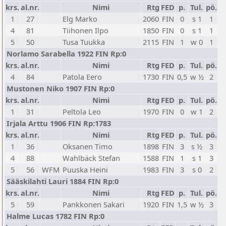
krs.
al.nr.
Nimi
Rtg
FED
p.
Tul.
pö.
1
27
Elg Marko
2060
FIN
0
s 1
1
4
81
Tiihonen Ilpo
1850
FIN
0
s 1
1
5
50
Tusa Tuukka
2115
FIN
1
w 0
1
Norlamo Sarabella 1922 FIN Rp:0
krs.
al.nr.
Nimi
Rtg
FED
p.
Tul.
pö.
4
84
Patola Eero
1730
FIN
0,5
w ½
2
Mustonen Niko 1907 FIN Rp:0
krs.
al.nr.
Nimi
Rtg
FED
p.
Tul.
pö.
1
31
Peltola Leo
1970
FIN
0
w 1
2
Irjala Arttu 1906 FIN Rp:1783
krs.
al.nr.
Nimi
Rtg
FED
p.
Tul.
pö.
1
36
Oksanen Timo
1898
FIN
3
s ½
3
4
88
Wahlbäck Stefan
1588
FIN
1
s 1
3
5
56
WFM
Puuska Heini
1983
FIN
3
s 0
2
Sääskilahti Lauri 1884 FIN Rp:0
krs.
al.nr.
Nimi
Rtg
FED
p.
Tul.
pö.
5
59
Pankkonen Sakari
1920
FIN
1,5
w ½
3
Halme Lucas 1782 FIN Rp:0