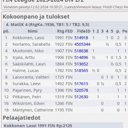
Viimeisin päivitys12.02.2024 10:30:21, Luonut/Viimeisin lataus: Finish Chess Fe
Kokoonpano ja tulokset
4. MatSK 4 (RtgKa.:1936, TB1: 5 / TB2: 9,5)
pö.
Nimi
Rtg
FED
FideID
1
2
3
4
5
p.
Pe
1
Kokkonen, Lassi
1991
FIN
514918
1
1
0
2
3
2
Norlamo, Sarabella
1922
FIN
4505344
½
0,5
1
4
Mustonen, Niko
1907
FIN
518638
1
1
1
5
Irjala, Arttu
1906
FIN
514896
½
1
0
1,5
3
6
Sääskilahti, Lauri
1884
FIN
513652
½
0,5
1
7
Halme, Lucas
1782
FIN
518565
½
0
0,5
2
8
Laivoranta, Valtteri
1725
FIN
0
1
0
1
3
9
Surakka, Leevi
1492
FIN
517615
0
½
0,5
2
10
Pajarinen, Pyry
1396
FIN
520578
1
1
1
12
Pitkänen, Petri
1319
FIN
512630
1
1
1
16
Wikström, Edvin
1266
FIN
0
0
1
18
Mäntynen, Catherine
1195
FIN
0
0
1
Pelaajatiedot
Kokkonen Lassi 1991 FIN Rp:2125