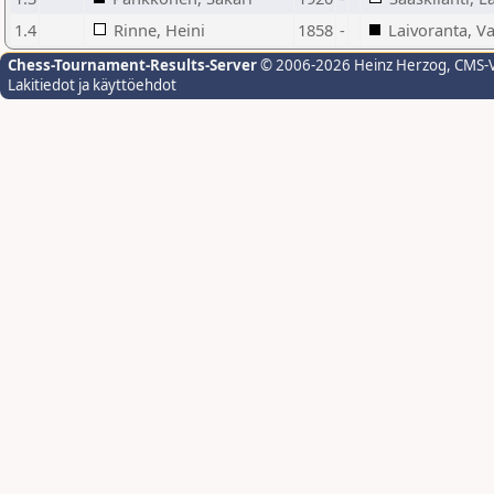
1.4
Rinne, Heini
1858
-
Laivoranta, Va
Chess-Tournament-Results-Server
© 2006-2026 Heinz Herzog
, CMS-
Lakitiedot ja käyttöehdot