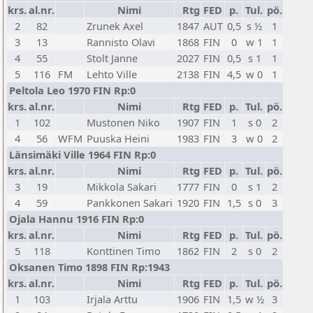
krs.
al.nr.
Nimi
Rtg
FED
p.
Tul.
pö.
2
82
Zrunek Axel
1847
AUT
0,5
s ½
1
3
13
Rannisto Olavi
1868
FIN
0
w 1
1
4
55
Stolt Janne
2027
FIN
0,5
s 1
1
5
116
FM
Lehto Ville
2138
FIN
4,5
w 0
1
Peltola Leo 1970 FIN Rp:0
krs.
al.nr.
Nimi
Rtg
FED
p.
Tul.
pö.
1
102
Mustonen Niko
1907
FIN
1
s 0
2
4
56
WFM
Puuska Heini
1983
FIN
3
w 0
2
Länsimäki Ville 1964 FIN Rp:0
krs.
al.nr.
Nimi
Rtg
FED
p.
Tul.
pö.
3
19
Mikkola Sakari
1777
FIN
0
s 1
2
4
59
Pankkonen Sakari
1920
FIN
1,5
s 0
3
Ojala Hannu 1916 FIN Rp:0
krs.
al.nr.
Nimi
Rtg
FED
p.
Tul.
pö.
5
118
Konttinen Timo
1862
FIN
2
s 0
2
Oksanen Timo 1898 FIN Rp:1943
krs.
al.nr.
Nimi
Rtg
FED
p.
Tul.
pö.
1
103
Irjala Arttu
1906
FIN
1,5
w ½
3