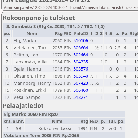
Viimeisin päivitys12.02.2024 10:30:21, Luonut/Viimeisin lataus: Finish Chess Fe
Kokoonpano ja tulokset
3. Gambiitti 2 (RtgKa.:2039, TB1: 5 / TB2: 11,5)
pö.
Nimi
Rtg
FED
FideID
1
2
3
4
5
p.
Pe.
Rtg
2
Elg, Marko
2060
FIN
510106
0
0
1
1
3
Veteläinen, Tomi
2035
FIN
506664
½
1
1
0
2,5
4
1
6
Peltola, Leo
1970
FIN
502464
0
0
0
2
1
7
Länsimäki, Ville
1964
FIN
504335
1
0
1
2
1
8
Ojala, Hannu
1916
FIN
503576
0
0
1
1
11
Oksanen, Timo
1898
FIN
503940
½
1
1
½
3
4
1
13
Mannberg, Henry
1852
FIN
507423
½
½
1
2
3
1
15
Koskinen, Erkki
1789
FIN
506460
1
1
2
2
1
17
Vesa, Sampo
1787
FIN
518271
1
1
1
1
Pelaajatiedot
Elg Marko 2060 FIN Rp:0
krs.
al.nr.
Nimi
Rtg
FED
p.
Tul.
pö.
1
99
Kokkonen Lassi
1991
FIN
2
w 0
1
Veteläinen Tomi 2035 FIN Rp:2065