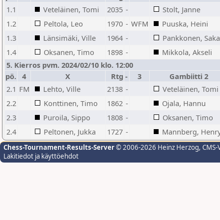
1.1
Veteläinen, Tomi
2035
-
Stolt, Janne
1.2
Peltola, Leo
1970
-
WFM
Puuska, Heini
1.3
Länsimäki, Ville
1964
-
Pankkonen, Saka
1.4
Oksanen, Timo
1898
-
Mikkola, Akseli
5. Kierros pvm. 2024/02/10 klo. 12:00
pö.
4
X
Rtg
-
3
Gambiitti 2
2.1
FM
Lehto, Ville
2138
-
Veteläinen, Tomi
2.2
Konttinen, Timo
1862
-
Ojala, Hannu
2.3
Puroila, Sippo
1808
-
Oksanen, Timo
2.4
Peltonen, Jukka
1727
-
Mannberg, Henr
Chess-Tournament-Results-Server
© 2006-2026 Heinz Herzog
, CMS-
Lakitiedot ja käyttöehdot