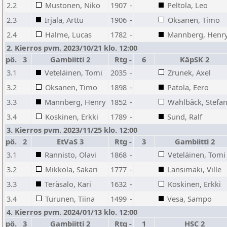
2.2
Mustonen, Niko
1907
-
Peltola, Leo
2.3
Irjala, Arttu
1906
-
Oksanen, Timo
2.4
Halme, Lucas
1782
-
Mannberg, Henr
2. Kierros pvm. 2023/10/21 klo. 12:00
pö.
3
Gambiitti 2
Rtg
-
6
KäpSK 2
3.1
Veteläinen, Tomi
2035
-
Zrunek, Axel
3.2
Oksanen, Timo
1898
-
Patola, Eero
3.3
Mannberg, Henry
1852
-
Wahlbäck, Stefa
3.4
Koskinen, Erkki
1789
-
Sund, Ralf
3. Kierros pvm. 2023/11/25 klo. 12:00
pö.
2
EtVaS 3
Rtg
-
3
Gambiitti 2
3.1
Rannisto, Olavi
1868
-
Veteläinen, Tomi
3.2
Mikkola, Sakari
1777
-
Länsimäki, Ville
3.3
Teräsalo, Kari
1632
-
Koskinen, Erkki
3.4
Turunen, Tiina
1499
-
Vesa, Sampo
4. Kierros pvm. 2024/01/13 klo. 12:00
pö.
3
Gambiitti 2
Rtg
-
1
HSC 2