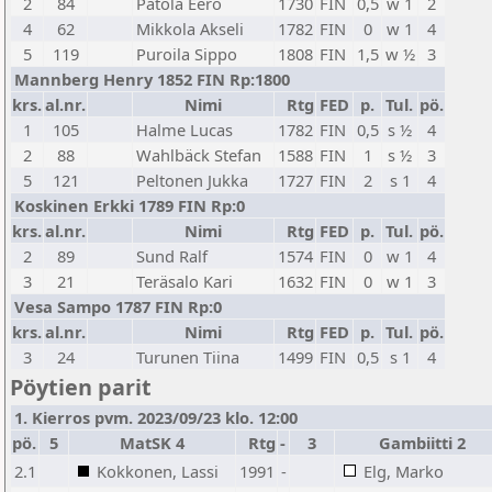
2
84
Patola Eero
1730
FIN
0,5
w 1
2
4
62
Mikkola Akseli
1782
FIN
0
w 1
4
5
119
Puroila Sippo
1808
FIN
1,5
w ½
3
Mannberg Henry 1852 FIN Rp:1800
krs.
al.nr.
Nimi
Rtg
FED
p.
Tul.
pö.
1
105
Halme Lucas
1782
FIN
0,5
s ½
4
2
88
Wahlbäck Stefan
1588
FIN
1
s ½
3
5
121
Peltonen Jukka
1727
FIN
2
s 1
4
Koskinen Erkki 1789 FIN Rp:0
krs.
al.nr.
Nimi
Rtg
FED
p.
Tul.
pö.
2
89
Sund Ralf
1574
FIN
0
w 1
4
3
21
Teräsalo Kari
1632
FIN
0
w 1
3
Vesa Sampo 1787 FIN Rp:0
krs.
al.nr.
Nimi
Rtg
FED
p.
Tul.
pö.
3
24
Turunen Tiina
1499
FIN
0,5
s 1
4
Pöytien parit
1. Kierros pvm. 2023/09/23 klo. 12:00
pö.
5
MatSK 4
Rtg
-
3
Gambiitti 2
2.1
Kokkonen, Lassi
1991
-
Elg, Marko