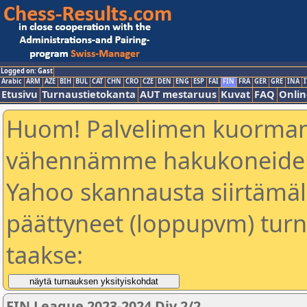
Logged on: Gast
Arabic
ARM
AZE
BIH
BUL
CAT
CHN
CRO
CZE
DEN
ENG
ESP
FAI
FIN
FRA
GER
GRE
INA
I
Etusivu
Turnaustietokanta
AUT mestaruus
Kuvat
FAQ
Onlin
Huom! Palvelimen kuorman
vähennämme hakukoneiden
Yahoo skannausta siirtämällä
päättyneet (loppupvm) turn
taakse:
FIN League 2023-2024 Div 2/2