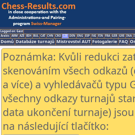
Logged on: Gast
Arabic
ARM
AZE
BIH
BUL
CAT
CHN
CRO
CZE
DEN
ENG
ESP
FAI
FIN
FRA
GER
GRE
INA
I
Domů
Databáze turnajů
Mistrovství AUT
Fotogalerie
FAQ
On
Poznámka: Kvůli redukci za
skenováním všech odkazů (
a více) a vyhledávačů typu 
všechny odkazy turnajů star
data ukončení turnaje) jsou
na následující tlačítko: