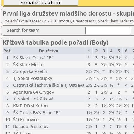
První liga družstev mladšího dorostu - skup
Poslední aktualizace14.04.2013 19:55:02, Creator/Last Upload: Chess Federati
Search for team
Křížová tabulka podle pořadí (Body)
Poř.
Družstvo
1
2
3
4
5
6
1
SK Slavie Orlová "B"
*
3
3½
3½
3½
4
2
ŠK Staré Město
3
*
3½
4½
3½
5
3
Zbrojovka Vsetín
2½
2½
*
3½
2½
3½
4
TJ Sokol Postoupky
2½
1½
2½
*
5½
4
2
5
Ostravská šachová škola TJ Ostrava
2½
2½
3½
½
*
4
2
6
Agentura 64 Grygov
2
1
2½
2
2
*
7
TJ Sokol Hošťálková
2
3
2
3½
3½
2
8
KME-DDM Kuřim
2
2
1½
2½
2½
2½
1
9
ŠK Duras BVK Brno "B"
1½
2½
2
2½
2½
2
10
ŠO Kunovice
1½
1½
1
2½
½
1
11
Rošáda Prostějov
2½
1
2
2
1½
0
12
TŽ Třinec
½
1
½
½
½
0