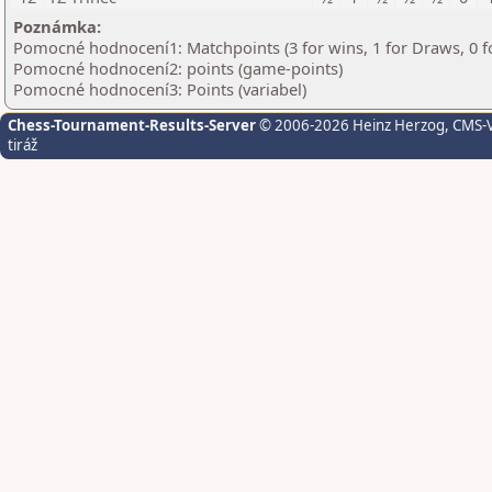
Poznámka:
Pomocné hodnocení1: Matchpoints (3 for wins, 1 for Draws, 0 f
Pomocné hodnocení2: points (game-points)
Pomocné hodnocení3: Points (variabel)
Chess-Tournament-Results-Server
© 2006-2026 Heinz Herzog
, CMS-
tiráž