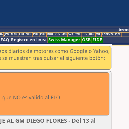
Servert
TA
JPN
MKD
LTU
NED
POL
POR
ROU
RUS
SRB
SVK
SWE
TUR
UKR
VIE
FontSize:11pt
FAQ
Registro en línea
Swiss-Manager
ÖSB
FIDE
aneos diarios de motores como Google o Yahoo,
 se muestran tras pulsar el siguiente botón:
 que NO es valido al ELO.
 AL GM DIEGO FLORES - Del 13 al