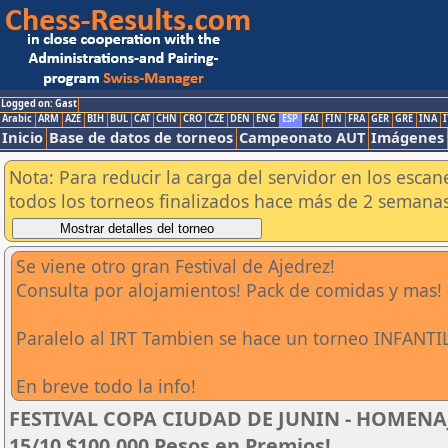
Logged on: Gast
Arabic
ARM
AZE
BIH
BUL
CAT
CHN
CRO
CZE
DEN
ENG
ESP
FAI
FIN
FRA
GER
GRE
INA
I
Inicio
Base de datos de torneos
Campeonato AUT
Imágenes
Nota: Para reducir la carga del servidor en los esc
todos los torneos finalizados hace más de 2 semanas
Se viene otro gran Festival de Ajedrez!
Consulta por alojamientos! Pack de comidas y mas!
Paralelo al IRT Tambien se hace un torneo INFANTIL
En breve todo la info!
FESTIVAL COPA CIUDAD DE JUNIN - HOMENAJE
15/10 $100.000 Pesos en Premios!