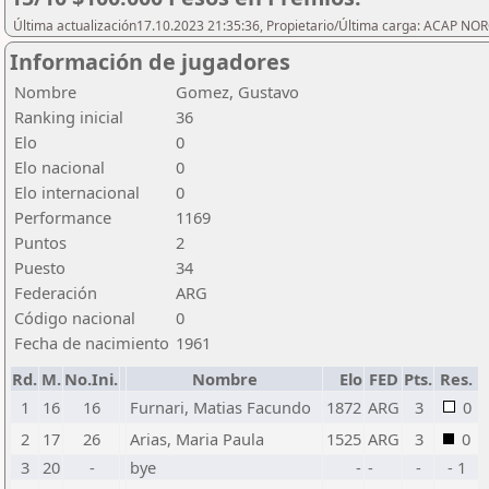
Última actualización17.10.2023 21:35:36, Propietario/Última carga: ACAP N
Información de jugadores
Nombre
Gomez, Gustavo
Ranking inicial
36
Elo
0
Elo nacional
0
Elo internacional
0
Performance
1169
Puntos
2
Puesto
34
Federación
ARG
Código nacional
0
Fecha de nacimiento
1961
Rd.
M.
No.Ini.
Nombre
Elo
FED
Pts.
Res.
1
16
16
Furnari, Matias Facundo
1872
ARG
3
0
2
17
26
Arias, Maria Paula
1525
ARG
3
0
3
20
-
bye
-
-
-
- 1