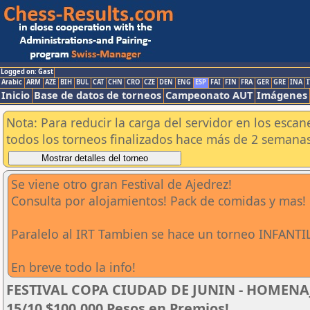
Logged on: Gast
Arabic
ARM
AZE
BIH
BUL
CAT
CHN
CRO
CZE
DEN
ENG
ESP
FAI
FIN
FRA
GER
GRE
INA
I
Inicio
Base de datos de torneos
Campeonato AUT
Imágenes
Nota: Para reducir la carga del servidor en los esc
todos los torneos finalizados hace más de 2 semanas
Se viene otro gran Festival de Ajedrez!
Consulta por alojamientos! Pack de comidas y mas!
Paralelo al IRT Tambien se hace un torneo INFANTIL
En breve todo la info!
FESTIVAL COPA CIUDAD DE JUNIN - HOMENAJE
15/10 $100.000 Pesos en Premios!