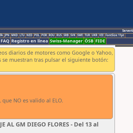
Servert
TA
JPN
MKD
LTU
NED
POL
POR
ROU
RUS
SRB
SVK
SWE
TUR
UKR
VIE
FontSize:11pt
FAQ
Registro en línea
Swiss-Manager
ÖSB
FIDE
aneos diarios de motores como Google o Yahoo,
 se muestran tras pulsar el siguiente botón:
 que NO es valido al ELO.
 AL GM DIEGO FLORES - Del 13 al