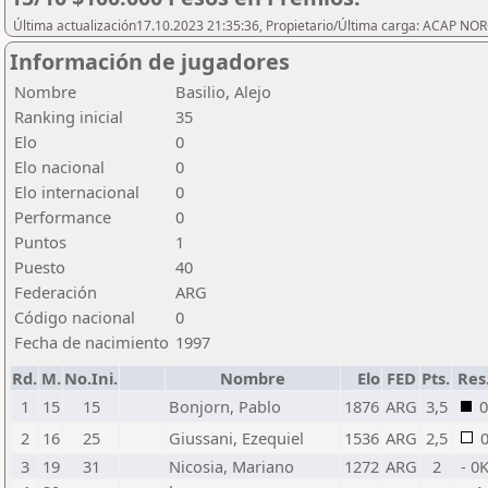
Última actualización17.10.2023 21:35:36, Propietario/Última carga: ACAP N
Información de jugadores
Nombre
Basilio, Alejo
Ranking inicial
35
Elo
0
Elo nacional
0
Elo internacional
0
Performance
0
Puntos
1
Puesto
40
Federación
ARG
Código nacional
0
Fecha de nacimiento
1997
Rd.
M.
No.Ini.
Nombre
Elo
FED
Pts.
Res
1
15
15
Bonjorn, Pablo
1876
ARG
3,5
0
2
16
25
Giussani, Ezequiel
1536
ARG
2,5
3
19
31
Nicosia, Mariano
1272
ARG
2
- 0