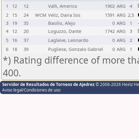
1
12
12
Valli, Americo
1902
ARG
4
2
15
24
WCM
Veliz, Daira Isis
1591
ARG
2,5
3
19
35
Basilio, Alejo
0
ARG
1
4
12
20
Loguzzo, Dante
1742
ARG
3
5
16
37
Laglaive, Leonardo
0
ARG
2
6
18
39
Pugliese, Gonzalo Gabriel
0
ARG
1
*) Rating difference of more th
400.
Servidor de Resultados de Torneos de Ajedrez
© 2006-2026 Heinz H
Aviso legal/Condiciones de uso