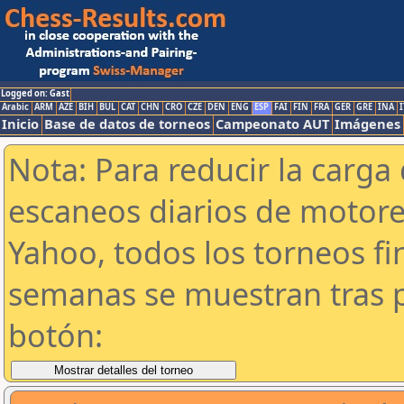
Logged on: Gast
Arabic
ARM
AZE
BIH
BUL
CAT
CHN
CRO
CZE
DEN
ENG
ESP
FAI
FIN
FRA
GER
GRE
INA
I
Inicio
Base de datos de torneos
Campeonato AUT
Imágenes
Nota: Para reducir la carga 
escaneos diarios de motor
Yahoo, todos los torneos f
semanas se muestran tras p
botón: