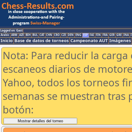
Logged on: Gast
Arabic
ARM
AZE
BIH
BUL
CAT
CHN
CRO
CZE
DEN
ENG
ESP
FAI
FIN
FRA
GER
GRE
INA
I
Inicio
Base de datos de torneos
Campeonato AUT
Imágenes
Nota: Para reducir la carga 
escaneos diarios de motor
Yahoo, todos los torneos f
semanas se muestran tras p
botón: