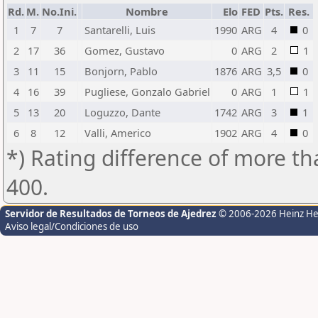
Rd.
M.
No.Ini.
Nombre
Elo
FED
Pts.
Res.
1
7
7
Santarelli, Luis
1990
ARG
4
0
2
17
36
Gomez, Gustavo
0
ARG
2
1
3
11
15
Bonjorn, Pablo
1876
ARG
3,5
0
4
16
39
Pugliese, Gonzalo Gabriel
0
ARG
1
1
5
13
20
Loguzzo, Dante
1742
ARG
3
1
6
8
12
Valli, Americo
1902
ARG
4
0
*) Rating difference of more th
400.
Servidor de Resultados de Torneos de Ajedrez
© 2006-2026 Heinz H
Aviso legal/Condiciones de uso