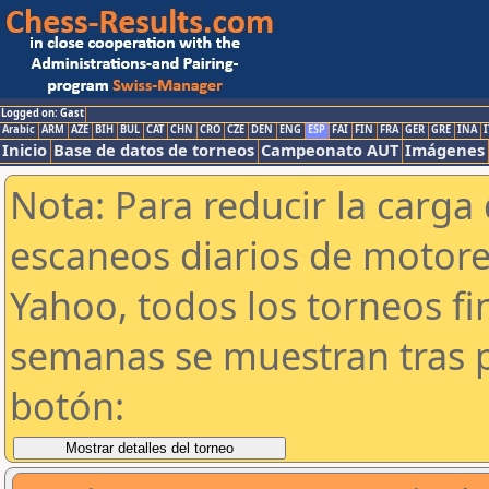
Logged on: Gast
Arabic
ARM
AZE
BIH
BUL
CAT
CHN
CRO
CZE
DEN
ENG
ESP
FAI
FIN
FRA
GER
GRE
INA
I
Inicio
Base de datos de torneos
Campeonato AUT
Imágenes
Nota: Para reducir la carga 
escaneos diarios de motor
Yahoo, todos los torneos f
semanas se muestran tras p
botón: