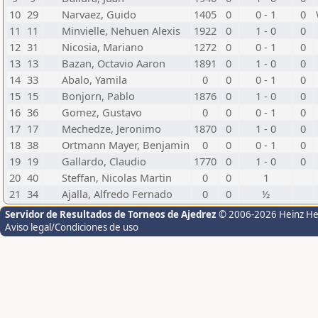
10
29
Narvaez, Guido
1405
0
0 - 1
0
11
11
Minvielle, Nehuen Alexis
1922
0
1 - 0
0
12
31
Nicosia, Mariano
1272
0
0 - 1
0
13
13
Bazan, Octavio Aaron
1891
0
1 - 0
0
14
33
Abalo, Yamila
0
0
0 - 1
0
15
15
Bonjorn, Pablo
1876
0
1 - 0
0
16
36
Gomez, Gustavo
0
0
0 - 1
0
17
17
Mechedze, Jeronimo
1870
0
1 - 0
0
18
38
Ortmann Mayer, Benjamin
0
0
0 - 1
0
19
19
Gallardo, Claudio
1770
0
1 - 0
0
20
40
Steffan, Nicolas Martin
0
0
1
21
34
Ajalla, Alfredo Fernado
0
0
½
Servidor de Resultados de Torneos de Ajedrez
© 2006-2026 Heinz H
Aviso legal/Condiciones de uso