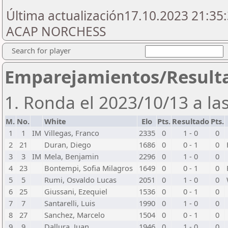
Última actualización17.10.2023 21:35:
ACAP NORCHESS
Search for player
Emparejamientos/Result
1. Ronda el 2023/10/13 a la
M.
No.
White
Elo
Pts.
Resultado
Pts.
1
1
IM
Villegas, Franco
2335
0
1 - 0
0
2
21
Duran, Diego
1686
0
0 - 1
0
3
3
IM
Mela, Benjamin
2296
0
1 - 0
0
4
23
Bontempi, Sofia Milagros
1649
0
0 - 1
0
5
5
Rumi, Osvaldo Lucas
2051
0
1 - 0
0
6
25
Giussani, Ezequiel
1536
0
0 - 1
0
7
7
Santarelli, Luis
1990
0
1 - 0
0
8
27
Sanchez, Marcelo
1504
0
0 - 1
0
9
9
Dallura, Juan
1946
0
1 - 0
0