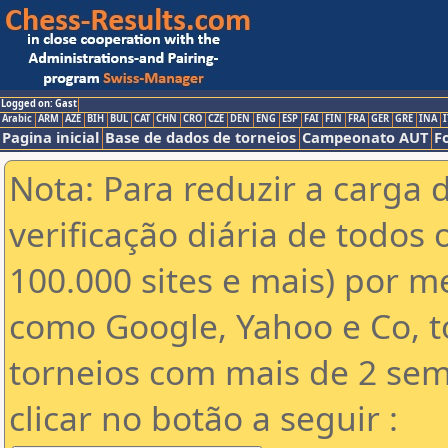
Logged on: Gast
Arabic
ARM
AZE
BIH
BUL
CAT
CHN
CRO
CZE
DEN
ENG
ESP
FAI
FIN
FRA
GER
GRE
INA
I
Pagina inicial
Base de dados de torneios
Campeonato AUT
F
Nota: Para reduzir a carga 
verificação diária de todos 
100.000 sites e mais) por 
como Google, Yahoo e Co, t
torneios com mais de 2 sem
clicar no botão a seguir :