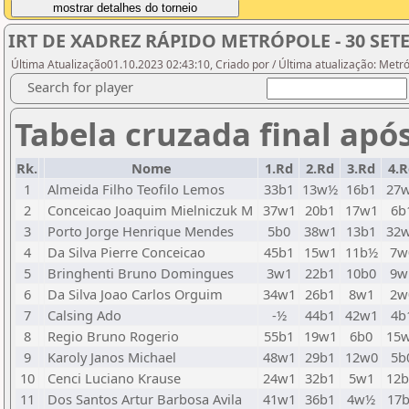
IRT DE XADREZ RÁPIDO METRÓPOLE - 30 SET
Última Atualização01.10.2023 02:43:10, Criado por / Última atualização: Metr
Search for player
Tabela cruzada final apó
Rk.
Nome
1.Rd
2.Rd
3.Rd
4.R
1
Almeida Filho Teofilo Lemos
33b1
13w½
16b1
27
2
Conceicao Joaquim Mielniczuk M
37w1
20b1
17w1
6b
3
Porto Jorge Henrique Mendes
5b0
38w1
13b1
32
4
Da Silva Pierre Conceicao
45b1
15w1
11b½
7w
5
Bringhenti Bruno Domingues
3w1
22b1
10b0
9w
6
Da Silva Joao Carlos Orguim
34w1
26b1
8w1
2w
7
Calsing Ado
-½
44b1
42w1
4b
8
Regio Bruno Rogerio
55b1
19w1
6b0
15
9
Karoly Janos Michael
48w1
29b1
12w0
5b
10
Cenci Luciano Krause
24w1
32b1
5w1
12
11
Dos Santos Artur Barbosa Avila
41w1
36b1
4w½
17