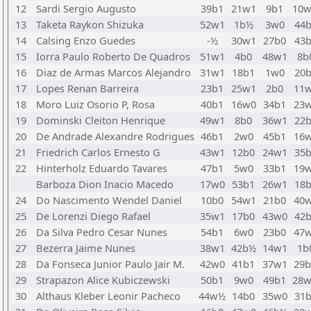
12
Sardi Sergio Augusto
39b1
21w1
9b1
10
13
Taketa Raykon Shizuka
52w1
1b½
3w0
44
14
Calsing Enzo Guedes
-½
30w1
27b0
43
15
Iorra Paulo Roberto De Quadros
51w1
4b0
48w1
8b
16
Diaz de Armas Marcos Alejandro
31w1
18b1
1w0
20
17
Lopes Renan Barreira
23b1
25w1
2b0
11
18
Moro Luiz Osorio P, Rosa
40b1
16w0
34b1
23
19
Dominski Cleiton Henrique
49w1
8b0
36w1
22
20
De Andrade Alexandre Rodrigues
46b1
2w0
45b1
16
21
Friedrich Carlos Ernesto G
43w1
12b0
24w1
35
22
Hinterholz Eduardo Tavares
47b1
5w0
33b1
19
Barboza Dion Inacio Macedo
17w0
53b1
26w1
18
24
Do Nascimento Wendel Daniel
10b0
54w1
21b0
40
25
De Lorenzi Diego Rafael
35w1
17b0
43w0
42
26
Da Silva Pedro Cesar Nunes
54b1
6w0
23b0
47
27
Bezerra Jaime Nunes
38w1
42b½
14w1
1b
28
Da Fonseca Junior Paulo Jair M.
42w0
41b1
37w1
29
29
Strapazon Alice Kubiczewski
50b1
9w0
49b1
28
30
Althaus Kleber Leonir Pacheco
44w½
14b0
35w0
31