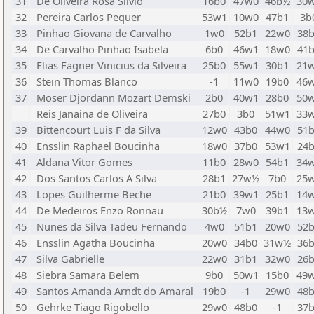
31
De Oliveira Rosa Silvio
16b0
47w0
46b½
30
32
Pereira Carlos Pequer
53w1
10w0
47b1
3b
33
Pinhao Giovana de Carvalho
1w0
52b1
22w0
38
34
De Carvalho Pinhao Isabela
6b0
46w1
18w0
41
35
Elias Fagner Vinicius da Silveira
25b0
55w1
30b1
21
36
Stein Thomas Blanco
-1
11w0
19b0
46
37
Moser Djordann Mozart Demski
2b0
40w1
28b0
50
Reis Janaina de Oliveira
27b0
3b0
51w1
33
39
Bittencourt Luis F da Silva
12w0
43b0
44w0
51
40
Ensslin Raphael Boucinha
18w0
37b0
53w1
24
41
Aldana Vitor Gomes
11b0
28w0
54b1
34
42
Dos Santos Carlos A Silva
28b1
27w½
7b0
25
43
Lopes Guilherme Beche
21b0
39w1
25b1
14
44
De Medeiros Enzo Ronnau
30b½
7w0
39b1
13
45
Nunes da Silva Tadeu Fernando
4w0
51b1
20w0
52
46
Ensslin Agatha Boucinha
20w0
34b0
31w½
36
47
Silva Gabrielle
22w0
31b1
32w0
26
48
Siebra Samara Belem
9b0
50w1
15b0
49
49
Santos Amanda Arndt do Amaral
19b0
-1
29w0
48
50
Gehrke Tiago Rigobello
29w0
48b0
-1
37