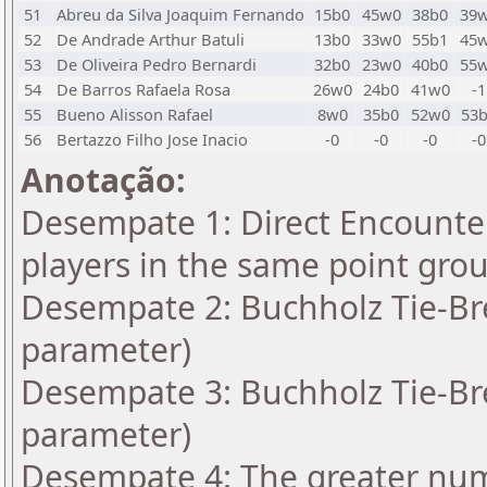
51
Abreu da Silva Joaquim Fernando
15b0
45w0
38b0
39
52
De Andrade Arthur Batuli
13b0
33w0
55b1
45
53
De Oliveira Pedro Bernardi
32b0
23w0
40b0
55
54
De Barros Rafaela Rosa
26w0
24b0
41w0
-1
55
Bueno Alisson Rafael
8w0
35b0
52w0
53
56
Bertazzo Filho Jose Inacio
-0
-0
-0
-0
Anotação:
Desempate 1: Direct Encounter
players in the same point gro
Desempate 2: Buchholz Tie-Bre
parameter)
Desempate 3: Buchholz Tie-Bre
parameter)
Desempate 4: The greater numbe