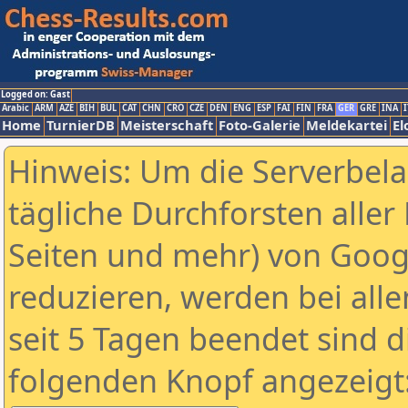
Logged on: Gast
Arabic
ARM
AZE
BIH
BUL
CAT
CHN
CRO
CZE
DEN
ENG
ESP
FAI
FIN
FRA
GER
GRE
INA
I
Home
TurnierDB
Meisterschaft
Foto-Galerie
Meldekartei
El
Hinweis: Um die Serverbel
tägliche Durchforsten aller 
Seiten und mehr) von Goog
reduzieren, werden bei alle
seit 5 Tagen beendet sind d
folgenden Knopf angezeigt