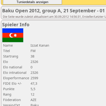
Baku Open 2012, group A, 21 September - 01
Die Seite wurde zuletzt aktualisiert am 30.09.2012 14:56:31, Ersteller/Letzter
Spieler Info
Name
Izzat Kanan
Titel
FM
Startrang
38
Elo
2326
Elo national
0
Elo intnational
2326
Eloperformance
2599
FIDE Elo +/-
47,3
Punkte
5,5
Rang
12
Föderation
AZE
Verein/Ort
Baku