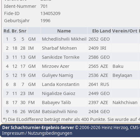
Ident-Nummer
701
Fide-ID
13405209
Geburtsjahr
1996
Rd.
Br.
Snr
Name
Elo
Land
Verein/Ort
1
5
5
GM
Mchedlishvili Mikheil
2652
GEO
2
18
28
IM
Sharbaf Mohsen
2409
IRI
3
11
13
GM
Sanikidze Tornike
2586
GEO
4
12
17
GM
Mirzoev Azer
2565
AZE
Baku
5
12
19
GM
Guliyev Namig
2536
AZE
Beylaqan
6
8
7
GM
Landa Konstantin
2641
RUS
7
11
23
IM
Nigalidze Gaioz
2449
GEO
8
17
30
FM
Babayev Talib
2397
AZE
Nakhchivan
9
16
26
WGM
Batsiashvili Nino
2434
GEO
*) Die ELodifferenz beträgt mehr als 400 Punkte. Sie wurde auf 
Der Schachturnier-Ergebnis-Server
© 2006-2026 Heinz Herzog
, CMS
Impressum / Nutzungsbedingungen