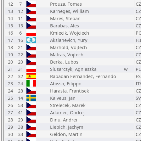
12
7
Prouza, Tomas
CZ
13
12
Karneges, William
CZ
14
11
Mares, Stepan
CZ
15
13
Barabas, Ales
CZ
16
6
Kmiecik, Wojciech
P
17
16
Aksianevich, Yury
FI
18
21
Marhold, Vojtech
CZ
19
22
Matras, Vojtech
CZ
20
20
Berka, Lubos
CZ
21
31
Slusarczyk, Agnieszka
w
P
22
32
Rabadan Fernandez, Fernando
ES
23
24
Abisso, Filippo
IT
24
28
Harasta, Frantisek
CZ
25
14
Kalveus, Jan
S
26
53
Strelecek, Marek
CZ
27
41
Adamec, Ondrej
CZ
28
29
Dinu, Andrei
CZ
29
38
Liebich, Jachym
CZ
30
33
Geldon, Martin
CZ