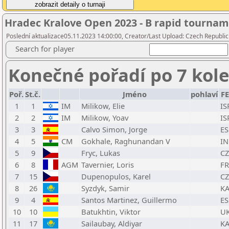
Hradec Kralove Open 2023 - B rapid tourname
Poslední aktualizace05.11.2023 14:00:00, Creator/Last Upload: Czech Republic
Search for player
Konečné pořadí po 7 kol
Poř.
St.č.
Jméno
pohlaví
F
1
1
IM
Milikow, Elie
IS
2
2
IM
Milikow, Yoav
IS
3
3
Calvo Simon, Jorge
ES
4
5
CM
Gokhale, Raghunandan V
I
5
9
Fryc, Lukas
CZ
6
8
AGM
Tavernier, Loris
F
7
15
Dupenopulos, Karel
CZ
8
26
Syzdyk, Samir
K
9
4
Santos Martinez, Guillermo
ES
10
10
Batukhtin, Viktor
U
11
17
Sailaubay, Aldiyar
K