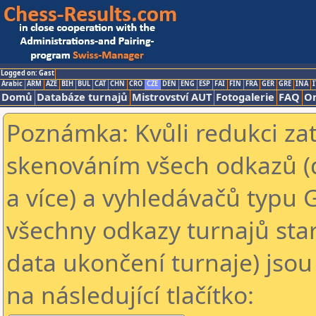
Logged on: Gast
Arabic
ARM
AZE
BIH
BUL
CAT
CHN
CRO
CZE
DEN
ENG
ESP
FAI
FIN
FRA
GER
GRE
INA
I
Domů
Databáze turnajů
Mistrovství AUT
Fotogalerie
FAQ
On
Poznámka: Kvůli redukci za
skenováním všech odkazů (
a více) a vyhledávačů typu 
všechny odkazy turnajů star
data ukončení turnaje) jsou
na následující tlačítko: