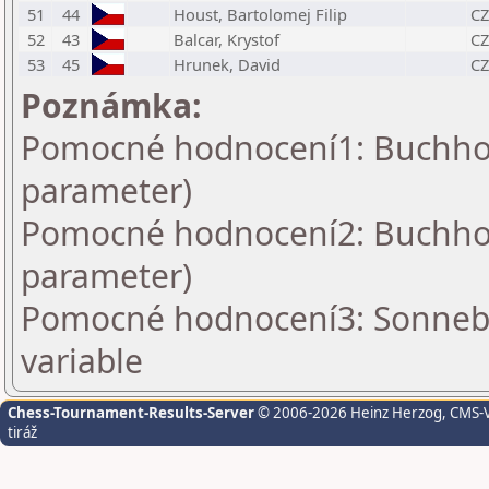
51
44
Houst, Bartolomej Filip
CZ
52
43
Balcar, Krystof
CZ
53
45
Hrunek, David
CZ
Poznámka:
Pomocné hodnocení1: Buchholz
parameter)
Pomocné hodnocení2: Buchholz
parameter)
Pomocné hodnocení3: Sonnebo
variable
Chess-Tournament-Results-Server
© 2006-2026 Heinz Herzog
, CMS-
tiráž