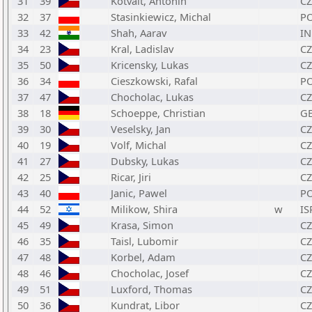
31
39
Kotvalt, Antonin
CZ
32
37
Stasinkiewicz, Michal
P
33
42
Shah, Aarav
I
34
23
Kral, Ladislav
CZ
35
50
Kricensky, Lukas
CZ
36
34
Cieszkowski, Rafal
P
37
47
Chocholac, Lukas
CZ
38
18
Schoeppe, Christian
G
39
30
Veselsky, Jan
CZ
40
19
Volf, Michal
CZ
41
27
Dubsky, Lukas
CZ
42
25
Ricar, Jiri
CZ
43
40
Janic, Pawel
P
44
52
Milikow, Shira
w
IS
45
49
Krasa, Simon
CZ
46
35
Taisl, Lubomir
CZ
47
48
Korbel, Adam
CZ
48
46
Chocholac, Josef
CZ
49
51
Luxford, Thomas
CZ
50
36
Kundrat, Libor
CZ