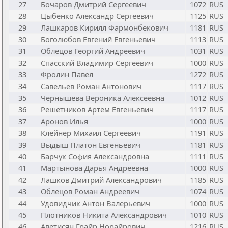
27
Бочаров Дмитрий Сергеевич
1072
RUS
28
Цыбенко Александр Сергеевич
1125
RUS
29
Лашкаров Кирилл Фармонбекович
1181
RUS
30
Боголюбов Евгений Евгеньевич
1113
RUS
31
Облецов Георгий Андреевич
1031
RUS
32
Спасский Владимир Сергеевич
1000
RUS
33
Фролин Павел
1272
RUS
34
Савельев Роман Антонович
1117
RUS
35
Чернышева Вероника Алексеевна
1012
RUS
36
Решетников Артём Евгеньевич
1117
RUS
37
Аронов Илья
1000
RUS
38
Клейнер Михаил Сергеевич
1191
RUS
39
Выдыш Платон Евгеньевич
1181
RUS
40
Барчук София Александровна
1111
RUS
41
Мартынова Дарья Андреевна
1000
RUS
42
Лашков Дмитрий Александрович
1185
RUS
43
Облецов Роман Андреевич
1074
RUS
44
Удовидчик Антон Валерьевич
1000
RUS
45
Плотников Никита Александрович
1010
RUS
46
Аветисян Грайр Норайрович
1216
RUS