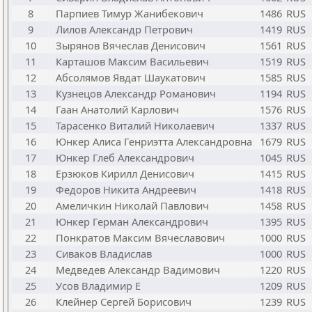
8
Парпиев Тимур Жанибекович
1486
RUS
9
Лилов Александр Петрович
1419
RUS
10
Зырянов Вячеслав Денисович
1561
RUS
11
Карташов Максим Васильевич
1519
RUS
12
Абсолямов Явдат Шаукатович
1585
RUS
13
Кузнецов Александр Романович
1194
RUS
14
Гаан Анатолий Карлович
1576
RUS
15
Тарасенко Виталий Николаевич
1337
RUS
16
Юнкер Алиса Генриэтта Александровна
1679
RUS
17
Юнкер Глеб Александрович
1045
RUS
18
Ерзюков Кирилл Денисович
1415
RUS
19
Федоров Никита Андреевич
1418
RUS
20
Амеличкин Николай Павлович
1458
RUS
21
Юнкер Герман Александрович
1395
RUS
22
Понкратов Максим Вячеславович
1000
RUS
23
Сиваков Владислав
1000
RUS
24
Медведев Александр Вадимович
1220
RUS
25
Усов Владимир Е
1209
RUS
26
Клейнер Сергей Борисович
1239
RUS