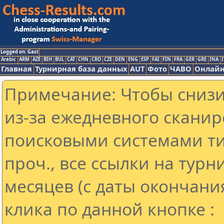
Logged on: Gast
Arabic
ARM
AZE
BIH
BUL
CAT
CHN
CRO
CZE
DEN
ENG
ESP
FAI
FIN
FRA
GER
GRE
INA
I
Главная
Турнирная база данных
AUT
Фото
ЧАВО
Онлайн
Примечание: Чтобы снизит
из-за ежедневного сканир
поисковыми системами ти
проч., все ссылки на тур
месяцев (с даты окончани
клика по данной кнопке :