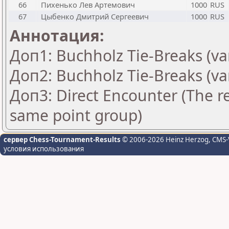
66
Пихенько Лев Артемович
1000
RUS
67
Цыбенко Дмитрий Сергеевич
1000
RUS
Аннотация:
Доп1: Buchholz Tie-Breaks (va
Доп2: Buchholz Tie-Breaks (va
Доп3: Direct Encounter (The re
same point group)
сервер Chess-Tournament-Results
© 2006-2026 Heinz Herzog
, CMS-
условия использования