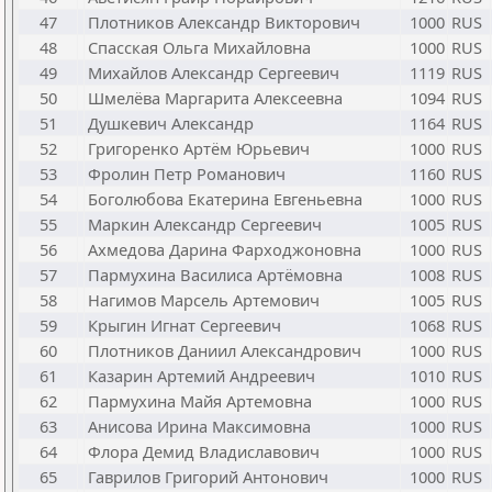
47
Плотников Александр Викторович
1000
RUS
48
Спасская Ольга Михайловна
1000
RUS
49
Михайлов Александр Сергеевич
1119
RUS
50
Шмелёва Маргарита Алексеевна
1094
RUS
51
Душкевич Александр
1164
RUS
52
Григоренко Артём Юрьевич
1000
RUS
53
Фролин Петр Романович
1160
RUS
54
Боголюбова Екатерина Евгеньевна
1000
RUS
55
Маркин Александр Сергеевич
1005
RUS
56
Ахмедова Дарина Фарходжоновна
1000
RUS
57
Пармухина Василиса Артёмовна
1008
RUS
58
Нагимов Марсель Артемович
1005
RUS
59
Крыгин Игнат Сергеевич
1068
RUS
60
Плотников Даниил Александрович
1000
RUS
61
Казарин Артемий Андреевич
1010
RUS
62
Пармухина Майя Артемовна
1000
RUS
63
Анисова Ирина Максимовна
1000
RUS
64
Флора Демид Владиславович
1000
RUS
65
Гаврилов Григорий Антонович
1000
RUS