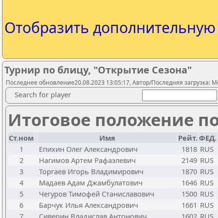
Отобразить дополнительну
Турнир по блицу, "Открытие Сезона"
Последнее обновление20.08.2023 13:05:17, Автор/Последняя загрузка: Mo
Search for player
Итоговое положение по
Ст.ном
Имя
Рейт.
ФЕД.
1
Епихин Олег Александрович
1818
RUS
2
Нагимов Артем Рафаэлевич
2149
RUS
3
Торгаев Игорь Владимирович
1870
RUS
4
Мадаев Адам Джамбулатович
1646
RUS
5
Чегуров Тимофей Станиславович
1500
RUS
6
Барчук Илья Александрович
1661
RUS
7
Сиверин Владислав Антонович
1602
RUS