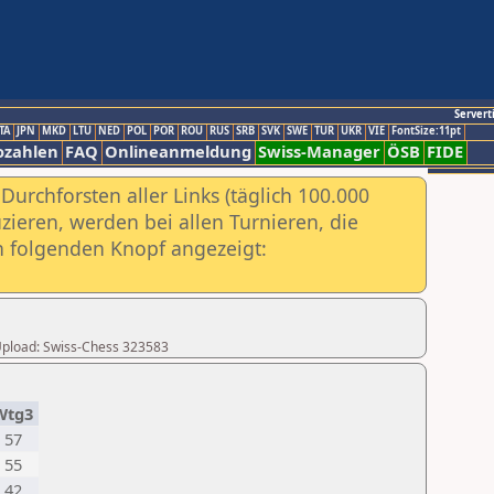
Servert
TA
JPN
MKD
LTU
NED
POL
POR
ROU
RUS
SRB
SVK
SWE
TUR
UKR
VIE
FontSize:11pt
ozahlen
FAQ
Onlineanmeldung
Swiss-Manager
ÖSB
FIDE
urchforsten aller Links (täglich 100.000
ieren, werden bei allen Turnieren, die
ch folgenden Knopf angezeigt:
r Upload: Swiss-Chess 323583
Wtg3
57
55
42