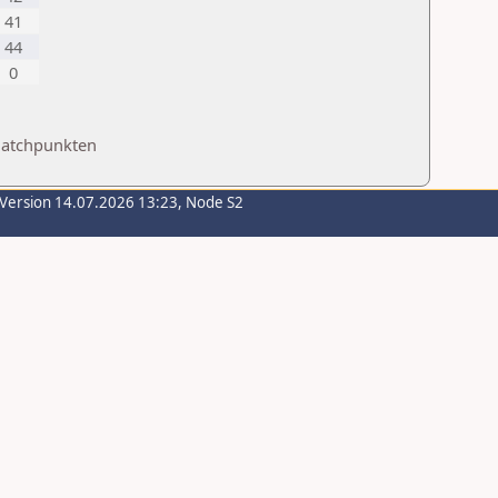
41
44
0
Matchpunkten
-Version 14.07.2026 13:23, Node S2