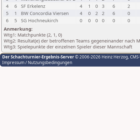
4
6
SF Erkelenz
4
1
0
3
6
2
5
1
BW Concordia Viersen
4
0
2
2
6
0
6
5
SG Hochneukirch
0
0
0
0
0
0
Anmerkung:
Wtg1: Matchpunkte (2, 1, 0)
Wtg2: Resultat(e) der betroffenen Teams gegeneinander nach 
Wtg3: Spielepunkte der einzelnen Spieler dieser Mannschaft
Der Schachturnier-Ergebnis-Server
© 2006-2026 Heinz Herzog
, CMS
Impressum / Nutzungsbedingungen