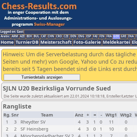
Logged on: Gast
Arabic
ARM
AZE
BIH
BUL
CAT
CHN
CRO
CZE
DEN
ENG
ESP
FAI
FIN
FRA
GER
GRE
INA
I
Home
TurnierDB
Meisterschaft
Foto-Galerie
Meldekartei
El
Hinweis: Um die Serverbelastung durch das tägliche D
Seiten und mehr) von Google, Yahoo und Co zu reduz
bereits seit 5 Tagen beendet sind die Links erst dur
SJLN U20 Bezirksliga Vorrunde Sued
Die Seite wurde zuletzt aktualisiert am 22.01.2024 10:18:18, Ersteller/Letzte
Rangliste
Rg.
Snr
Team
Anz
+
=
-
Wtg1
Wtg2
1
3
Rheydter SV
4
3
1
0
11
0
2
2
SF Heinsberg
4
3
0
1
10
0
3
4
Mönchengladbacher SV 2
4
1
1
2
7
0