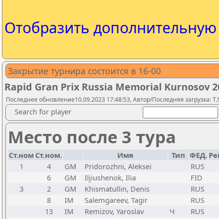
Отобразить дополнительну
Закрытие турнира состоится в 16-00
Rapid Gran Prix Russia Memorial Kurnosov 2
Последнее обновление10.09.2023 17:48:53, Автор/Последняя загрузка: T.S
Search for player
Место после 3 тура
Ст.ном
Ст.ном.
Имя
Тип
ФЕД.
Ре
1
4
GM
Pridorozhni, Aleksei
RUS
6
GM
Iljiushenok, Ilia
FID
3
2
GM
Khismatullin, Denis
RUS
8
IM
Salemgareev, Tagir
RUS
13
IM
Remizov, Yaroslav
Ч
RUS