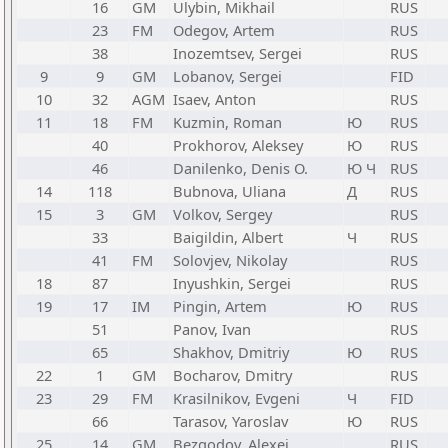
16
GM
Ulybin, Mikhail
RUS
23
FM
Odegov, Artem
RUS
38
Inozemtsev, Sergei
RUS
9
9
GM
Lobanov, Sergei
FID
10
32
AGM
Isaev, Anton
RUS
11
18
FM
Kuzmin, Roman
Ю
RUS
40
Prokhorov, Aleksey
Ю
RUS
46
Danilenko, Denis O.
Ю Ч
RUS
14
118
Bubnova, Uliana
Д
RUS
15
3
GM
Volkov, Sergey
RUS
33
Baigildin, Albert
Ч
RUS
41
FM
Solovjev, Nikolay
RUS
18
87
Inyushkin, Sergei
RUS
19
17
IM
Pingin, Artem
Ю
RUS
51
Panov, Ivan
RUS
65
Shakhov, Dmitriy
Ю
RUS
22
1
GM
Bocharov, Dmitry
RUS
23
29
FM
Krasilnikov, Evgeni
Ч
FID
66
Tarasov, Yaroslav
Ю
RUS
25
14
GM
Bezgodov, Alexei
RUS