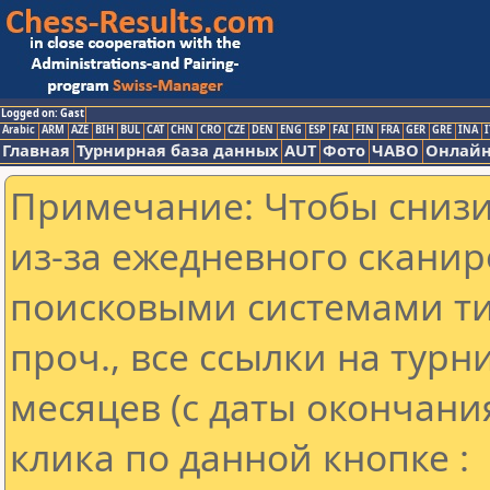
Logged on: Gast
Arabic
ARM
AZE
BIH
BUL
CAT
CHN
CRO
CZE
DEN
ENG
ESP
FAI
FIN
FRA
GER
GRE
INA
I
Главная
Турнирная база данных
AUT
Фото
ЧАВО
Онлайн
Примечание: Чтобы снизит
из-за ежедневного сканир
поисковыми системами ти
проч., все ссылки на тур
месяцев (с даты окончани
клика по данной кнопке :