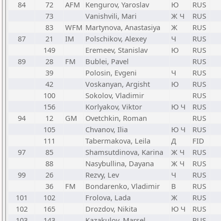
84
72
AFM
Kengurov, Yaroslav
Ю
RUS
73
Vanishvili, Mari
Ж Ч
RUS
83
WFM
Martynova, Anastasiya
Ж
RUS
87
21
IM
Polschikov, Alexey
Ч
RUS
149
Eremeev, Stanislav
Ю
RUS
89
28
FM
Bublei, Pavel
RUS
39
Polosin, Evgeni
Ч
RUS
42
Voskanyan, Argisht
Ю
RUS
100
Sokolov, Vladimir
RUS
156
Korlyakov, Viktor
Ю Ч
RUS
94
12
GM
Ovetchkin, Roman
RUS
105
Chvanov, Ilia
Ю Ч
RUS
111
Tabermakova, Leila
Д
FID
97
85
Shamsutdinova, Karina
Ж Ч
RUS
88
Nasybullina, Dayana
Ж Ч
RUS
99
26
Rezvy, Lev
Ч
RUS
36
FM
Bondarenko, Vladimir
В
RUS
101
102
Frolova, Lada
Ж
RUS
102
165
Drozdov, Nikita
Ю Ч
RUS
103
143
Kazakulov, Marsel
RUS