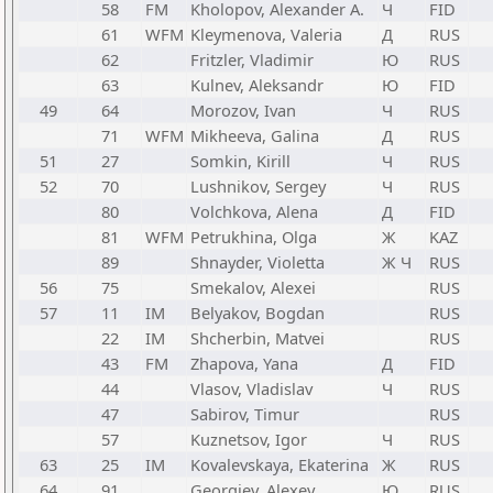
58
FM
Kholopov, Alexander A.
Ч
FID
61
WFM
Kleymenova, Valeria
Д
RUS
62
Fritzler, Vladimir
Ю
RUS
63
Kulnev, Aleksandr
Ю
FID
49
64
Morozov, Ivan
Ч
RUS
71
WFM
Mikheeva, Galina
Д
RUS
51
27
Somkin, Kirill
Ч
RUS
52
70
Lushnikov, Sergey
Ч
RUS
80
Volchkova, Alena
Д
FID
81
WFM
Petrukhina, Olga
Ж
KAZ
89
Shnayder, Violetta
Ж Ч
RUS
56
75
Smekalov, Alexei
RUS
57
11
IM
Belyakov, Bogdan
RUS
22
IM
Shcherbin, Matvei
RUS
43
FM
Zhapova, Yana
Д
FID
44
Vlasov, Vladislav
Ч
RUS
47
Sabirov, Timur
RUS
57
Kuznetsov, Igor
Ч
RUS
63
25
IM
Kovalevskaya, Ekaterina
Ж
RUS
64
91
Georgiev, Alexey
Ю
RUS