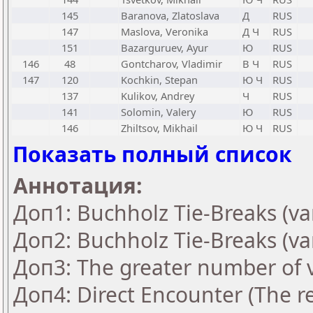
145
Baranova, Zlatoslava
Д
RUS
147
Maslova, Veronika
Д Ч
RUS
151
Bazarguruev, Ayur
Ю
RUS
146
48
Gontcharov, Vladimir
В Ч
RUS
147
120
Kochkin, Stepan
Ю Ч
RUS
137
Kulikov, Andrey
Ч
RUS
141
Solomin, Valery
Ю
RUS
146
Zhiltsov, Mikhail
Ю Ч
RUS
Показать полный список
Аннотация:
Доп1: Buchholz Tie-Breaks (va
Доп2: Buchholz Tie-Breaks (va
Доп3: The greater number of vi
Доп4: Direct Encounter (The re