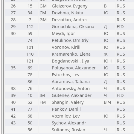
26
15
GM
Gleizerov, Evgeny
В
RUS
27
34
CM
Dovbnia, Nikita
Ю
RUS
28
7
GM
Deviatkin, Andrei
RUS
29
112
Goriachkina, Oksana
Д
FID
30
59
Meydi, Igor
Ю
RUS
74
Petukhov, Dmitriy
Ю
RUS
101
Voronov, Kirill
Ю
RUS
110
Kramarenko, Elena
Ж
RUS
121
Bogdanovskii, Ilya
Ю Ч
RUS
35
69
Poluyanov, Alexander
Ю
RUS
78
Evtukhov, Lev
Ю
RUS
86
Abramova, Tatiana
Д
RUS
38
76
Antonovsky, Anton
Ч
RUS
39
10
IM
Gutenev, Alexander
Ч
FID
40
52
FM
Shangin, Valery
В Ч
RUS
41
77
Pankov, Daniil
RUS
42
68
Vozmilov, Lev
Ю
RUS
43
50
Sychov, Alexandr
RUS
56
Sultanov, Ruslan
Ч
RUS