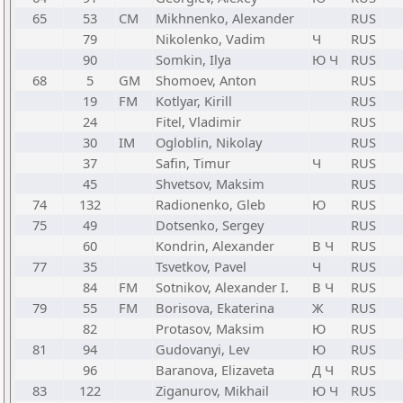
65
53
CM
Mikhnenko, Alexander
RUS
79
Nikolenko, Vadim
Ч
RUS
90
Somkin, Ilya
Ю Ч
RUS
68
5
GM
Shomoev, Anton
RUS
19
FM
Kotlyar, Kirill
RUS
24
Fitel, Vladimir
RUS
30
IM
Ogloblin, Nikolay
RUS
37
Safin, Timur
Ч
RUS
45
Shvetsov, Maksim
RUS
74
132
Radionenko, Gleb
Ю
RUS
75
49
Dotsenko, Sergey
RUS
60
Kondrin, Alexander
В Ч
RUS
77
35
Tsvetkov, Pavel
Ч
RUS
84
FM
Sotnikov, Alexander I.
В Ч
RUS
79
55
FM
Borisova, Ekaterina
Ж
RUS
82
Protasov, Maksim
Ю
RUS
81
94
Gudovanyi, Lev
Ю
RUS
96
Baranova, Elizaveta
Д Ч
RUS
83
122
Ziganurov, Mikhail
Ю Ч
RUS