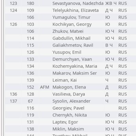
123
180
Sevastyanova, Nadezhda
ЖВ Ч
RUS
124
109
Telelyukhina, Elizaveta
Д Ч
RUS
166
Yumagulov, Timur
Ю
RUS
126
103
Kochikyan, Georgy
Ю
RUS
106
Zhukov, Matvei
Ю Ч
RUS
114
Gabdullin, Mikhail
Ю Ч
RUS
115
Galiakhmetov, Ravil
В Ч
RUS
126
Yusupov, Emil
Ю
RUS
133
Demurchyan, Vaan
Ю Ч
RUS
134
Kozhemyakina, Maria
Д Ч
RUS
136
Makarov, Maksim Ser
Ю
RUS
139
Leiman, Kai
Ч
RUS
152
AFM
Makogon, Elena
Д
RUS
136
128
Vasilieva, Darya
Д
RUS
137
67
Sysolin, Alexander
Ч
RUS
116
Georgiev, Pavel
RUS
119
Chernykh, Nikita
Ю
RUS
131
Laptev, Egor
Ю Ч
RUS
138
Miklin, Maksim
Ю Ч
RUS
144
Tsvetkov, Mikhail
Ю Ч
RUS