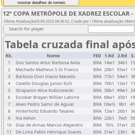
12ª COPA METRÓPOLE DE XADREZ ESCOLAR - 
Última Atualização03.09.2023 04:36:52, Criado por / Última atualização: Metr
Search for player
Tabela cruzada final apó
Rk.
Nome
FED
1.Rd
2.Rd
3
1
Dos Santos Artur Barbosa Avila
BRA
14w1
34b1
1
2
Machado Matheus S Di Franco
BRA
20b1
55w1
1
3
Barboza Dion Inacio Macedo
BRA
71b1
54w1
8
4
Cavello Douglas Junior Eich
BRA
76b1
12w1
1
5
Strapazon Alice Kubiczewski
BRA
58b1
49w1
2
6
Escobar Brayan Willian Latorre
BRA
68w1
35b1
1
7
Alves Pedro Samir de Aguiar
BRA
10w½
9b1
4
8
Hinterholtz Eduardo Tavares
BRA
72w1
26b1
3
9
Xia Kelvin
BRA
22b1
7w0
5
10
Diaz de Armas Marcos Alejandro
BRA
7b½
51w1
2
11
De Lima Pablo Henrique Soares
BRA
31w1
23b1
4