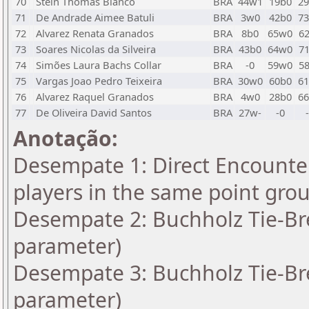
70
Stein Thomas Blanco
BRA
44w1
19b0
2
71
De Andrade Aimee Batuli
BRA
3w0
42b0
7
72
Alvarez Renata Granados
BRA
8b0
65w0
6
73
Soares Nicolas da Silveira
BRA
43b0
64w0
7
74
Simões Laura Bachs Collar
BRA
-0
59w0
5
75
Vargas Joao Pedro Teixeira
BRA
30w0
60b0
6
76
Alvarez Raquel Granados
BRA
4w0
28b0
6
77
De Oliveira David Santos
BRA
27w-
-0
Anotação:
Desempate 1: Direct Encounter
players in the same point gro
Desempate 2: Buchholz Tie-Bre
parameter)
Desempate 3: Buchholz Tie-Bre
parameter)