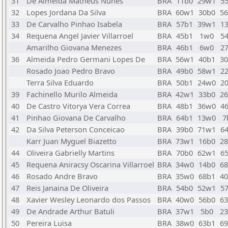
31
De Almeida Matheus Nunes
BRA
11b0
29w1
5
32
Lopes Jordana Da Silva
BRA
60w1
30b0
5
33
De Carvalho Pinhao Isabela
BRA
57b1
39w1
1
34
Requena Angel Javier Villarroel
BRA
45b1
1w0
5
Amarilho Giovana Menezes
BRA
46b1
6w0
2
36
Almeida Pedro Germani Lopes De
BRA
56w1
40b1
3
Rosado Joao Pedro Bravo
BRA
49b0
58w1
2
Terra Silva Eduardo
BRA
50b1
24w0
2
39
Fachinello Murilo Almeida
BRA
42w1
33b0
2
40
De Castro Vitorya Vera Correa
BRA
48b1
36w0
4
41
Pinhao Giovana De Carvalho
BRA
64b1
13w0
7
42
Da Silva Peterson Conceicao
BRA
39b0
71w1
6
Karr Juan Myguel Biazetto
BRA
73w1
16b0
2
44
Oliveira Gabrielly Martins
BRA
70b0
62w1
6
45
Requena Aniracsy Oscarina Villarroel
BRA
34w0
14b0
6
46
Rosado Andre Bravo
BRA
35w0
68b1
4
47
Reis Janaina De Oliveira
BRA
54b0
52w1
5
48
Xavier Wesley Leonardo dos Passos
BRA
40w0
56b0
6
49
De Andrade Arthur Batuli
BRA
37w1
5b0
2
50
Pereira Luisa
BRA
38w0
63b1
6