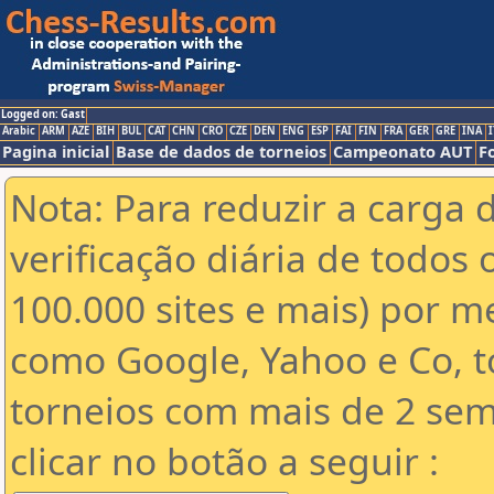
Logged on: Gast
Arabic
ARM
AZE
BIH
BUL
CAT
CHN
CRO
CZE
DEN
ENG
ESP
FAI
FIN
FRA
GER
GRE
INA
I
Pagina inicial
Base de dados de torneios
Campeonato AUT
F
Nota: Para reduzir a carga 
verificação diária de todos 
100.000 sites e mais) por 
como Google, Yahoo e Co, t
torneios com mais de 2 sem
clicar no botão a seguir :