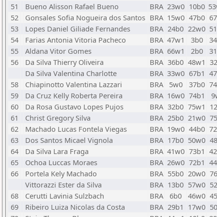
51
Bueno Alisson Rafael Bueno
BRA
23w0
10b0
5
52
Gonsales Sofia Nogueira dos Santos
BRA
15w0
47b0
6
53
Lopes Daniel Giliade Fernandes
BRA
24b0
22w0
5
54
Farias Antonia Vitoria Pacheco
BRA
47w1
3b0
3
55
Aldana Vitor Gomes
BRA
66w1
2b0
3
56
Da Silva Thierry Oliveira
BRA
36b0
48w1
3
Da Silva Valentina Charlotte
BRA
33w0
67b1
4
58
Chiapinotto Valentina Lazzari
BRA
5w0
37b0
7
59
Da Cruz Kelly Roberta Pereira
BRA
16w0
74b1
9
60
Da Rosa Gustavo Lopes Pujos
BRA
32b0
75w1
1
61
Christ Gregory Silva
BRA
25b0
21w0
7
62
Machado Lucas Fontela Viegas
BRA
19w0
44b0
7
63
Dos Santos Micael Vignola
BRA
17b0
50w0
4
64
Da Silva Lara Fraga
BRA
41w0
73b1
4
65
Ochoa Luccas Moraes
BRA
26w0
72b1
4
66
Portela Kely Machado
BRA
55b0
20w0
7
Vittorazzi Ester da Silva
BRA
13b0
57w0
5
68
Cerutti Lavinia Sulzbach
BRA
6b0
46w0
4
69
Ribeiro Luiza Nicolas da Costa
BRA
29b1
17w0
5