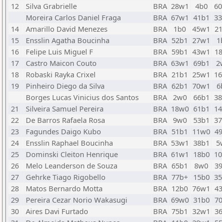
12
Silva Grabrielle
BRA
28w1
4b0
6
Moreira Carlos Daniel Fraga
BRA
67w1
41b1
3
14
Amarillo David Menezes
BRA
1b0
45w1
2
15
Ensslin Agatha Boucinha
BRA
52b1
27w1
1
16
Felipe Luis Miguel F
BRA
59b1
43w1
1
17
Castro Maicon Couto
BRA
63w1
69b1
2
18
Robaski Rayka Crixel
BRA
21b1
25w1
1
19
Pinheiro Diego da Silva
BRA
62b1
70w1
6
Borges Lucas Vinicius dos Santos
BRA
2w0
66b1
3
21
Silveira Samuel Pereira
BRA
18w0
61b1
1
22
De Barros Rafaela Rosa
BRA
9w0
53b1
3
23
Fagundes Daigo Kubo
BRA
51b1
11w0
4
24
Ensslin Raphael Boucinha
BRA
53w1
38b1
5
25
Dominski Cleiton Henrique
BRA
61w1
18b0
1
26
Melo Leanderson de Souza
BRA
65b1
8w0
3
27
Gehrke Tiago Rigobello
BRA
77b+
15b0
3
28
Matos Bernardo Motta
BRA
12b0
76w1
4
29
Pereira Cezar Norio Wakasugi
BRA
69w0
31b0
7
30
Aires Davi Furtado
BRA
75b1
32w1
3