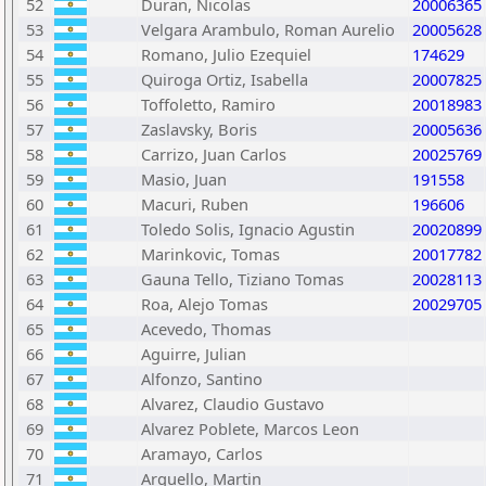
52
Duran, Nicolas
20006365
53
Velgara Arambulo, Roman Aurelio
20005628
54
Romano, Julio Ezequiel
174629
55
Quiroga Ortiz, Isabella
20007825
56
Toffoletto, Ramiro
20018983
57
Zaslavsky, Boris
20005636
58
Carrizo, Juan Carlos
20025769
59
Masio, Juan
191558
60
Macuri, Ruben
196606
61
Toledo Solis, Ignacio Agustin
20020899
62
Marinkovic, Tomas
20017782
63
Gauna Tello, Tiziano Tomas
20028113
64
Roa, Alejo Tomas
20029705
65
Acevedo, Thomas
66
Aguirre, Julian
67
Alfonzo, Santino
68
Alvarez, Claudio Gustavo
69
Alvarez Poblete, Marcos Leon
70
Aramayo, Carlos
71
Arguello, Martin