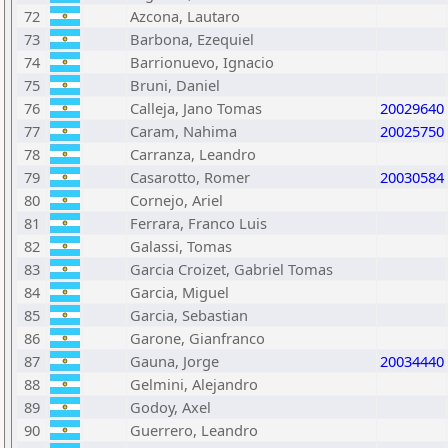
72
Azcona, Lautaro
73
Barbona, Ezequiel
74
Barrionuevo, Ignacio
75
Bruni, Daniel
76
Calleja, Jano Tomas
20029640
77
Caram, Nahima
20025750
78
Carranza, Leandro
79
Casarotto, Romer
20030584
80
Cornejo, Ariel
81
Ferrara, Franco Luis
82
Galassi, Tomas
83
Garcia Croizet, Gabriel Tomas
84
Garcia, Miguel
85
Garcia, Sebastian
86
Garone, Gianfranco
87
Gauna, Jorge
20034440
88
Gelmini, Alejandro
89
Godoy, Axel
90
Guerrero, Leandro