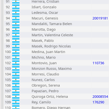
91
Herrera, Cristian
92
Idiart, Gonzalo
93
Ledesma, Oscar
94
Macuri, Genesis
20019181
95
Mandaliti, Tamara Belen
96
Marotta, Dago
97
Martin, Valentina Celeste
98
Masek, Pablo
99
Masek, Rodrigo Nicolas
100
Medina, Juan Martin
101
Michno, Mario
102
Montovio, Juan
110736
103
Monzon Russo, Maximo
104
Morresi, Claudio
105
Nunez, Carlos
106
Obregon, Serena
107
Papazian, Pedro
108
Quiroga Ortiz, Helena
20008554
109
Rey, Camilo
176290
110
Romero, Diego Hernan