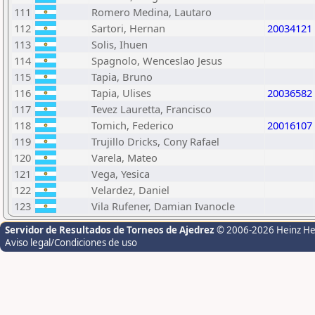
111
Romero Medina, Lautaro
112
Sartori, Hernan
20034121
113
Solis, Ihuen
114
Spagnolo, Wenceslao Jesus
115
Tapia, Bruno
116
Tapia, Ulises
20036582
117
Tevez Lauretta, Francisco
118
Tomich, Federico
20016107
119
Trujillo Dricks, Cony Rafael
120
Varela, Mateo
121
Vega, Yesica
122
Velardez, Daniel
123
Vila Rufener, Damian Ivanocle
Servidor de Resultados de Torneos de Ajedrez
© 2006-2026 Heinz H
Aviso legal/Condiciones de uso