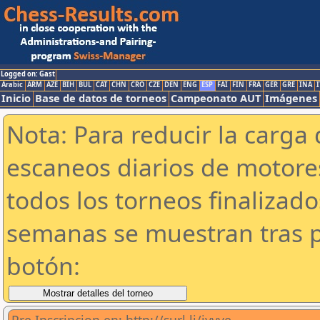
Logged on: Gast
Arabic
ARM
AZE
BIH
BUL
CAT
CHN
CRO
CZE
DEN
ENG
ESP
FAI
FIN
FRA
GER
GRE
INA
I
Inicio
Base de datos de torneos
Campeonato AUT
Imágenes
Nota: Para reducir la carga 
escaneos diarios de motor
todos los torneos finalizad
semanas se muestran tras p
botón: