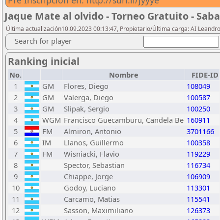
Pre Inscripcion en: http://surl.li/jyyye
Jaque Mate al olvido - Torneo Gratuito - Sab
Última actualización10.09.2023 00:13:47, Propietario/Última carga: AI Leand
Search for player
Ranking inicial
No.
Nombre
FIDE-ID
1
GM
Flores, Diego
108049
2
GM
Valerga, Diego
100587
3
GM
Slipak, Sergio
100250
4
WGM
Francisco Guecamburu, Candela Be
160911
5
FM
Almiron, Antonio
3701166
6
IM
Llanos, Guillermo
100358
7
FM
Wisniacki, Flavio
119229
8
Spector, Sebastian
116734
9
Chiappe, Jorge
106909
10
Godoy, Luciano
113301
11
Carcamo, Matias
115541
12
Sasson, Maximiliano
126373