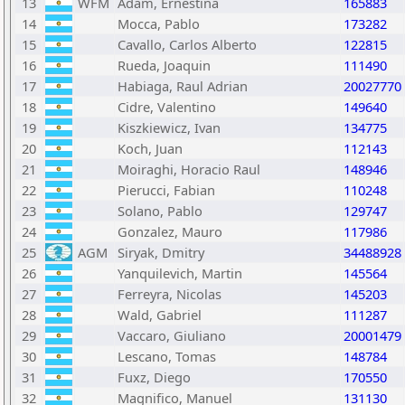
13
WFM
Adam, Ernestina
165883
14
Mocca, Pablo
173282
15
Cavallo, Carlos Alberto
122815
16
Rueda, Joaquin
111490
17
Habiaga, Raul Adrian
20027770
18
Cidre, Valentino
149640
19
Kiszkiewicz, Ivan
134775
20
Koch, Juan
112143
21
Moiraghi, Horacio Raul
148946
22
Pierucci, Fabian
110248
23
Solano, Pablo
129747
24
Gonzalez, Mauro
117986
25
AGM
Siryak, Dmitry
34488928
26
Yanquilevich, Martin
145564
27
Ferreyra, Nicolas
145203
28
Wald, Gabriel
111287
29
Vaccaro, Giuliano
20001479
30
Lescano, Tomas
148784
31
Fuxz, Diego
170550
32
Magnifico, Manuel
131130