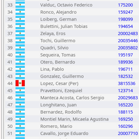
33
Valduc, Octavio Federico
175200
34
Ronco, Alejandro
159247
35
Loiberg, German
198099
36
Bulettini, Julian Tobias
194654
37
Zelaya, Eros
20002483
38
Tochi, Guillermo
20035446
39
Quadri, Silvio
20035802
40
Sequeira, Tomas
195197
41
Otero, Bernardo
189936
42
Lina, Pablo
196711
43
Gonzalez, Guillermo
182532
44
Lopez, Cesar (Per)
3815536
45
Pravettoni, Ezequiel
123714
46
Manteca Acosta, Carlos Sergio
20029683
47
Longhitano, Juan
165220
48
Bernardez, Rodolfo
188115
49
Montiel Marin, Micaela Agustina
169250
50
Romero, Mario
160296
51
Cavallo, Jorge Eduardo
20007710