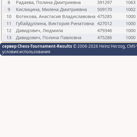
8
Радаева, Полина Дмитриевна
391297
1063
9
Кислицина, Милена Дмитриевна
509170
1002
10
Вотекова, Анастасия Владиславовна
475285
1000
11
Губайдуллина, Виктория Ринатовна
427012
1000
12
Давидович, Людмила
479346
1000
13
Давидович, Полина Павловна
475286
1000
сервер Chess-Tournament-Results
© 2006-2026 Heinz Herzog
, CMS-
условия использования