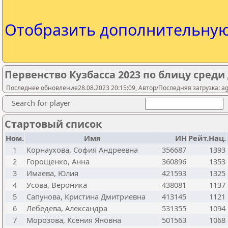
Отобразить дополнительну
Первенство Кузбасса 2023 по блицу среди 
Последнее обновление28.08.2023 20:15:09, Автор/Последняя загрузка: ag
Search for player
Стартовый список
Ном.
Имя
ИН
Рейт.Нац.
1
Корнаухова, София Андреевна
356687
1393
2
Горощенко, Анна
360896
1353
3
Имаева, Юлия
421593
1325
4
Усова, Вероника
438081
1137
5
Сапунова, Кристина Дмитриевна
413145
1121
6
Лебедева, Александра
531355
1094
7
Морозова, Ксения Яновна
501563
1068