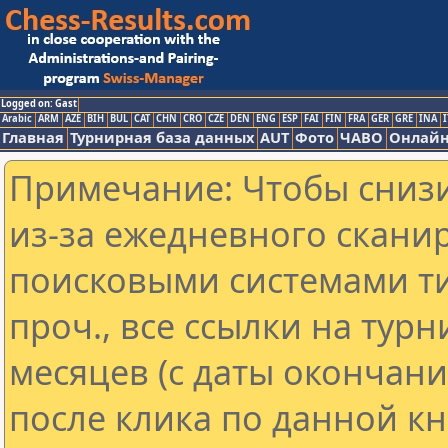
Logged on: Gast
Arabic
ARM
AZE
BIH
BUL
CAT
CHN
CRO
CZE
DEN
ENG
ESP
FAI
FIN
FRA
GER
GRE
INA
I
Главная
Турнирная база данных
AUT
Фото
ЧАВО
Онлайн
Примечание: Чтобы снизи
из-за ежедневного скани
поисковыми системами ти
проч., все ссылки на тур
месяцев (с даты окончан
после клика по данной кн