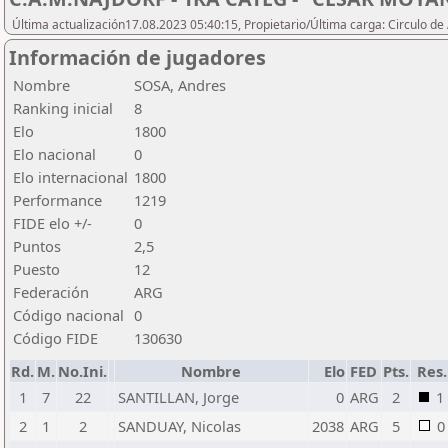
Última actualización17.08.2023 05:40:15, Propietario/Última carga: Circulo de
Información de jugadores
Nombre
SOSA, Andres
Ranking inicial
8
Elo
1800
Elo nacional
0
Elo internacional
1800
Performance
1219
FIDE elo +/-
0
Puntos
2,5
Puesto
12
Federación
ARG
Código nacional
0
Código FIDE
130630
Rd.
M.
No.Ini.
Nombre
Elo
FED
Pts.
Res.
1
7
22
SANTILLAN, Jorge
0
ARG
2
1
2
1
2
SANDUAY, Nicolas
2038
ARG
5
0