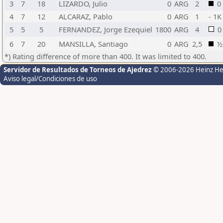
3
7
18
LIZARDO, Julio
0
ARG
2
0
4
7
12
ALCARAZ, Pablo
0
ARG
1
- 1K
5
5
5
FERNANDEZ, Jorge Ezequiel
1800
ARG
4
0
6
7
20
MANSILLA, Santiago
0
ARG
2,5
½
*) Rating difference of more than 400. It was limited to 400.
Servidor de Resultados de Torneos de Ajedrez
© 2006-2026 Heinz H
Aviso legal/Condiciones de uso