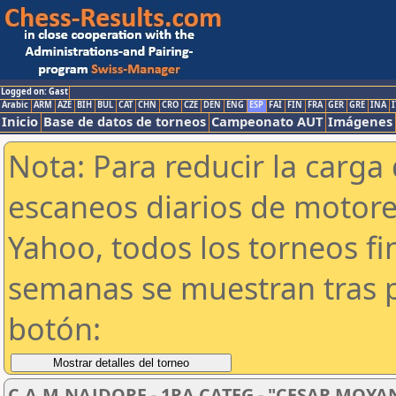
Logged on: Gast
Arabic
ARM
AZE
BIH
BUL
CAT
CHN
CRO
CZE
DEN
ENG
ESP
FAI
FIN
FRA
GER
GRE
INA
I
Inicio
Base de datos de torneos
Campeonato AUT
Imágenes
Nota: Para reducir la carga 
escaneos diarios de motor
Yahoo, todos los torneos f
semanas se muestran tras p
botón:
C.A.M.NAJDORF - 1RA CATEG - "CESAR MOYA