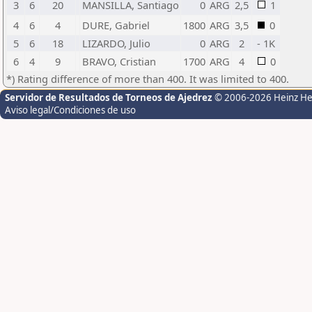
3
6
20
MANSILLA, Santiago
0
ARG
2,5
1
4
6
4
DURE, Gabriel
1800
ARG
3,5
0
5
6
18
LIZARDO, Julio
0
ARG
2
- 1K
6
4
9
BRAVO, Cristian
1700
ARG
4
0
*) Rating difference of more than 400. It was limited to 400.
Servidor de Resultados de Torneos de Ajedrez
© 2006-2026 Heinz H
Aviso legal/Condiciones de uso