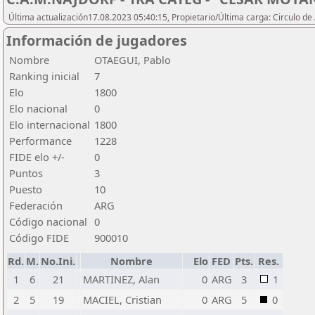
Última actualización17.08.2023 05:40:15, Propietario/Última carga: Circulo de
Información de jugadores
Nombre
OTAEGUI, Pablo
Ranking inicial
7
Elo
1800
Elo nacional
0
Elo internacional
1800
Performance
1228
FIDE elo +/-
0
Puntos
3
Puesto
10
Federación
ARG
Código nacional
0
Código FIDE
900010
Rd.
M.
No.Ini.
Nombre
Elo
FED
Pts.
Res.
1
6
21
MARTINEZ, Alan
0
ARG
3
1
2
5
19
MACIEL, Cristian
0
ARG
5
0