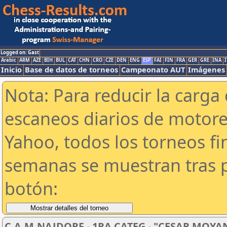
Logged on: Gast
Arabic
ARM
AZE
BIH
BUL
CAT
CHN
CRO
CZE
DEN
ENG
ESP
FAI
FIN
FRA
GER
GRE
INA
I
Inicio
Base de datos de torneos
Campeonato AUT
Imágenes
Nota: Para reducir la carga 
escaneos diarios de motor
Yahoo, todos los torneos f
semanas se muestran tras p
botón:
C.A.M.NAJDORF - 1RA CATEG - "CESAR MOYA