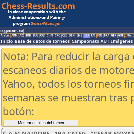
Logged on: Gast
Arabic
ARM
AZE
BIH
BUL
CAT
CHN
CRO
CZE
DEN
ENG
ESP
FAI
FIN
FRA
GER
GRE
INA
I
Inicio
Base de datos de torneos
Campeonato AUT
Imágenes
Nota: Para reducir la carga 
escaneos diarios de motor
Yahoo, todos los torneos f
semanas se muestran tras p
botón:
C.A.M.NAJDORF - 1RA CATEG - "CESAR MOYA