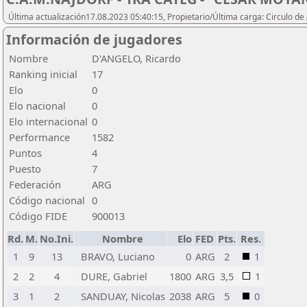
Última actualización17.08.2023 05:40:15, Propietario/Última carga: Circulo de
Información de jugadores
Nombre
D'ANGELO, Ricardo
Ranking inicial
17
Elo
0
Elo nacional
0
Elo internacional
0
Performance
1582
Puntos
4
Puesto
7
Federación
ARG
Código nacional
0
Código FIDE
900013
Rd.
M.
No.Ini.
Nombre
Elo
FED
Pts.
Res.
1
9
13
BRAVO, Luciano
0
ARG
2
1
2
2
4
DURE, Gabriel
1800
ARG
3,5
1
3
1
2
SANDUAY, Nicolas
2038
ARG
5
0