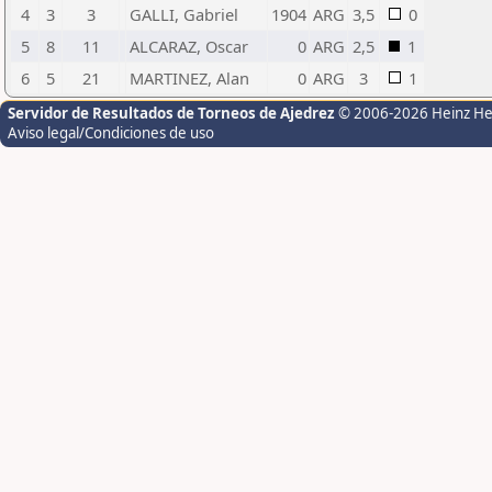
4
3
3
GALLI, Gabriel
1904
ARG
3,5
0
5
8
11
ALCARAZ, Oscar
0
ARG
2,5
1
6
5
21
MARTINEZ, Alan
0
ARG
3
1
Servidor de Resultados de Torneos de Ajedrez
© 2006-2026 Heinz H
Aviso legal/Condiciones de uso