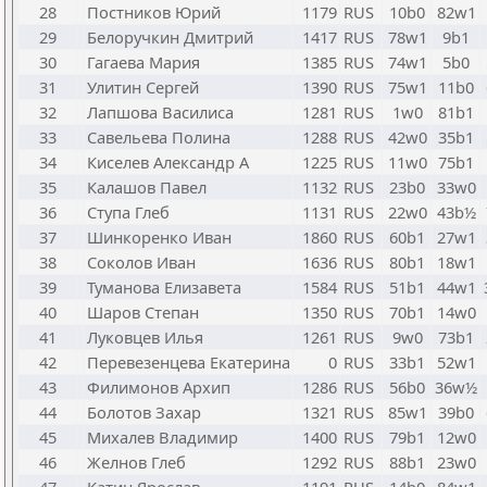
28
Постников Юрий
1179
RUS
10b0
82w1
29
Белоручкин Дмитрий
1417
RUS
78w1
9b1
30
Гагаева Мария
1385
RUS
74w1
5b0
31
Улитин Сергей
1390
RUS
75w1
11b0
32
Лапшова Василиса
1281
RUS
1w0
81b1
33
Савельева Полина
1288
RUS
42w0
35b1
34
Киселев Александр А
1225
RUS
11w0
75b1
35
Калашов Павел
1132
RUS
23b0
33w0
36
Ступа Глеб
1131
RUS
22w0
43b½
37
Шинкоренко Иван
1860
RUS
60b1
27w1
38
Соколов Иван
1636
RUS
80b1
18w1
39
Туманова Елизавета
1584
RUS
51b1
44w1
40
Шаров Степан
1350
RUS
70b1
14w0
41
Луковцев Илья
1261
RUS
9w0
73b1
42
Перевезенцева Екатерина
0
RUS
33b1
52w1
43
Филимонов Архип
1286
RUS
56b0
36w½
44
Болотов Захар
1321
RUS
85w1
39b0
45
Михалев Владимир
1400
RUS
79b1
12w0
46
Желнов Глеб
1292
RUS
88b1
23w0