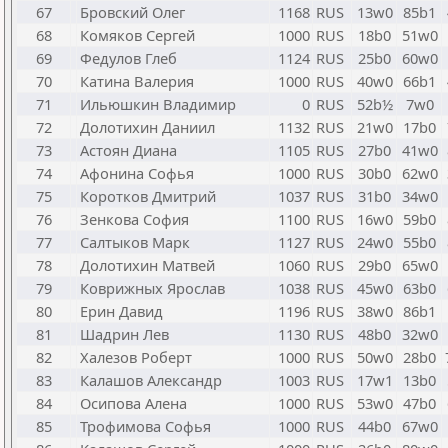
67
Бровский Олег
1168
RUS
13w0
85b1
68
Комяков Сергей
1000
RUS
18b0
51w0
69
Федулов Глеб
1124
RUS
25b0
60w0
70
Катина Валерия
1000
RUS
40w0
66b1
71
Ильюшкин Владимир
0
RUS
52b½
7w0
72
Долотихин Даниил
1132
RUS
21w0
17b0
73
Астоян Диана
1105
RUS
27b0
41w0
74
Афонина Софья
1000
RUS
30b0
62w0
75
Коротков Дмитрий
1037
RUS
31b0
34w0
76
Зенкова София
1100
RUS
16w0
59b0
77
Салтыков Марк
1127
RUS
24w0
55b0
78
Долотихин Матвей
1060
RUS
29b0
65w0
79
Коврижных Ярослав
1038
RUS
45w0
63b0
80
Ерин Давид
1196
RUS
38w0
86b1
81
Шадрин Лев
1130
RUS
48b0
32w0
82
Халезов Роберт
1000
RUS
50w0
28b0
83
Калашов Александр
1003
RUS
17w1
13b0
84
Осипова Алена
1000
RUS
53w0
47b0
85
Трофимова Софья
1000
RUS
44b0
67w0