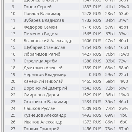
9
Гонов Сергей
1833
RUS
41b1
29w0
10
Павлов Владимир
1578
RUS
28w1
53b0
11
Зубарев Владислав
1732
RUS
34b1
31w1
12
Федоров Семен
1716
RUS
57w1
45b1
13
Пименов Вадим
1565
RUS
67b1
83w1
14
Бычковский Александр
1606
RUS
47w1
40b1
15
Шубарев Станислав
1754
RUS
63w1
16b1
16
Ибрагимов Рагиб
1427
RUS
76b1
15w0
17
Стрелица Артём
1388
RUS
83b0
72w1
18
Дмитриев Алексей
1339
RUS
68w1
38b0
19
Чернигов Владимир
0
RUS
59w1
22b1
20
Канецкий Николай
1465
RUS
58b1
4w0
21
Воронский Дмитрий
1543
RUS
72b1
56w1
22
Смирнова Дарья
1529
RUS
36b1
19w0
23
Скотников Владимир
1534
RUS
35w1
46b1
24
Лашков Руслан
1509
RUS
77b1
2w½
25
Кузнецов Александр
1493
RUS
69w1
1b0
26
Иванов Александр
1373
RUS
86w1
6b0
27
Тонких Григорий
1456
RUS
73w1
37b0