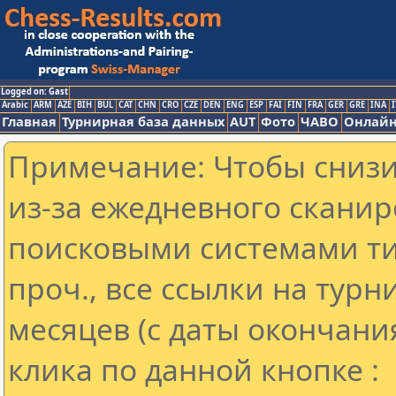
Logged on: Gast
Arabic
ARM
AZE
BIH
BUL
CAT
CHN
CRO
CZE
DEN
ENG
ESP
FAI
FIN
FRA
GER
GRE
INA
I
Главная
Турнирная база данных
AUT
Фото
ЧАВО
Онлайн
Примечание: Чтобы снизит
из-за ежедневного сканир
поисковыми системами ти
проч., все ссылки на тур
месяцев (с даты окончани
клика по данной кнопке :