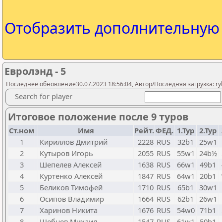
Отобразить дополнительну
Евролэнд - 5
Последнее обновление30.07.2023 18:56:04, Автор/Последняя загрузка: rybi
Search for player
Итоговое положение после 9 туров
Ст.ном
Имя
Рейт.
ФЕД.
1.Тур
2.Тур
1
Кириллов Дмитрий
2228
RUS
32b1
25w1
2
Кутыров Игорь
2055
RUS
55w1
24b½
3
Шепелев Алексей
1638
RUS
66w1
49b1
4
Куртенко Алексей
1847
RUS
64w1
20b1
5
Беликов Тимофей
1710
RUS
65b1
30w1
6
Осипов Владимир
1664
RUS
62b1
26w1
7
Харинов Никита
1676
RUS
54w0
71b1
8
Щебнев Михаил
1547
RUS
61w1
50b1