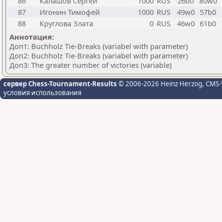
86
Калашов Сергей
1000
RUS
26b0
80w0
87
Игонин Тимофей
1000
RUS
49w0
57b0
88
Круглова Злата
0
RUS
46w0
61b0
Аннотация:
Доп1: Buchholz Tie-Breaks (variabel with parameter)
Доп2: Buchholz Tie-Breaks (variabel with parameter)
Доп3: The greater number of victories (variable)
сервер Chess-Tournament-Results
© 2006-2026 Heinz Herzog
, CMS-
условия использования