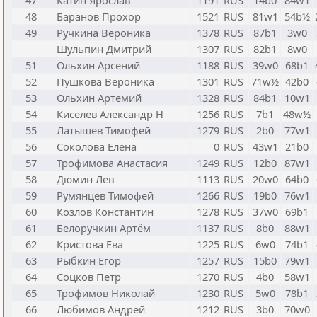
47
Катин Ярослав
1191
RUS
14b0
84w1
48
Баранов Прохор
1521
RUS
81w1
54b½
49
Ручкина Вероника
1378
RUS
87b1
3w0
Шульпин Дмитрий
1307
RUS
82b1
8w0
51
Ольхин Арсений
1188
RUS
39w0
68b1
52
Пушкова Вероника
1301
RUS
71w½
42b0
53
Ольхин Артемий
1328
RUS
84b1
10w1
54
Киселев Александр Н
1256
RUS
7b1
48w½
55
Латышев Тимофей
1279
RUS
2b0
77w1
56
Соколова Елена
0
RUS
43w1
21b0
57
Трофимова Анастасия
1249
RUS
12b0
87w1
58
Дюмин Лев
1113
RUS
20w0
64b0
59
Румянцев Тимофей
1266
RUS
19b0
76w1
60
Козлов Константин
1278
RUS
37w0
69b1
61
Белоручкин Артём
1137
RUS
8b0
88w1
62
Кристова Ева
1225
RUS
6w0
74b1
63
Рыбкин Егор
1257
RUS
15b0
79w1
64
Соцков Петр
1270
RUS
4b0
58w1
65
Трофимов Николай
1230
RUS
5w0
78b1
66
Любимов Андрей
1212
RUS
3b0
70w0