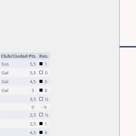
Club/Ciudad
Pts.
Res.
Eus
5,5
1
Gal
5,5
0
Gal
4,5
0
Gal
5
0
3,5
½
0
- ½
2,5
½
2,5
1
4,5
0