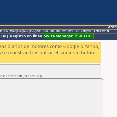
Servert
TA
JPN
MKD
LTU
NED
POL
POR
ROU
RUS
SRB
SVK
SWE
TUR
UKR
VIE
FontSize:11pt
FAQ
Registro en línea
Swiss-Manager
ÖSB
FIDE
aneos diarios de motores como Google o Yahoo,
 se muestran tras pulsar el siguiente botón:
hess Federation (Licence 383)