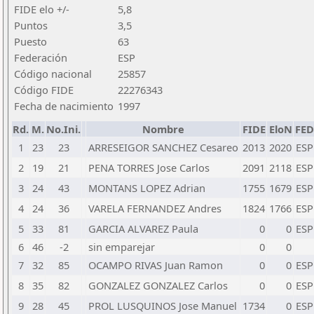
FIDE elo +/-
5,8
Puntos
3,5
Puesto
63
Federación
ESP
Código nacional
25857
Código FIDE
22276343
Fecha de nacimiento
1997
Rd.
M.
No.Ini.
Nombre
FIDE
EloN
FED
1
23
23
ARRESEIGOR SANCHEZ Cesareo
2013
2020
ESP
2
19
21
PENA TORRES Jose Carlos
2091
2118
ESP
3
24
43
MONTANS LOPEZ Adrian
1755
1679
ESP
4
24
36
VARELA FERNANDEZ Andres
1824
1766
ESP
5
33
81
GARCIA ALVAREZ Paula
0
0
ESP
6
46
-2
sin emparejar
0
0
7
32
85
OCAMPO RIVAS Juan Ramon
0
0
ESP
8
35
82
GONZALEZ GONZALEZ Carlos
0
0
ESP
9
28
45
PROL LUSQUINOS Jose Manuel
1734
0
ESP