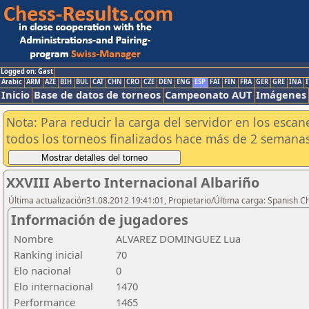
Logged on: Gast
Arabic
ARM
AZE
BIH
BUL
CAT
CHN
CRO
CZE
DEN
ENG
ESP
FAI
FIN
FRA
GER
GRE
INA
I
Inicio
Base de datos de torneos
Campeonato AUT
Imágenes
Nota: Para reducir la carga del servidor en los esc
todos los torneos finalizados hace más de 2 semanas
XXVIII Aberto Internacional Albariño
Última actualización31.08.2012 19:41:01, Propietario/Última carga: Spanish C
Información de jugadores
Nombre
ALVAREZ DOMINGUEZ Lua
Ranking inicial
70
Elo nacional
0
Elo internacional
1470
Performance
1465