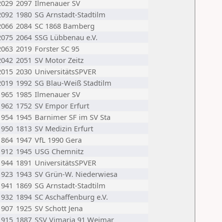
2029
2097
Ilmenauer SV
2092
1980
SG Arnstadt-Stadtilm
2066
2084
SC 1868 Bamberg
2075
2064
SSG Lübbenau e.V.
2063
2019
Forster SC 95
2042
2051
SV Motor Zeitz
2015
2030
UniversitätsSPVER
2019
1992
SG Blau-Weiß Stadtilm
1965
1985
Ilmenauer SV
1962
1752
SV Empor Erfurt
1954
1945
Barnimer SF im SV Sta
1950
1813
SV Medizin Erfurt
1864
1947
VfL 1990 Gera
1912
1945
USG Chemnitz
1944
1891
UniversitätsSPVER
1923
1943
SV Grün-W. Niederwiesa
1941
1869
SG Arnstadt-Stadtilm
1932
1894
SC Aschaffenburg e.V.
1907
1925
SV Schott Jena
1915
1887
SSV Vimaria 91 Weimar