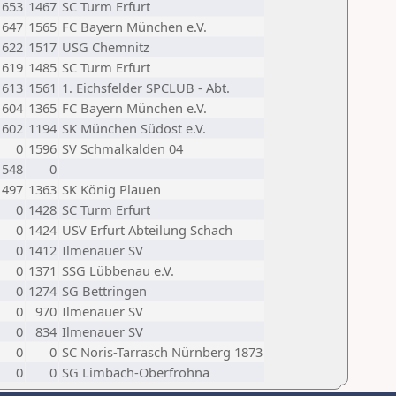
1653
1467
SC Turm Erfurt
1647
1565
FC Bayern München e.V.
1622
1517
USG Chemnitz
1619
1485
SC Turm Erfurt
1613
1561
1. Eichsfelder SPCLUB - Abt.
1604
1365
FC Bayern München e.V.
1602
1194
SK München Südost e.V.
0
1596
SV Schmalkalden 04
1548
0
1497
1363
SK König Plauen
0
1428
SC Turm Erfurt
0
1424
USV Erfurt Abteilung Schach
0
1412
Ilmenauer SV
0
1371
SSG Lübbenau e.V.
0
1274
SG Bettringen
0
970
Ilmenauer SV
0
834
Ilmenauer SV
0
0
SC Noris-Tarrasch Nürnberg 1873
0
0
SG Limbach-Oberfrohna