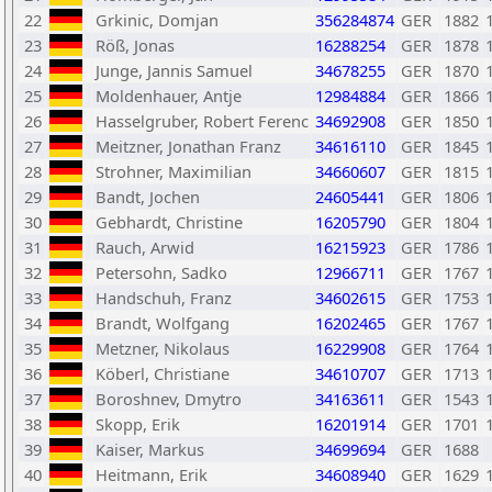
22
Grkinic, Domjan
356284874
GER
1882
23
Röß, Jonas
16288254
GER
1878
24
Junge, Jannis Samuel
34678255
GER
1870
25
Moldenhauer, Antje
12984884
GER
1866
26
Hasselgruber, Robert Ferenc
34692908
GER
1850
27
Meitzner, Jonathan Franz
34616110
GER
1845
28
Strohner, Maximilian
34660607
GER
1815
29
Bandt, Jochen
24605441
GER
1806
30
Gebhardt, Christine
16205790
GER
1804
31
Rauch, Arwid
16215923
GER
1786
32
Petersohn, Sadko
12966711
GER
1767
33
Handschuh, Franz
34602615
GER
1753
34
Brandt, Wolfgang
16202465
GER
1767
35
Metzner, Nikolaus
16229908
GER
1764
36
Köberl, Christiane
34610707
GER
1713
37
Boroshnev, Dmytro
34163611
GER
1543
38
Skopp, Erik
16201914
GER
1701
39
Kaiser, Markus
34699694
GER
1688
40
Heitmann, Erik
34608940
GER
1629