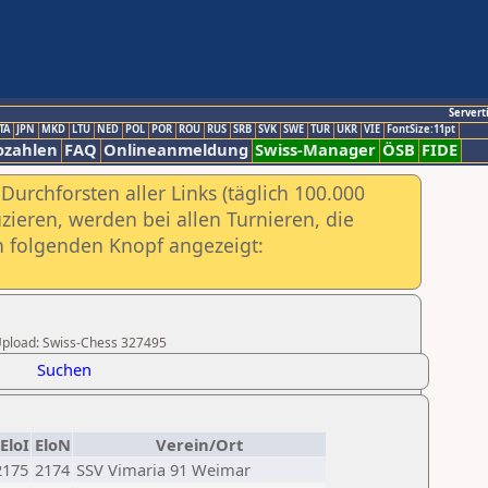
Servert
TA
JPN
MKD
LTU
NED
POL
POR
ROU
RUS
SRB
SVK
SWE
TUR
UKR
VIE
FontSize:11pt
ozahlen
FAQ
Onlineanmeldung
Swiss-Manager
ÖSB
FIDE
urchforsten aller Links (täglich 100.000
ieren, werden bei allen Turnieren, die
ch folgenden Knopf angezeigt:
r Upload: Swiss-Chess 327495
Suchen
EloI
EloN
Verein/Ort
2175
2174
SSV Vimaria 91 Weimar