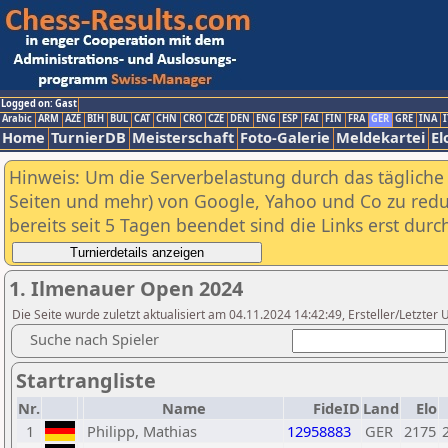
Logged on: Gast
Arabic
ARM
AZE
BIH
BUL
CAT
CHN
CRO
CZE
DEN
ENG
ESP
FAI
FIN
FRA
GER
GRE
INA
I
Home
TurnierDB
Meisterschaft
Foto-Galerie
Meldekartei
El
Hinweis: Um die Serverbelastung durch das tägliche D
Seiten und mehr) von Google, Yahoo und Co zu reduz
bereits seit 5 Tagen beendet sind die Links erst dur
1. Ilmenauer Open 2024
Die Seite wurde zuletzt aktualisiert am 04.11.2024 14:42:49, Ersteller/Letzte
Suche nach Spieler
Startrangliste
Nr.
Name
FideID
Land
Elo
1
Philipp, Mathias
12958883
GER
2175