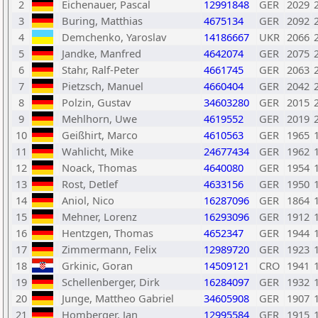
2
Eichenauer, Pascal
12991848
GER
2029
3
Buring, Matthias
4675134
GER
2092
4
Demchenko, Yaroslav
14186667
UKR
2066
5
Jandke, Manfred
4642074
GER
2075
6
Stahr, Ralf-Peter
4661745
GER
2063
7
Pietzsch, Manuel
4660404
GER
2042
8
Polzin, Gustav
34603280
GER
2015
9
Mehlhorn, Uwe
4619552
GER
2019
10
Geißhirt, Marco
4610563
GER
1965
11
Wahlicht, Mike
24677434
GER
1962
12
Noack, Thomas
4640080
GER
1954
13
Rost, Detlef
4633156
GER
1950
14
Aniol, Nico
16287096
GER
1864
15
Mehner, Lorenz
16293096
GER
1912
16
Hentzgen, Thomas
4652347
GER
1944
17
Zimmermann, Felix
12989720
GER
1923
18
Grkinic, Goran
14509121
CRO
1941
19
Schellenberger, Dirk
16284097
GER
1932
20
Junge, Mattheo Gabriel
34605908
GER
1907
21
Homberger, Jan
12995584
GER
1915