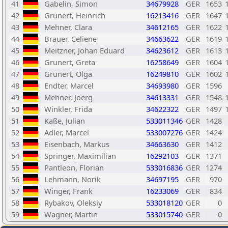
41
Gabelin, Simon
34679928
GER
1653
42
Grunert, Heinrich
16213416
GER
1647
43
Mehner, Clara
34612165
GER
1622
44
Brauer, Celiene
34663622
GER
1619
45
Meitzner, Johan Eduard
34623612
GER
1613
46
Grunert, Greta
16258649
GER
1604
47
Grunert, Olga
16249810
GER
1602
48
Endter, Marcel
34693980
GER
1596
49
Mehner, Joerg
34613331
GER
1548
50
Winkler, Frida
34622322
GER
1497
51
Kaße, Julian
533011346
GER
1428
52
Adler, Marcel
533007276
GER
1424
53
Eisenbach, Markus
34663630
GER
1412
54
Springer, Maximilian
16292103
GER
1371
55
Pantleon, Florian
533016836
GER
1274
56
Lehmann, Norik
34697195
GER
970
57
Winger, Frank
16233069
GER
834
58
Rybakov, Oleksiy
533018120
GER
0
59
Wagner, Martin
533015740
GER
0