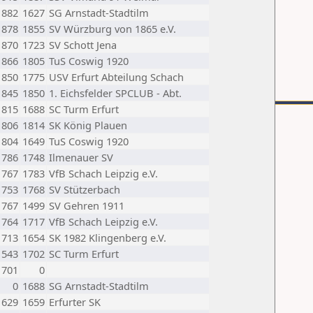
1882
1627
SG Arnstadt-Stadtilm
1878
1855
SV Würzburg von 1865 e.V.
1870
1723
SV Schott Jena
1866
1805
TuS Coswig 1920
1850
1775
USV Erfurt Abteilung Schach
1845
1850
1. Eichsfelder SPCLUB - Abt.
1815
1688
SC Turm Erfurt
1806
1814
SK König Plauen
1804
1649
TuS Coswig 1920
1786
1748
Ilmenauer SV
1767
1783
VfB Schach Leipzig e.V.
1753
1768
SV Stützerbach
1767
1499
SV Gehren 1911
1764
1717
VfB Schach Leipzig e.V.
1713
1654
SK 1982 Klingenberg e.V.
1543
1702
SC Turm Erfurt
1701
0
0
1688
SG Arnstadt-Stadtilm
1629
1659
Erfurter SK