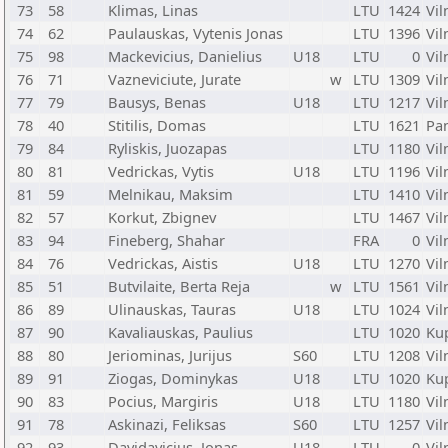
73
58
Klimas, Linas
LTU
1424
Vil
74
62
Paulauskas, Vytenis Jonas
LTU
1396
Vil
75
98
Mackevicius, Danielius
U18
LTU
0
Vil
76
71
Vazneviciute, Jurate
w
LTU
1309
Vil
77
79
Bausys, Benas
U18
LTU
1217
Vil
78
40
Stitilis, Domas
LTU
1621
Pa
79
84
Ryliskis, Juozapas
LTU
1180
Vil
80
81
Vedrickas, Vytis
U18
LTU
1196
Vil
81
59
Melnikau, Maksim
LTU
1410
Vil
82
57
Korkut, Zbignev
LTU
1467
Vil
83
94
Fineberg, Shahar
FRA
0
Vil
84
76
Vedrickas, Aistis
U18
LTU
1270
Vil
85
51
Butvilaite, Berta Reja
w
LTU
1561
Vil
86
89
Ulinauskas, Tauras
U18
LTU
1024
Vil
87
90
Kavaliauskas, Paulius
LTU
1020
Kup
88
80
Jeriominas, Jurijus
S60
LTU
1208
Vil
89
91
Ziogas, Dominykas
U18
LTU
1020
Kup
90
83
Pocius, Margiris
U18
LTU
1180
Vil
91
78
Askinazi, Feliksas
S60
LTU
1257
Vil
92
93
Davidavicius, Jonas
U18
LTU
0
Vil