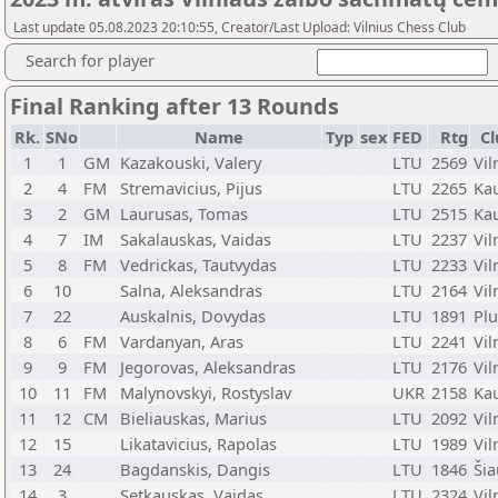
Last update 05.08.2023 20:10:55, Creator/Last Upload: Vilnius Chess Club
Search for player
Final Ranking after 13 Rounds
Rk.
SNo
Name
Typ
sex
FED
Rtg
Cl
1
1
GM
Kazakouski, Valery
LTU
2569
Vil
2
4
FM
Stremavicius, Pijus
LTU
2265
Ka
3
2
GM
Laurusas, Tomas
LTU
2515
Ka
4
7
IM
Sakalauskas, Vaidas
LTU
2237
Vil
5
8
FM
Vedrickas, Tautvydas
LTU
2233
Vil
6
10
Salna, Aleksandras
LTU
2164
Vil
7
22
Auskalnis, Dovydas
LTU
1891
Pl
8
6
FM
Vardanyan, Aras
LTU
2241
Vil
9
9
FM
Jegorovas, Aleksandras
LTU
2176
Vil
10
11
FM
Malynovskyi, Rostyslav
UKR
2158
Ka
11
12
CM
Bieliauskas, Marius
LTU
2092
Vil
12
15
Likatavicius, Rapolas
LTU
1989
Vil
13
24
Bagdanskis, Dangis
LTU
1846
Šia
14
3
Setkauskas, Vaidas
LTU
2324
Vil