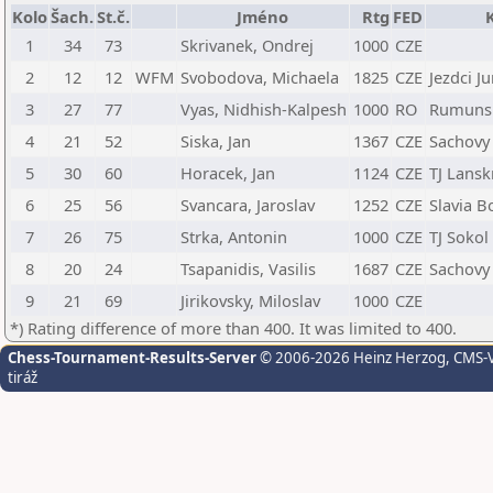
Kolo
Šach.
St.č.
Jméno
Rtg
FED
1
34
73
Skrivanek, Ondrej
1000
CZE
2
12
12
WFM
Svobodova, Michaela
1825
CZE
Jezdci J
3
27
77
Vyas, Nidhish-Kalpesh
1000
RO
Rumuns
4
21
52
Siska, Jan
1367
CZE
Sachovy
5
30
60
Horacek, Jan
1124
CZE
TJ Lans
6
25
56
Svancara, Jaroslav
1252
CZE
Slavia B
7
26
75
Strka, Antonin
1000
CZE
TJ Soko
8
20
24
Tsapanidis, Vasilis
1687
CZE
Sachovy 
9
21
69
Jirikovsky, Miloslav
1000
CZE
*) Rating difference of more than 400. It was limited to 400.
Chess-Tournament-Results-Server
© 2006-2026 Heinz Herzog
, CMS-
tiráž