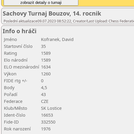
Sachovy Turnaj Bouzov, 14. rocnik
Poslední aktualizace09.07.2023 08:52:22, Creator/Last Upload: Chess Federati
Info o hráči
Jméno
Kofranek, David
Startovní číslo
35
Rating
1589
Elo národní
1589
ELO mezinárodní
1634
Výkon
1260
FIDE rtg +/-
0
Body
4,5
Pořadí
43
Federace
CZE
Klub/Město
SK Lostice
Ident-číslo
16653
Fide-ID
332550
Rok narození
1976