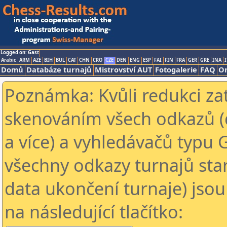
Logged on: Gast
Arabic
ARM
AZE
BIH
BUL
CAT
CHN
CRO
CZE
DEN
ENG
ESP
FAI
FIN
FRA
GER
GRE
INA
I
Domů
Databáze turnajů
Mistrovství AUT
Fotogalerie
FAQ
On
Poznámka: Kvůli redukci za
skenováním všech odkazů (
a více) a vyhledávačů typu 
všechny odkazy turnajů star
data ukončení turnaje) jsou
na následující tlačítko: