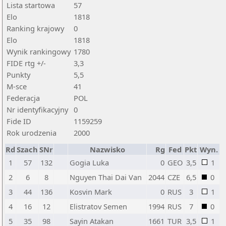
Lista startowa
57
Elo
1818
Ranking krajowy
0
Elo
1818
Wynik rankingowy
1780
FIDE rtg +/-
3,3
Punkty
5,5
M-sce
41
Federacja
POL
Nr identyfikacyjny
0
Fide ID
1159259
Rok urodzenia
2000
Rd
Szach
SNr
Nazwisko
Rg
Fed
Pkt
Wyn.
1
57
132
Gogia Luka
0
GEO
3,5
1
2
6
8
Nguyen Thai Dai Van
2044
CZE
6,5
0
3
44
136
Kosvin Mark
0
RUS
3
1
4
16
12
Elistratov Semen
1994
RUS
7
0
5
35
98
Sayin Atakan
1661
TUR
3,5
1