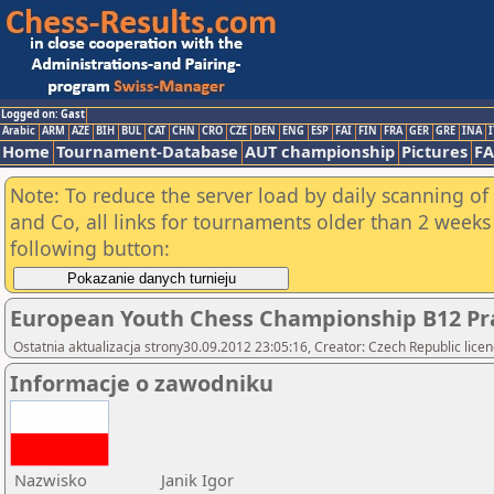
Logged on: Gast
Arabic
ARM
AZE
BIH
BUL
CAT
CHN
CRO
CZE
DEN
ENG
ESP
FAI
FIN
FRA
GER
GRE
INA
I
Home
Tournament-Database
AUT championship
Pictures
F
Note: To reduce the server load by daily scanning of 
and Co, all links for tournaments older than 2 weeks 
following button:
European Youth Chess Championship B12 Pra
Ostatnia aktualizacja strony30.09.2012 23:05:16, Creator: Czech Republic lice
Informacje o zawodniku
Nazwisko
Janik Igor