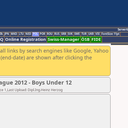
Servert
TA
JPN
MKD
LTU
NED
POL
POR
ROU
RUS
SRB
SVK
SWE
TUR
UKR
VIE
FontSize:11pt
AQ
Online Registration
Swiss-Manager
ÖSB
FIDE
all links by search engines like Google, Yahoo
(end-date) are shown after clicking the
gue 2012 - Boys Under 12
nce 1,Last Upload: Dipl.Ing.Heinz Herzog