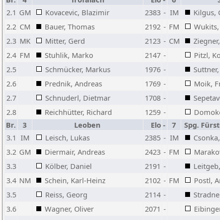
2.1
GM
Kovacevic, Blazimir
2383
-
IM
Kilgus,
2.2
CM
Bauer, Thomas
2192
-
FM
Wukits,
2.3
MK
Mitter, Gerd
2123
-
CM
Ziegner
2.4
FM
Stuhlik, Marko
2147
-
Pitzl, 
2.5
Schmücker, Markus
1976
-
Suttner,
2.6
Prednik, Andreas
1769
-
Moik, F
2.7
Schnuderl, Dietmar
1708
-
Sepetav
2.8
Reichhütter, Richard
1259
-
Domoko
Br.
3
Leoben
Elo
-
7
Spg. Fürs
3.1
IM
Leisch, Lukas
2385
-
IM
Csonka, 
3.2
GM
Diermair, Andreas
2423
-
FM
Marakov
3.3
Kölber, Daniel
2191
-
Leitgeb,
3.4
NM
Schein, Karl-Heinz
2102
-
FM
Postl, 
3.5
Reiss, Georg
2114
-
Stradner
3.6
Wagner, Oliver
2071
-
Eibinge