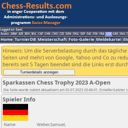
Logged on: Gast
Arabic
ARM
AZE
BIH
BUL
CAT
CHN
CRO
CZE
DEN
ENG
ESP
FAI
FIN
FRA
GER
GRE
INA
I
Home
TurnierDB
Meisterschaft
Foto-Galerie
Meldekartei
El
Hinweis: Um die Serverbelastung durch das tägliche D
Seiten und mehr) von Google, Yahoo und Co zu reduz
bereits seit 5 Tagen beendet sind die Links erst dur
Sparkassen Chess Trophy 2023 A-Open
Die Seite wurde zuletzt aktualisiert am 02.07.2023 20:46:01, Ersteller/Letzte
Spieler Info
Name
Weber,Samuel,