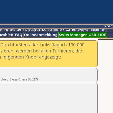
Servert
TA
JPN
MKD
LTU
NED
POL
POR
ROU
RUS
SRB
SVK
SWE
TUR
UKR
VIE
FontSize:11pt
ozahlen
FAQ
Onlineanmeldung
Swiss-Manager
ÖSB
FIDE
urchforsten aller Links (täglich 100.000
ieren, werden bei allen Turnieren, die
ch folgenden Knopf angezeigt:
r Upload: Swiss-Chess 325279