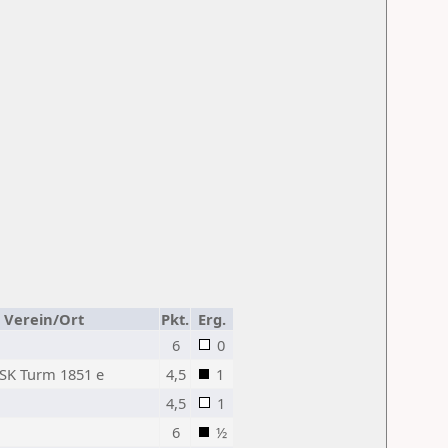
Verein/Ort
Pkt.
Erg.
6
0
 SK Turm 1851 e
4,5
1
4,5
1
6
½