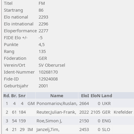
Titel
FM
Startrang
86
Elo national
2293
Elo intnational
2296
Eloperformance
2277
FIDE Elo +/-
-5
Punkte
4,5
Rang
135
Föderation
GER
Verein/Ort
SV Oberursel
Ident-Nummer
10268170
Fide-ID
12924008
Geburtsjahr
2001
Rd.
Br.
Snr
Name
EloI
EloN
Land
1
4
4
GM
Ponomariov,Ruslan,
2664
0
UKR
2
61
184
Reuter,Julian-Frank,
2022
2105
GER
Krefelder
3
54
159
Roe,Simon J,
2150
0
ENG
4
21
29
IM
Janzelj,Tim,
2453
0
SLO