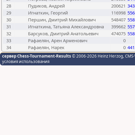
28
Пудиков, Андрей
200621
343
29
Игнаткин, Георгий
116998
556
30
Першин, Дмитрий Михайлович
548407
558
31
Игнаткина, Татьяна Александровна
399662
557
32
Барсуков, Дмитрий Анатольевич
474075
558
33
Рафаелян, Арен Арменович
0
34
Рафаелян, Нарек
0
441
сервер Chess-Tournament-Results
© 2006-2026 Heinz Herzog
, CMS-
условия использования