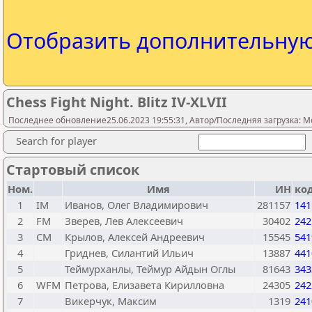
Отобразить дополнительну
Chess Fight Night. Blitz IV-XLVII
Последнее обновление25.06.2023 19:55:31, Автор/Последняя загрузка: Mo
Search for player
Стартовый список
Ном.
Имя
ИН
код
1
IM
Иванов, Олег Владимирович
281157
141
2
FM
Зверев, Лев Алексеевич
30402
242
3
CM
Крылов, Алексей Андреевич
15545
541
4
Гриднев, Силантий Ильич
13887
441
5
Теймурханлы, Теймур Айдын Оглы
81643
343
6
WFM
Петрова, Елизавета Кирилловна
24305
242
7
Викерчук, Максим
1319
241