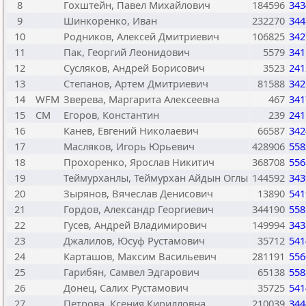
8
Гохштейн, Павел Михайлович
184596
343
9
Шинкоренко, Иван
232270
344
10
Родников, Алексей Дмитриевич
106825
342
11
Пак, Георгий Леонидович
5579
341
12
Сусляков, Андрей Борисович
3523
241
13
Степанов, Артем Дмитриевич
81588
342
14
WFM
Зверева, Маргарита Алексеевна
467
341
15
CM
Егоров, Константин
239
241
16
Канев, Евгений Николаевич
66587
342
17
Масляков, Игорь Юрьевич
428906
558
18
Прохоренко, Ярослав Никитич
368708
556
19
Теймурханлы, Теймурхан Айдын Оглы
144592
343
20
Зырянов, Вячеслав Денисович
13890
541
21
Гордов, Александр Георгиевич
344190
558
22
Гусев, Андрей Владимирович
149994
343
23
Джалилов, Юсуф Рустамович
35712
541
24
Карташов, Максим Васильевич
281191
556
25
Гарибян, Самвел Эдгарович
65138
558
26
Донец, Салих Рустамович
35725
541
27
Петрова, Ксения Кирилловна
210039
344