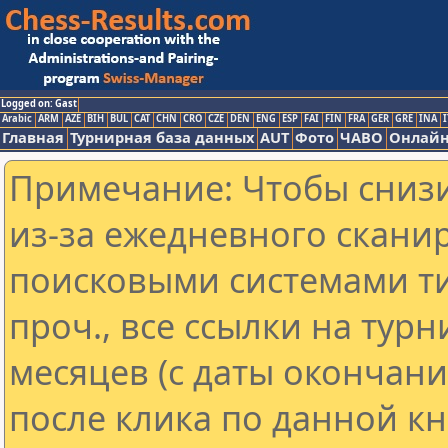
Logged on: Gast
Arabic
ARM
AZE
BIH
BUL
CAT
CHN
CRO
CZE
DEN
ENG
ESP
FAI
FIN
FRA
GER
GRE
INA
I
Главная
Турнирная база данных
AUT
Фото
ЧАВО
Онлайн
Примечание: Чтобы снизи
из-за ежедневного скани
поисковыми системами ти
проч., все ссылки на тур
месяцев (с даты окончан
после клика по данной кн