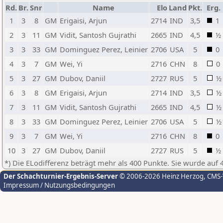
Rd.
Br.
Snr
Name
Elo
Land
Pkt.
Erg.
1
3
8
GM
Erigaisi, Arjun
2714
IND
3,5
1
2
3
11
GM
Vidit, Santosh Gujrathi
2665
IND
4,5
½
3
3
33
GM
Dominguez Perez, Leinier
2706
USA
5
0
4
3
7
GM
Wei, Yi
2716
CHN
8
0
5
3
27
GM
Dubov, Daniil
2727
RUS
5
½
6
3
8
GM
Erigaisi, Arjun
2714
IND
3,5
½
7
3
11
GM
Vidit, Santosh Gujrathi
2665
IND
4,5
½
8
3
33
GM
Dominguez Perez, Leinier
2706
USA
5
½
9
3
7
GM
Wei, Yi
2716
CHN
8
0
10
3
27
GM
Dubov, Daniil
2727
RUS
5
½
*) Die ELodifferenz beträgt mehr als 400 Punkte. Sie wurde auf 
Der Schachturnier-Ergebnis-Server
© 2006-2026 Heinz Herzog
, CMS
Impressum / Nutzungsbedingungen