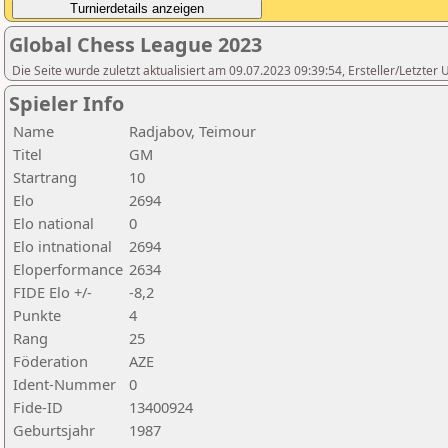
Global Chess League 2023
Die Seite wurde zuletzt aktualisiert am 09.07.2023 09:39:54, Ersteller/Letzte
Spieler Info
Name
Radjabov, Teimour
Titel
GM
Startrang
10
Elo
2694
Elo national
0
Elo intnational
2694
Eloperformance
2634
FIDE Elo +/-
-8,2
Punkte
4
Rang
25
Föderation
AZE
Ident-Nummer
0
Fide-ID
13400924
Geburtsjahr
1987