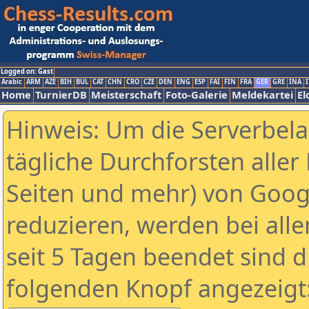
Logged on: Gast
Arabic
ARM
AZE
BIH
BUL
CAT
CHN
CRO
CZE
DEN
ENG
ESP
FAI
FIN
FRA
GER
GRE
INA
I
Home
TurnierDB
Meisterschaft
Foto-Galerie
Meldekartei
El
Hinweis: Um die Serverbel
tägliche Durchforsten aller 
Seiten und mehr) von Goog
reduzieren, werden bei alle
seit 5 Tagen beendet sind d
folgenden Knopf angezeigt