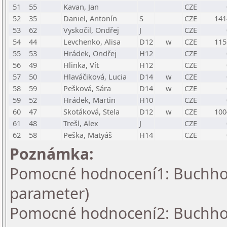
51
55
Kavan, Jan
CZE
52
35
Daniel, Antonín
S
CZE
141
53
62
Vyskočil, Ondřej
J
CZE
54
44
Levchenko, Alisa
D12
w
CZE
115
55
53
Hrádek, Ondřej
H12
CZE
56
49
Hlinka, Vít
H12
CZE
57
50
Hlaváčiková, Lucia
D14
w
CZE
58
59
Pešková, Sára
D14
w
CZE
59
52
Hrádek, Martin
H10
CZE
60
47
Skotáková, Stela
D12
w
CZE
100
61
48
Trešl, Alex
J
CZE
62
58
Peška, Matyáš
H14
CZE
Poznámka:
Pomocné hodnocení1: Buchholz
parameter)
Pomocné hodnocení2: Buchholz