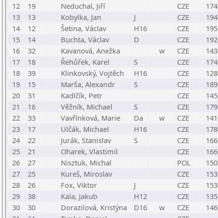
12
19
Neduchal, Jiří
CZE
174
13
13
Kobylka, Jan
J
CZE
194
14
12
Šetina, Václav
H16
CZE
195
15
14
Buchta, Václav
D
CZE
192
16
32
Kavanová, Anežka
w
CZE
143
17
18
Řehůřek, Karel
S
CZE
174
18
39
Klinkovský, Vojtěch
H16
CZE
128
19
15
Marša, Alexandr
S
CZE
189
20
31
Kadlčík, Petr
CZE
145
21
16
Věžník, Michael
S
CZE
179
22
33
Vavřínková, Marie
Da
w
CZE
141
23
17
Ulčák, Michael
H16
CZE
178
24
22
Jurák, Stanislav
S
CZE
166
25
21
Oharek, Vlastimil
CZE
166
26
27
Nisztuk, Michal
POL
150
27
25
Kureš, Miroslav
CZE
153
28
26
Fox, Viktor
J
CZE
153
29
38
Kala, Jakub
H12
CZE
135
30
30
Dorazilová, Kristýna
D16
w
CZE
146