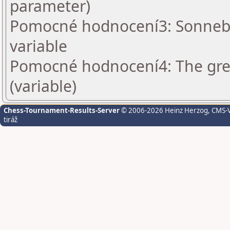
parameter)
Pomocné hodnocení3: Sonnebo
variable
Pomocné hodnocení4: The grea
(variable)
Chess-Tournament-Results-Server
© 2006-2026 Heinz Herzog
, CMS-
tiráž