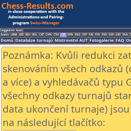
Logged on: Gast
Arabic
ARM
AZE
BIH
BUL
CAT
CHN
CRO
CZE
DEN
ENG
ESP
FAI
FIN
FRA
GER
GRE
INA
I
Domů
Databáze turnajů
Mistrovství AUT
Fotogalerie
FAQ
On
Poznámka: Kvůli redukci za
skenováním všech odkazů (
a více) a vyhledávačů typu 
všechny odkazy turnajů star
data ukončení turnaje) jsou
na následující tlačítko: