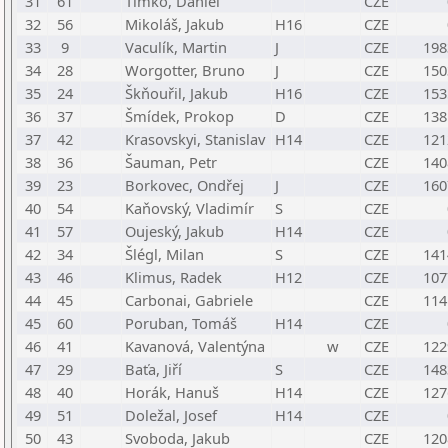
31
61
Timko, Daniel
CZE
32
56
Mikoláš, Jakub
H16
CZE
33
9
Vaculík, Martin
J
CZE
198
34
28
Worgotter, Bruno
J
CZE
150
35
24
Škňouřil, Jakub
H16
CZE
153
36
37
Šmídek, Prokop
D
CZE
138
37
42
Krasovskyi, Stanislav
H14
CZE
121
38
36
Šauman, Petr
CZE
140
39
23
Borkovec, Ondřej
J
CZE
160
40
54
Kaňovský, Vladimír
S
CZE
41
57
Oujeský, Jakub
H14
CZE
42
34
Šlégl, Milan
S
CZE
141
43
46
Klimus, Radek
H12
CZE
107
44
45
Carbonai, Gabriele
CZE
114
45
60
Poruban, Tomáš
H14
CZE
46
41
Kavanová, Valentýna
w
CZE
122
47
29
Baťa, Jiří
S
CZE
148
48
40
Horák, Hanuš
H14
CZE
127
49
51
Doležal, Josef
H14
CZE
50
43
Svoboda, Jakub
CZE
120