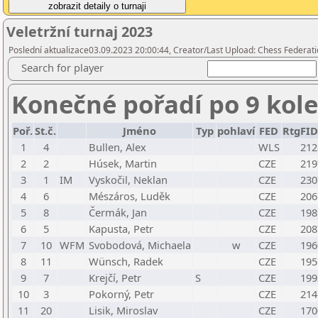
Veletržní turnaj 2023
Poslední aktualizace03.09.2023 20:00:44, Creator/Last Upload: Chess Federati
Search for player
Konečné pořadí po 9 kol
Poř.
St.č.
Jméno
Typ
pohlaví
FED
RtgFID
1
4
Bullen, Alex
WLS
212
2
2
Húsek, Martin
CZE
219
3
1
IM
Vyskočil, Neklan
CZE
230
4
6
Mészáros, Luděk
CZE
206
5
8
Čermák, Jan
CZE
198
6
5
Kapusta, Petr
CZE
208
7
10
WFM
Svobodová, Michaela
w
CZE
196
8
11
Wünsch, Radek
CZE
195
9
7
Krejčí, Petr
S
CZE
199
10
3
Pokorný, Petr
CZE
214
11
20
Lisik, Miroslav
CZE
170