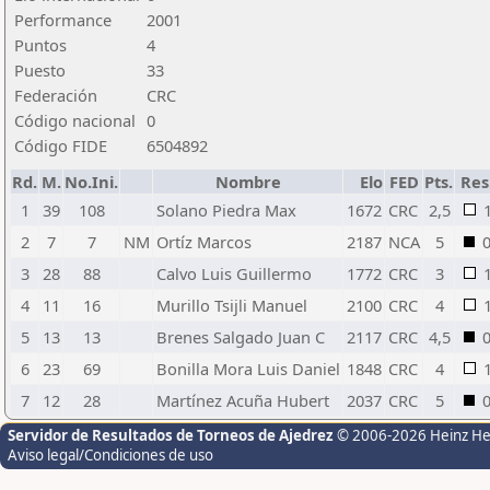
Performance
2001
Puntos
4
Puesto
33
Federación
CRC
Código nacional
0
Código FIDE
6504892
Rd.
M.
No.Ini.
Nombre
Elo
FED
Pts.
Res
1
39
108
Solano Piedra Max
1672
CRC
2,5
2
7
7
NM
Ortíz Marcos
2187
NCA
5
3
28
88
Calvo Luis Guillermo
1772
CRC
3
4
11
16
Murillo Tsijli Manuel
2100
CRC
4
5
13
13
Brenes Salgado Juan C
2117
CRC
4,5
6
23
69
Bonilla Mora Luis Daniel
1848
CRC
4
7
12
28
Martínez Acuña Hubert
2037
CRC
5
Servidor de Resultados de Torneos de Ajedrez
© 2006-2026 Heinz H
Aviso legal/Condiciones de uso