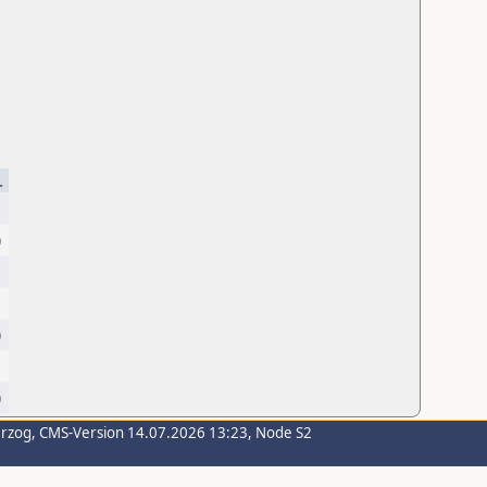
.
1
0
1
1
0
1
0
erzog
, CMS-Version 14.07.2026 13:23, Node S2