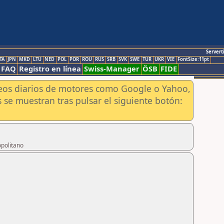
Servert
TA
JPN
MKD
LTU
NED
POL
POR
ROU
RUS
SRB
SVK
SWE
TUR
UKR
VIE
FontSize:11pt
FAQ
Registro en línea
Swiss-Manager
ÖSB
FIDE
aneos diarios de motores como Google o Yahoo,
 se muestran tras pulsar el siguiente botón:
opolitano