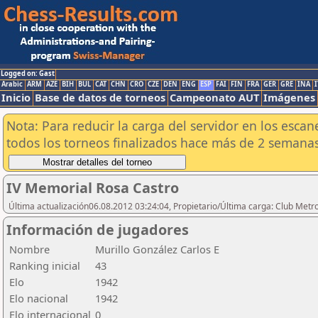
Logged on: Gast
Arabic
ARM
AZE
BIH
BUL
CAT
CHN
CRO
CZE
DEN
ENG
ESP
FAI
FIN
FRA
GER
GRE
INA
I
Inicio
Base de datos de torneos
Campeonato AUT
Imágenes
Nota: Para reducir la carga del servidor en los esc
todos los torneos finalizados hace más de 2 semanas
IV Memorial Rosa Castro
Última actualización06.08.2012 03:24:04, Propietario/Última carga: Club Metr
Información de jugadores
Nombre
Murillo González Carlos E
Ranking inicial
43
Elo
1942
Elo nacional
1942
Elo internacional
0