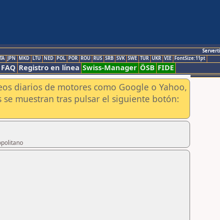
Servert
TA
JPN
MKD
LTU
NED
POL
POR
ROU
RUS
SRB
SVK
SWE
TUR
UKR
VIE
FontSize:11pt
FAQ
Registro en línea
Swiss-Manager
ÖSB
FIDE
aneos diarios de motores como Google o Yahoo,
 se muestran tras pulsar el siguiente botón:
opolitano