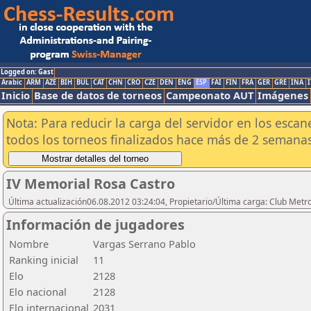
Logged on: Gast
Arabic
ARM
AZE
BIH
BUL
CAT
CHN
CRO
CZE
DEN
ENG
ESP
FAI
FIN
FRA
GER
GRE
INA
I
Inicio
Base de datos de torneos
Campeonato AUT
Imágenes
Nota: Para reducir la carga del servidor en los esc
todos los torneos finalizados hace más de 2 semanas
IV Memorial Rosa Castro
Última actualización06.08.2012 03:24:04, Propietario/Última carga: Club Metr
Información de jugadores
Nombre
Vargas Serrano Pablo
Ranking inicial
11
Elo
2128
Elo nacional
2128
Elo internacional
2031