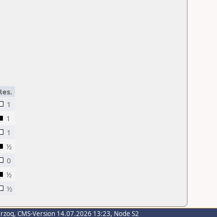
Res.
1
1
1
½
0
½
½
erzog
, CMS-Version 14.07.2026 13:23, Node S2