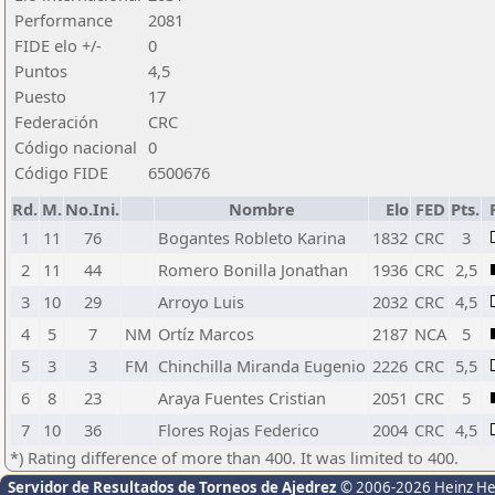
Performance
2081
FIDE elo +/-
0
Puntos
4,5
Puesto
17
Federación
CRC
Código nacional
0
Código FIDE
6500676
Rd.
M.
No.Ini.
Nombre
Elo
FED
Pts.
1
11
76
Bogantes Robleto Karina
1832
CRC
3
2
11
44
Romero Bonilla Jonathan
1936
CRC
2,5
3
10
29
Arroyo Luis
2032
CRC
4,5
4
5
7
NM
Ortíz Marcos
2187
NCA
5
5
3
3
FM
Chinchilla Miranda Eugenio
2226
CRC
5,5
6
8
23
Araya Fuentes Cristian
2051
CRC
5
7
10
36
Flores Rojas Federico
2004
CRC
4,5
*) Rating difference of more than 400. It was limited to 400.
Servidor de Resultados de Torneos de Ajedrez
© 2006-2026 Heinz H