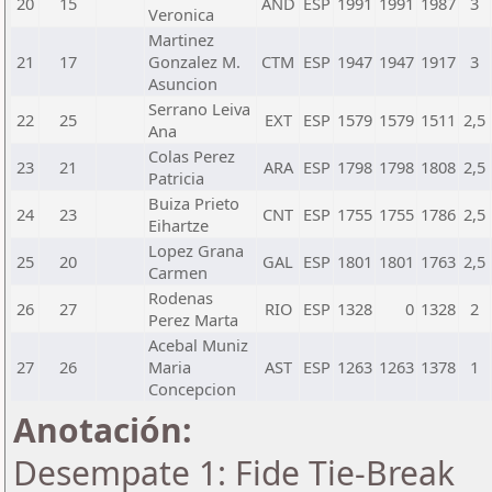
20
15
AND
ESP
1991
1991
1987
3
Veronica
Martinez
21
17
Gonzalez M.
CTM
ESP
1947
1947
1917
3
Asuncion
Serrano Leiva
22
25
EXT
ESP
1579
1579
1511
2,5
Ana
Colas Perez
23
21
ARA
ESP
1798
1798
1808
2,5
Patricia
Buiza Prieto
24
23
CNT
ESP
1755
1755
1786
2,5
Eihartze
Lopez Grana
25
20
GAL
ESP
1801
1801
1763
2,5
Carmen
Rodenas
26
27
RIO
ESP
1328
0
1328
2
Perez Marta
Acebal Muniz
27
26
Maria
AST
ESP
1263
1263
1378
1
Concepcion
Anotación:
Desempate 1: Fide Tie-Break