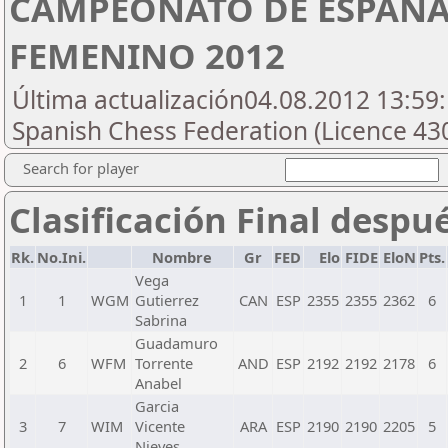
CAMPEONATO DE ESPAÑA
FEMENINO 2012
Última actualización04.08.2012 13:59:
Spanish Chess Federation (Licence 43
Search for player
Clasificación Final despu
Rk.
No.Ini.
Nombre
Gr
FED
Elo
FIDE
EloN
Pts.
Vega
1
1
WGM
Gutierrez
CAN
ESP
2355
2355
2362
6
Sabrina
Guadamuro
2
6
WFM
Torrente
AND
ESP
2192
2192
2178
6
Anabel
Garcia
3
7
WIM
Vicente
ARA
ESP
2190
2190
2205
5
Nieves