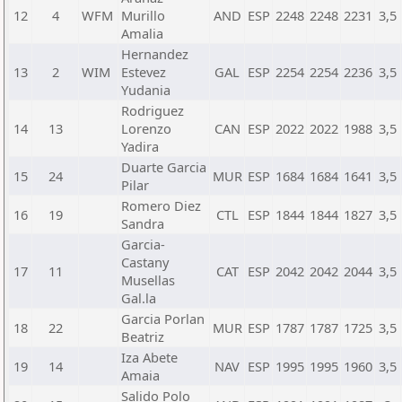
12
4
WFM
Murillo
AND
ESP
2248
2248
2231
3,5
Amalia
Hernandez
13
2
WIM
Estevez
GAL
ESP
2254
2254
2236
3,5
Yudania
Rodriguez
14
13
Lorenzo
CAN
ESP
2022
2022
1988
3,5
Yadira
Duarte Garcia
15
24
MUR
ESP
1684
1684
1641
3,5
Pilar
Romero Diez
16
19
CTL
ESP
1844
1844
1827
3,5
Sandra
Garcia-
Castany
17
11
CAT
ESP
2042
2042
2044
3,5
Musellas
Gal.la
Garcia Porlan
18
22
MUR
ESP
1787
1787
1725
3,5
Beatriz
Iza Abete
19
14
NAV
ESP
1995
1995
1960
3,5
Amaia
Salido Polo