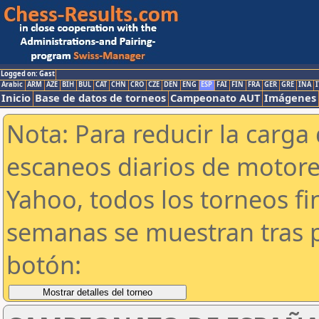
Logged on: Gast
Arabic
ARM
AZE
BIH
BUL
CAT
CHN
CRO
CZE
DEN
ENG
ESP
FAI
FIN
FRA
GER
GRE
INA
I
Inicio
Base de datos de torneos
Campeonato AUT
Imágenes
Nota: Para reducir la carga 
escaneos diarios de motor
Yahoo, todos los torneos f
semanas se muestran tras p
botón: