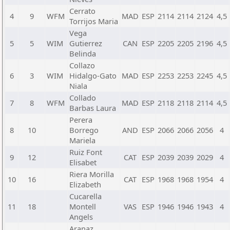
Cerrato
4
9
WFM
MAD
ESP
2114
2114
2124
4,5
Torrijos Maria
Vega
5
5
WIM
Gutierrez
CAN
ESP
2205
2205
2196
4,5
Belinda
Collazo
6
3
WIM
Hidalgo-Gato
MAD
ESP
2253
2253
2245
4,5
Niala
Collado
7
8
WFM
MAD
ESP
2118
2118
2114
4,5
Barbas Laura
Perera
8
10
Borrego
AND
ESP
2066
2066
2056
4
Mariela
Ruiz Font
9
12
CAT
ESP
2039
2039
2029
4
Elisabet
Riera Morilla
10
16
CAT
ESP
1968
1968
1954
4
Elizabeth
Cucarella
11
18
Montell
VAS
ESP
1946
1946
1943
4
Angels
Aranaz