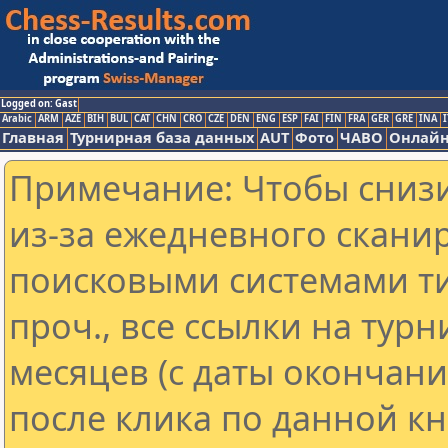
Logged on: Gast
Arabic
ARM
AZE
BIH
BUL
CAT
CHN
CRO
CZE
DEN
ENG
ESP
FAI
FIN
FRA
GER
GRE
INA
I
Главная
Турнирная база данных
AUT
Фото
ЧАВО
Онлайн
Примечание: Чтобы снизи
из-за ежедневного скани
поисковыми системами ти
проч., все ссылки на тур
месяцев (с даты окончан
после клика по данной кн