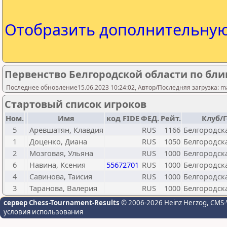
Отобразить дополнительну
Первенство Белгородской области по блиц
Последнее обновление15.06.2023 10:24:02, Автор/Последняя загрузка: mas
Стартовый список игроков
Ном.
Имя
код FIDE
ФЕД.
Рейт.
Клуб/
5
Аревшатян, Клавдия
RUS
1166
Белгородск
1
Доценко, Диана
RUS
1050
Белгородск
2
Мозговая, Ульяна
RUS
1000
Белгородск
6
Навина, Ксения
55672701
RUS
1000
Белгородск
4
Савинова, Таисия
RUS
1000
Белгородск
3
Таранова, Валерия
RUS
1000
Белгородск
сервер Chess-Tournament-Results
© 2006-2026 Heinz Herzog
, CMS-
условия использования