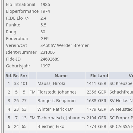
Elo intnational
1986
Eloperformance
1974
FIDE Elo +/-
2,4
Punkte
5,5
Rang
30
Föderation
GER
Verein/Ort
SAbt SV Werder Bremen
Ident-Nummer
231006
Fide-ID
24692689
Geburtsjahr
1997
Rd.
Br.
Snr
Name
Elo
Land
V
1
38
101
Mauss, Hiroki
1411
GER
SC Kreuzber
2
5
5
FM
Florstedt, Johannes
2356
GER
Schachfreun
3
26
77
Bangert, Benjamin
1688
GER
SV Hellas N
4
23
63
Winter, Patrick Dr.
1779
GER
SV Neustadt
5
7
13
FM
Tschernatsch, Johannes
2194
GER
SC Empor P
6
24
65
Bleicher, Eiko
1774
GER
SK CAISSA 