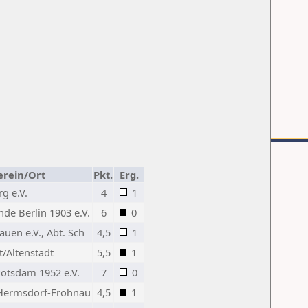
erein/Ort
Pkt.
Erg.
g e.V.
4
1
de Berlin 1903 e.V.
6
0
auen e.V., Abt. Sch
4,5
1
/Altenstadt
5,5
1
otsdam 1952 e.V.
7
0
Hermsdorf-Frohnau
4,5
1