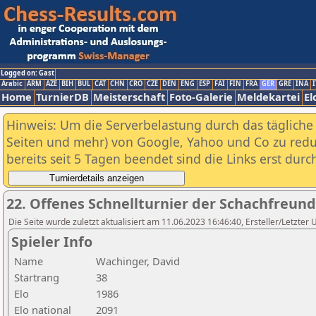
Logged on: Gast
Arabic
ARM
AZE
BIH
BUL
CAT
CHN
CRO
CZE
DEN
ENG
ESP
FAI
FIN
FRA
GER
GRE
INA
I
Home
TurnierDB
Meisterschaft
Foto-Galerie
Meldekartei
El
Hinweis: Um die Serverbelastung durch das tägliche D
Seiten und mehr) von Google, Yahoo und Co zu reduz
bereits seit 5 Tagen beendet sind die Links erst dur
22. Offenes Schnellturnier der Schachfreund
Die Seite wurde zuletzt aktualisiert am 11.06.2023 16:46:40, Ersteller/Letzter
Spieler Info
Name
Wachinger, David
Startrang
38
Elo
1986
Elo national
2091