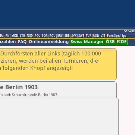
Servert
TA
JPN
MKD
LTU
NED
POL
POR
ROU
RUS
SRB
SVK
SWE
TUR
UKR
VIE
FontSize:11pt
ozahlen
FAQ
Onlineanmeldung
Swiss-Manager
ÖSB
FIDE
urchforsten aller Links (täglich 100.000
ieren, werden bei allen Turnieren, die
ch folgenden Knopf angezeigt:
e Berlin 1903
 Upload: Schachfreunde Berlin 1903