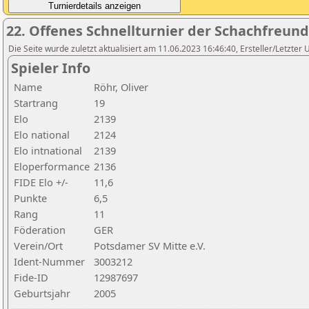
22. Offenes Schnellturnier der Schachfreund
Die Seite wurde zuletzt aktualisiert am 11.06.2023 16:46:40, Ersteller/Letzter
Spieler Info
Name
Röhr, Oliver
Startrang
19
Elo
2139
Elo national
2124
Elo intnational
2139
Eloperformance
2136
FIDE Elo +/-
11,6
Punkte
6,5
Rang
11
Föderation
GER
Verein/Ort
Potsdamer SV Mitte e.V.
Ident-Nummer
3003212
Fide-ID
12987697
Geburtsjahr
2005