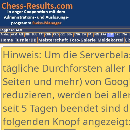
Logged on: Gast
Arabic
ARM
AZE
BIH
BUL
CAT
CHN
CRO
CZE
DEN
ENG
ESP
FAI
FIN
FRA
GER
GRE
INA
I
Home
TurnierDB
Meisterschaft
Foto-Galerie
Meldekartei
El
Hinweis: Um die Serverbela
tägliche Durchforsten aller 
Seiten und mehr) von Goog
reduzieren, werden bei alle
seit 5 Tagen beendet sind d
folgenden Knopf angezeigt