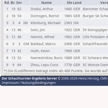
Rd.
Br.
Snr
Name
Elo
Land
Vere
1
19
82
Dodul, Arthur
1660
GER
Barnimer Scha
2
18
54
Domsgen, Bernd
1865
GER
Burger SK Sch
3
3
4
IM
Klenburg, Michael
2363
ISR
4
13
46
Sohr, Jim
1922
GER
SV Königsjäger
5
12
48
Nemitz, Alfred
1902
GER
USV Potsdam e.
6
3
2
GM
Baldauf, Marco
2406
GER
Schachfreunde B
7
13
42
Huth, Kevin
1969
GER
8
13
52
Namestnikov, Boris
1868
GER
SC Schwarz-Wei
9
9
64
Zhou, Lepu Coco
1776
GER
SC Weisse Dame
*) Die ELodifferenz beträgt mehr als 400 Punkte. Sie wurde auf
Der Schachturnier-Ergebnis-Server
© 2006-2026 Heinz Herzog
, CMS
Impressum / Nutzungsbedingungen