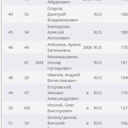
Айдарович
Огаров,
44
52
Дмитрий
RUS
168
Владимирович
Бикмурзин,
45
34
Алексей
RUS
188
Антонович
Алёшина, Арина
46
44
2006
RUS
178
Евгеньевна
Манижашвили,
61
AIM
Иосиф
RUS
161
Нугзарович
Иванов, Андрей
48
29
RUS
194
Вячеславович
Егоровский,
49
47
Михаил
в
RUS
175
Александрович
Ипатий, Олег
50
106
в
RUS
127
Викторович
Билялутдинов,
51
54
Виталий
в
RUS
166