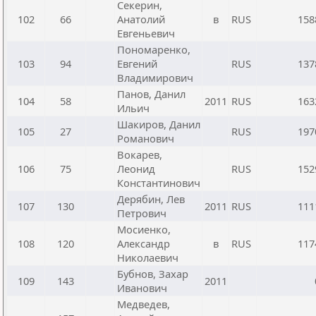
Секерин,
102
66
Анатолий
в
RUS
158
Евгеньевич
Пономаренко,
103
94
Евгений
RUS
137
Владимирович
Панов, Данил
104
58
2011
RUS
163
Ильич
Шакиров, Данил
105
27
RUS
197
Романович
Вокарев,
106
75
Леонид
RUS
152
Константинович
Дерябин, Лев
107
130
2011
RUS
111
Петрович
Мосиенко,
108
120
Александр
в
RUS
117
Николаевич
Бубнов, Захар
109
143
2011
Иванович
Медведев,