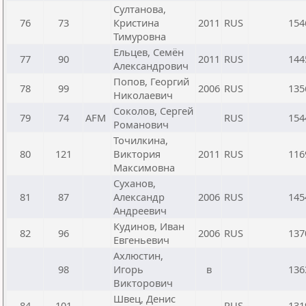
Султанова,
76
73
Кристина
2011
RUS
154
Тимуровна
Ельцев, Семён
77
90
2011
RUS
144
Александрович
Попов, Георгий
78
99
2006
RUS
135
Николаевич
Соколов, Сергей
79
74
AFM
RUS
154
Романович
Точилкина,
80
121
Виктория
2011
RUS
116
Максимовна
Суханов,
81
87
Александр
2006
RUS
145
Андреевич
Кудинов, Иван
82
96
2006
RUS
137
Евгеньевич
Ахлюстин,
98
Игорь
в
136
Викторович
Швец, Денис
84
101
RUS
131