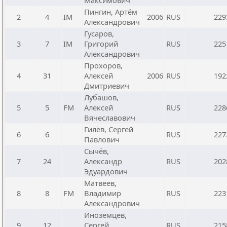
Максимович
Пингин, Артём
2
4
IM
2006
RUS
229
Александрович
Гусаров,
3
7
IM
Григорий
RUS
225
Александрович
Прохоров,
4
31
Алексей
2006
RUS
192
Дмитриевич
Лубашов,
5
5
FM
Алексей
RUS
228
Вячеславович
Гилёв, Сергей
6
6
RUS
227
Павлович
Сычёв,
7
24
Александр
RUS
202
Эдуардович
Матвеев,
8
8
FM
Владимир
RUS
223
Александрович
Иноземцев,
9
12
Сергей
RUS
215