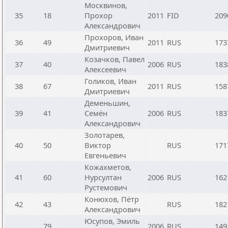
Москвинов,
35
18
Прохор
2011
FID
209
Александрович
Прохоров, Иван
36
49
2011
RUS
173
Дмитриевич
Козачков, Павел
37
40
2006
RUS
183
Алексеевич
Голиков, Иван
38
67
2011
RUS
158
Дмитриевич
Деменьшин,
39
41
Семён
2006
RUS
183
Александрович
Золотарев,
40
50
Виктор
RUS
171
Евгеньевич
Кожахметов,
41
60
Нурсултан
2006
RUS
162
Рустемович
Конюхов, Пётр
42
43
RUS
182
Александрович
Юсупов, Эмиль
79
2006
RUS
149