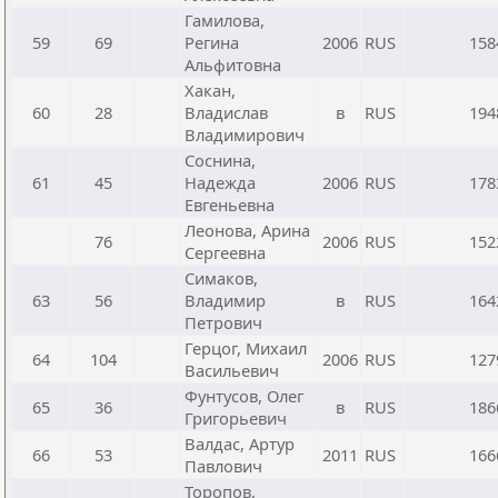
Гамилова,
59
69
Регина
2006
RUS
158
Альфитовна
Хакан,
60
28
Владислав
в
RUS
194
Владимирович
Соснина,
61
45
Надежда
2006
RUS
178
Евгеньевна
Леонова, Арина
76
2006
RUS
152
Сергеевна
Симаков,
63
56
Владимир
в
RUS
164
Петрович
Герцог, Михаил
64
104
2006
RUS
127
Васильевич
Фунтусов, Олег
65
36
в
RUS
186
Григорьевич
Валдас, Артур
66
53
2011
RUS
166
Павлович
Торопов,