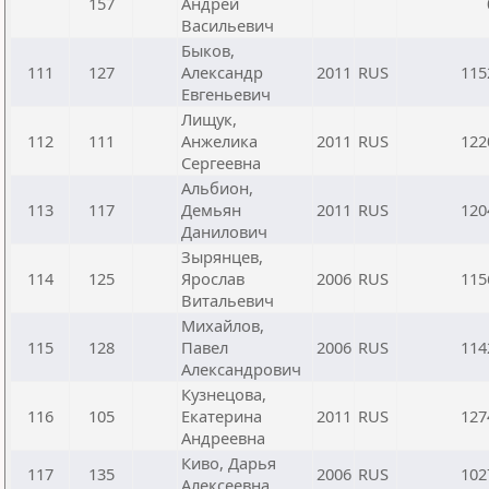
157
Андрей
Васильевич
Быков,
111
127
Александр
2011
RUS
115
Евгеньевич
Лищук,
112
111
Анжелика
2011
RUS
122
Сергеевна
Альбион,
113
117
Демьян
2011
RUS
120
Данилович
Зырянцев,
114
125
Ярослав
2006
RUS
115
Витальевич
Михайлов,
115
128
Павел
2006
RUS
114
Александрович
Кузнецова,
116
105
Екатерина
2011
RUS
127
Андреевна
Киво, Дарья
117
135
2006
RUS
102
Алексеевна