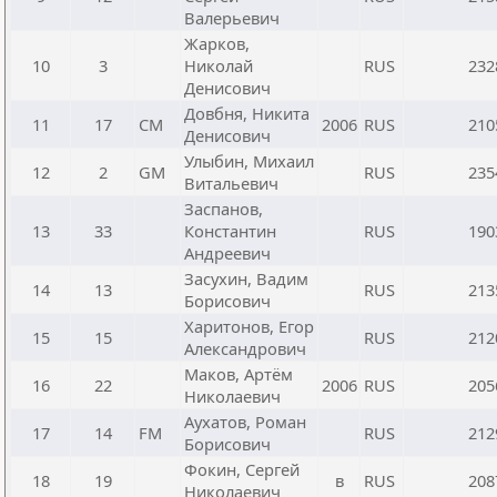
Валерьевич
Жарков,
10
3
Николай
RUS
232
Денисович
Довбня, Никита
11
17
CM
2006
RUS
210
Денисович
Улыбин, Михаил
12
2
GM
RUS
235
Витальевич
Заспанов,
13
33
Константин
RUS
190
Андреевич
Засухин, Вадим
14
13
RUS
213
Борисович
Харитонов, Егор
15
15
RUS
212
Александрович
Маков, Артём
16
22
2006
RUS
205
Николаевич
Аухатов, Роман
17
14
FM
RUS
212
Борисович
Фокин, Сергей
18
19
в
RUS
208
Николаевич