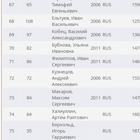
67
65
Тимофей
2006
RUS
159
Евгеньевич
Ельтуев, Иван
68
108
2006
RUS
125
Васильевич
Кобец, Василий
69
97
2006
RUS
136
Александрович
Бубнова, Ульяна
70
82
2011
RUS
147
Ивановна
Филиппов, Иван
71
86
2011
RUS
146
Сергеевич
Кузнецов,
72
72
Андрей
2006
RUS
155
Алексеевич
Макаров,
73
84
Максим
2011
RUS
147
Сергеевич
Халиуллин,
74
64
RUS
160
Артём Раятович
Берхольд,
75
35
Игорь
RUS
187
Гарриевич