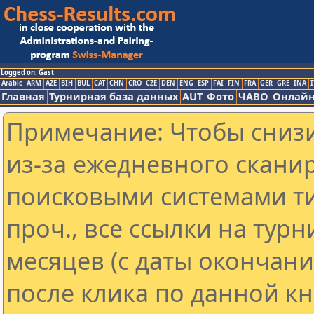
Logged on: Gast
Arabic
ARM
AZE
BIH
BUL
CAT
CHN
CRO
CZE
DEN
ENG
ESP
FAI
FIN
FRA
GER
GRE
INA
I
Главная
Турнирная база данных
AUT
Фото
ЧАВО
Онлайн
Примечание: Чтобы снизи
из-за ежедневного скани
поисковыми системами ти
проч., все ссылки на тур
месяцев (с даты окончан
после клика по данной кн