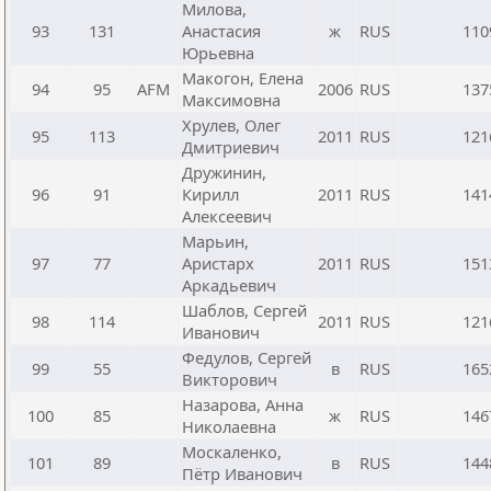
Милова,
93
131
Анастасия
ж
RUS
110
Юрьевна
Макогон, Елена
94
95
AFM
2006
RUS
137
Максимовна
Хрулев, Олег
95
113
2011
RUS
121
Дмитриевич
Дружинин,
96
91
Кирилл
2011
RUS
141
Алексеевич
Марьин,
97
77
Аристарх
2011
RUS
151
Аркадьевич
Шаблов, Сергей
98
114
2011
RUS
121
Иванович
Федулов, Сергей
99
55
в
RUS
165
Викторович
Назарова, Анна
100
85
ж
RUS
146
Николаевна
Москаленко,
101
89
в
RUS
144
Пётр Иванович