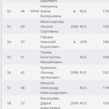
Бариевич
Никулина,
52
46
WFM
Алёна
ж
RUS
176
Валерьевна
Мелкозерова,
53
63
Ульяна
2006
RUS
160
Сергеевна
Герцык,
54
37
Николай
в
UKR
186
Борисович
Панёв,
55
51
Константин
RUS
169
Михайлович
Краюхин,
56
42
Леонид
2006
RUS
182
Артёмович
Махров,
57
48
Александр
RUS
174
Александрович
Васильева,
58
57
Дарья
2006
RUS
163
Алексеевна