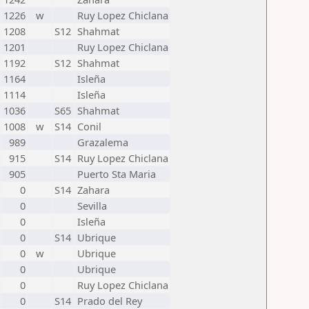
1226
w
Ruy Lopez Chiclana
1208
S12
Shahmat
1201
Ruy Lopez Chiclana
1192
S12
Shahmat
1164
Isleña
1114
Isleña
1036
S65
Shahmat
1008
w
S14
Conil
989
Grazalema
915
S14
Ruy Lopez Chiclana
905
Puerto Sta Maria
0
S14
Zahara
0
Sevilla
0
Isleña
0
S14
Ubrique
0
w
Ubrique
0
Ubrique
0
Ruy Lopez Chiclana
0
S14
Prado del Rey