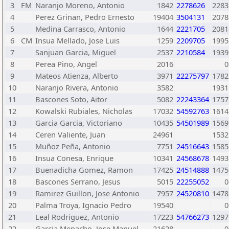
3
FM
Naranjo Moreno, Antonio
1842
2278626
2283
4
Perez Grinan, Pedro Ernesto
19404
3504131
2078
5
Medina Carrasco, Antonio
1644
2221705
2081
6
CM
Insua Mellado, Jose Luis
1259
2209705
1995
7
Sanjuan Garcia, Miguel
2537
2210584
1939
8
Perea Pino, Angel
2016
0
9
Mateos Atienza, Alberto
3971
22275797
1782
10
Naranjo Rivera, Antonio
3582
1931
11
Bascones Soto, Aitor
5082
22243364
1757
12
Kowalski Rubiales, Nicholas
17032
54592763
1614
13
Garcia Garcia, Victoriano
10435
54501989
1569
14
Ceren Valiente, Juan
24961
1532
15
Muñoz Peña, Antonio
7751
24516643
1585
16
Insua Conesa, Enrique
10341
24568678
1493
17
Buenadicha Gomez, Ramon
17425
24514888
1475
18
Bascones Serrano, Jesus
5015
22255052
0
19
Ramirez Guillon, Jose Antonio
7957
24520810
1478
20
Palma Troya, Ignacio Pedro
19540
0
21
Leal Rodriguez, Antonio
17223
54766273
1297
22
Garcia Menacho, Jose Manuel
21628
0