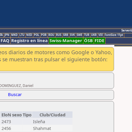
Servert
TA
JPN
MKD
LTU
NED
POL
POR
ROU
RUS
SRB
SVK
SWE
TUR
UKR
VIE
FontSize:11pt
FAQ
Registro en línea
Swiss-Manager
ÖSB
FIDE
aneos diarios de motores como Google o Yahoo,
 se muestran tras pulsar el siguiente botón:
R DOMINGUEZ, Daniel
Buscar
EloN
sexo
Tipo
Club/Ciudad
2473
Isleña
2456
Shahmat