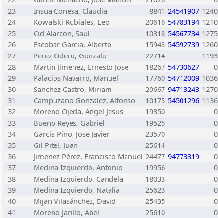
23
Insua Conesa, Claudia
8841
24541907
1240
24
Kowalski Rubiales, Leo
20616
54783194
1210
25
Cid Alarcon, Saul
10318
54567734
1275
26
Escobar Garcia, Alberto
15943
54592739
1260
27
Perez Odero, Gonzalo
22714
1193
28
Martin Jimenez, Ernesto Jose
18267
54730627
0
29
Palacios Navarro, Manuel
17760
54712009
1036
30
Sanchez Castro, Miriam
20667
94713243
1270
31
Campuzano Gonzalez, Alfonso
10175
54501296
1136
32
Moreno Ojeda, Angel Jesus
19350
0
33
Bueno Reyes, Gabriel
19525
0
34
Garcia Pino, Jose Javier
23570
0
35
Gil Pitel, Juan
25614
0
36
Jimenez Pérez, Francisco Manuel
24477
94773319
0
37
Medina Izquierdo, Antonio
19956
0
38
Medina Izquierdo, Candela
18033
0
39
Medina Izquierdo, Natalia
25623
0
40
Mijan Vilasánchez, David
25435
0
41
Moreno Jarillo, Abel
25610
0