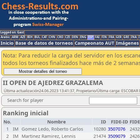
Logged on: Gast
Arabic
ARM
AZE
BIH
BUL
CAT
CHN
CRO
CZE
DEN
ENG
ESP
FAI
FIN
FRA
GER
GRE
INA
I
Inicio
Base de datos de torneos
Campeonato AUT
Imágenes
Nota: Para reducir la carga del servidor en los esc
todos los torneos finalizados hace más de 2 semanas
II OPEN DE AJEDREZ GRAZALEMA
Última actualización24.06.2023 13:41:37, Propietario/Última carga: ESCOBA
Search for player
Ranking inicial
No.
Nombre
ID
FIDE-ID
FIDE
1
IM
Gomez Ledo, Roberto Carlos
10280
3507076
2432
2
IM
Martinez Ramirez, Lennis
21474
3509079
2426