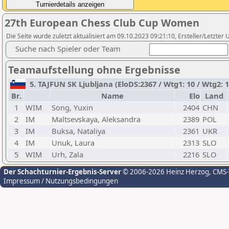
27th European Chess Club Cup Women
Die Seite wurde zuletzt aktualisiert am 09.10.2023 09:21:10, Ersteller/Letzter U
Suche nach Spieler oder Team
Teamaufstellung ohne Ergebnisse
5. TAJFUN SK Ljubljana (EloDS:2367 / Wtg1: 10 / Wtg2: 1
Br.
Name
Elo
Land
1
WIM
Song, Yuxin
2404
CHN
2
IM
Maltsevskaya, Aleksandra
2389
POL
3
IM
Buksa, Nataliya
2361
UKR
4
IM
Unuk, Laura
2313
SLO
5
WIM
Urh, Zala
2216
SLO
Der Schachturnier-Ergebnis-Server
© 2006-2026 Heinz Herzog
, CMS
Impressum / Nutzungsbedingungen