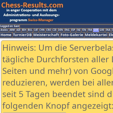
Logged on: Gast
Arabic
ARM
AZE
BIH
BUL
CAT
CHN
CRO
CZE
DEN
ENG
ESP
FAI
FIN
FRA
GER
GRE
INA
I
Home
TurnierDB
Meisterschaft
Foto-Galerie
Meldekartei
El
Hinweis: Um die Serverbela
tägliche Durchforsten aller 
Seiten und mehr) von Goog
reduzieren, werden bei alle
seit 5 Tagen beendet sind d
folgenden Knopf angezeigt